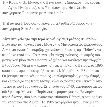
Την Κυριακή 31 Μαΐου, της Πεντηκοστής (παραμονή της εορτής
του Αγίου Πνεύματος), στις 7 το απόγευμα, θα τελεσθεί
πανηγυρικός Εσπερινός με Αρτοκλασία.
Τη Δευτέρα 1 Ιουνίου, το πρωί, θα τελεσθεί ο Όρθρος και η
πανηγυρική Θεία Λειτουργία.
Λίγα στοιχεία για την Ιερά Μονή Αγίας Τριάδος Λιβαδίου:
Είναι από τις παλαιές Ιερές Μονές της Μητροπόλεως Ελασσώνος.
Δεν είναι γνωστή η ακριβής χρονολογία ίδρυσης της. Πιθανόν να
κτίσθηκε κατά τον 17ο αιώνα, μία εποχή άνθησης και ακμής του
μοναχικού βίου στον Θεσσαλικό χώρο και ιδιαίτερα την επαρχία
Ελασσόνας. Μετά την κατάργηση της Επισκοπής Πέτρας, το 1896,
όπου και ανήκε, προσαρτήθηκε στην Ι. Μητρόπολη Ελασσώνος.
Οι βάσιμες ιστορικές μαρτυρίες και πληροφορίες, για την ύπαρξη
και λειτουργία της Ιεράς Μονής, είναι ελάχιστες και ξεκινούν από
τις αρχές του 18ου αιώνος. Σε μηναίο του 1740, μαρτυρούνται ως
αδελφοί της Μονής οι Παρθένιος, ιερομόναχος και Βενιαμίν
ιεροδιάκονος, που διακονούν τον επίσκοπο Πέτρας, ο οποίος έχει
την έδρα του στο Λιβάδι. Το 1905 αναφέρεται ηγούμενος με το