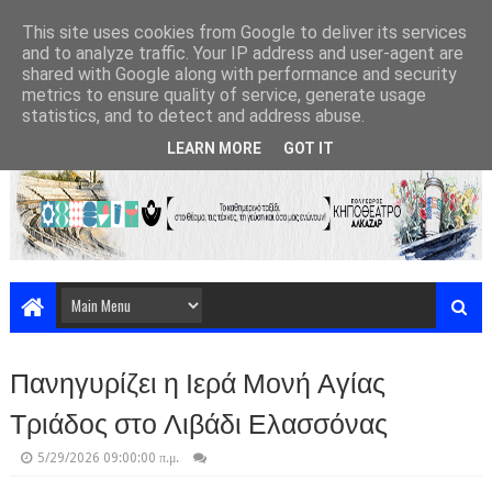
This site uses cookies from Google to deliver its services
and to analyze traffic. Your IP address and user-agent are
shared with Google along with performance and security
metrics to ensure quality of service, generate usage
statistics, and to detect and address abuse.
LEARN MORE
GOT IT
Πανηγυρίζει η Ιερά Μονή Αγίας
Τριάδος στο Λιβάδι Ελασσόνας
5/29/2026 09:00:00 π.μ.