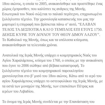
18ου αιώνος, η οποία το 2005, ανακαινίσθηκε και προστέθηκε ένας
χώρος έμπροσθεν, που καλύπτει τις ανάγκες της Μονής.
Εσωτερικά του Ναού σώζεται το παλαιό περίτεχνο, επιχρυσωμένο
ξυλόγλυπτο τέμπλο. Την χρονολογία κατασκευής του μας την
μαρτυρεί η επιγραφή που βρίσκεται πάνω σ’ αυτό, “ΕΛΑΒΑΝ
ΤΕΛΟΣ ΤΑ ΔΕΣΠΟΤΙΚΑ ΚΑΙ Ο ΤΕΜΠΛΟΣ ΕΠΙ ΕΤΟΥΣ 1750.
ΔΕΗΣΙΣ ΚΥΡΙΕ ΤΟΥ ΔΟΥΛΟΥ ΤΟΥ ΘΕΟΥ ΔΙΜΟΥ ΛΑΖΟΥ”.
Το Καθολικό της Μονής, όπως και τα υπόλοιπα κτίσματα,
ανακαινίσθηκαν τα τελευταία χρόνια.
Ανατολικά της Ιεράς Μονής υπάρχει ο κοιμητηριακός Ναός του
Αγίου Χαραλάμπους, κτίσμα του 1760, ο οποίος με την ανακαίνιση
που έγινε το 2006 σώθηκε από βέβαια καταστροφή. Το
ξυλόγλυπτο τέμπλο του κοιμητηριακού παρεκκλησίου
χρονολογείται στο β’ μισό του 18ου αιώνος. Κάτω από το ιερό του
αγίου Χαραλάμπους υπάρχει το οστεοφυλάκιο της Ιεράς Μονής, με
τα οστά των μοναχών της Μονής, των επισκόπων Πέτρας και
ιερέων του Λιβαδίου.
Το όνομα της Ιεράς Μονής συνδέεται με την Επανάσταση του