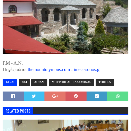
Γ.Μ - Α.Ν.
Πηγές φώτο:
themountolympus.com
-
imelassonos.gr
TAGS:
884
ΛΙΒΆΔΙ
ΜΗΤΡΌΠΟΛΗ ΕΛΑΣΣΌΝΑΣ
ΤΟΠΙΚΆ
RELATED POSTS