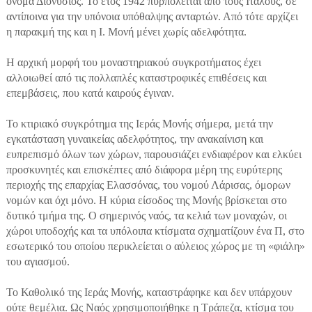
όνομα Διονύσιος. Το έτος 1942 πυρπολείται από τους Ιταλούς, σε
αντίποινα για την υπόνοια υπόθαλψης ανταρτών. Από τότε αρχίζει
η παρακμή της και η Ι. Μονή μένει χωρίς αδελφότητα.
Η αρχική μορφή του μοναστηριακού συγκροτήματος έχει
αλλοιωθεί από τις πολλαπλές καταστροφικές επιθέσεις και
επεμβάσεις, που κατά καιρούς έγιναν.
Το κτιριακό συγκρότημα της Ιεράς Μονής σήμερα, μετά την
εγκατάσταση γυναικείας αδελφότητος, την ανακαίνιση και
ευπρεπισμό όλων των χώρων, παρουσιάζει ενδιαφέρον και ελκύει
προσκυνητές και επισκέπτες από διάφορα μέρη της ευρύτερης
περιοχής της επαρχίας Ελασσόνας, του νομού Λάρισας, όμορων
νομών και όχι μόνο. Η κύρια είσοδος της Μονής βρίσκεται στο
δυτικό τμήμα της. Ο σημερινός ναός, τα κελιά των μοναχών, οι
χώροι υποδοχής και τα υπόλοιπα κτίσματα σχηματίζουν ένα Π, στο
εσωτερικό του οποίου περικλείεται ο αύλειος χώρος με τη «φιάλη»
του αγιασμού.
Το Καθολικό της Ιεράς Μονής, καταστράφηκε και δεν υπάρχουν
ούτε θεμέλια. Ως Ναός χρησιμοποιήθηκε η Τράπεζα, κτίσμα του