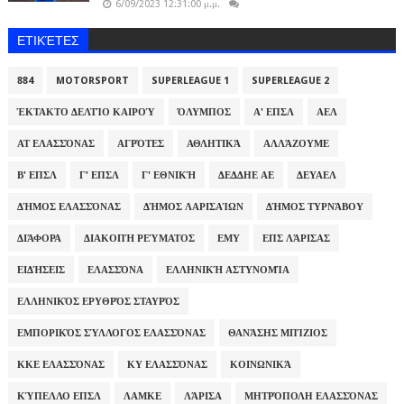
6/09/2023 12:31:00 μ.μ.
ΕΤΙΚΈΤΕΣ
884
MOTORSPORT
SUPERLEAGUE 1
SUPERLEAGUE 2
ΈΚΤΑΚΤΟ ΔΕΛΤΊΟ ΚΑΙΡΟΎ
ΌΛΥΜΠΟΣ
Α' ΕΠΣΛ
ΑΕΛ
ΑΤ ΕΛΑΣΣΌΝΑΣ
ΑΓΡΌΤΕΣ
ΑΘΛΗΤΙΚΆ
ΑΛΛΆΖΟΥΜΕ
Β' ΕΠΣΛ
Γ' ΕΠΣΛ
Γ' ΕΘΝΙΚΉ
ΔΕΔΔΗΕ ΑΕ
ΔΕΥΑΕΛ
ΔΉΜΟΣ ΕΛΑΣΣΌΝΑΣ
ΔΉΜΟΣ ΛΑΡΙΣΑΊΩΝ
ΔΉΜΟΣ ΤΥΡΝΆΒΟΥ
ΔΙΆΦΟΡΑ
ΔΙΑΚΟΠΉ ΡΕΎΜΑΤΟΣ
ΕΜΥ
ΕΠΣ ΛΆΡΙΣΑΣ
ΕΙΔΉΣΕΙΣ
ΕΛΑΣΣΌΝΑ
ΕΛΛΗΝΙΚΉ ΑΣΤΥΝΟΜΊΑ
ΕΛΛΗΝΙΚΌΣ ΕΡΥΘΡΌΣ ΣΤΑΥΡΌΣ
ΕΜΠΟΡΙΚΌΣ ΣΎΛΛΟΓΟΣ ΕΛΑΣΣΌΝΑΣ
ΘΑΝΆΣΗΣ ΜΠΊΖΙΟΣ
ΚΚΕ ΕΛΑΣΣΌΝΑΣ
ΚΥ ΕΛΑΣΣΌΝΑΣ
ΚΟΙΝΩΝΙΚΆ
ΚΎΠΕΛΛΟ ΕΠΣΛ
ΛΑΜΚΕ
ΛΆΡΙΣΑ
ΜΗΤΡΌΠΟΛΗ ΕΛΑΣΣΌΝΑΣ