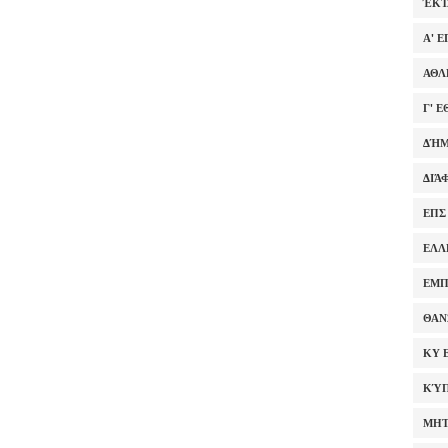
ΈΚΤ
Α' 
ΑΘΛ
Γ' 
ΔΉΜ
ΔΙΆ
ΕΠΣ
ΕΛΛ
ΕΜΠ
ΘΑΝ
ΚΥ 
ΚΎΠ
ΜΗΤ