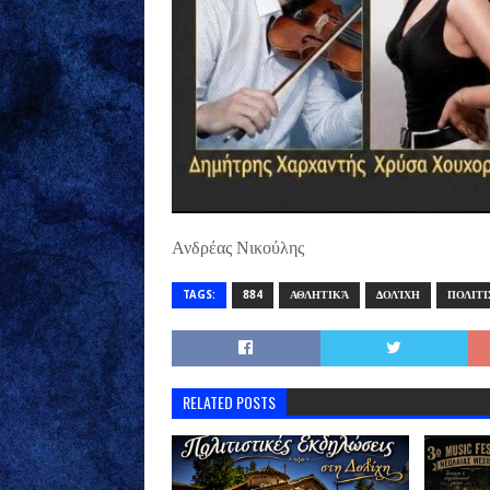
Ανδρέας Νικούλης
TAGS:
884
ΑΘΛΗΤΙΚΆ
ΔΟΛΊΧΗ
ΠΟΛΙΤ
RELATED POSTS