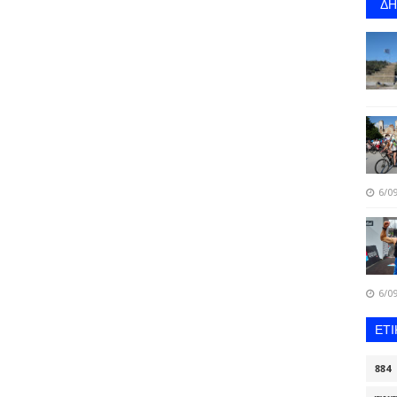
Δ
6/09
6/09
ΕΤ
884