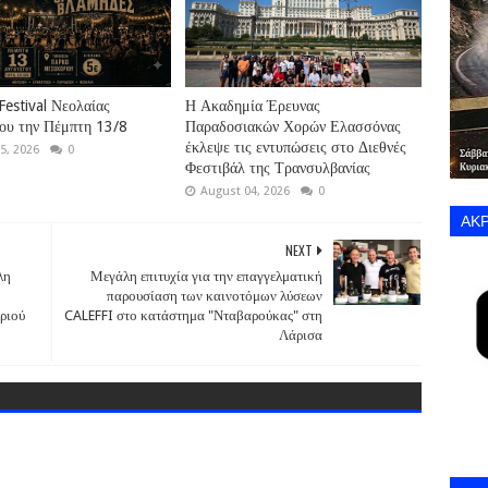
Festival Νεολαίας
Η Ακαδημία Έρευνας
ου την Πέμπτη 13/8
Παραδοσιακών Χορών Ελασσόνας
έκλεψε τις εντυπώσεις στο Διεθνές
5, 2026
0
Φεστιβάλ της Τρανσυλβανίας
August 04, 2026
0
ΑΚΡ
NEXT
λη
Μεγάλη επιτυχία για την επαγγελματική
παρουσίαση των καινοτόμων λύσεων
ριού
CALEFFI στο κατάστημα "Νταβαρούκας" στη
Λάρισα