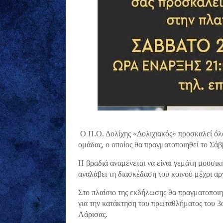
Ο Π.Ο. Δολίχης «Δολιχιακός» προσκαλεί όλου
ομάδας, ο οποίος θα πραγματοποιηθεί το Σάβ
Η βραδιά αναμένεται να είναι γεμάτη μουσι
αναλάβει τη διασκέδαση του κοινού μέχρι αρ
Στο πλαίσιο της εκδήλωσης θα πραγματοποιη
για την κατάκτηση του πρωταθλήματος του 3
Λάρισας.