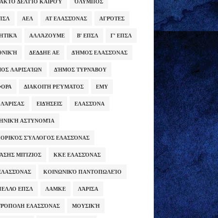
ΑΚΤΟ ΔΕΛΤΊΟ ΚΑΙΡΟΎ
ΌΛΥΜΠΟΣ
ΕΠΣΛ
ΑΕΛ
ΑΤ ΕΛΑΣΣΌΝΑΣ
ΑΓΡΌΤΕΣ
ΗΤΙΚΆ
ΑΛΛΆΖΟΥΜΕ
Β' ΕΠΣΛ
Γ' ΕΠΣΛ
ΕΘΝΙΚΉ
ΔΕΔΔΗΕ ΑΕ
ΔΉΜΟΣ ΕΛΑΣΣΌΝΑΣ
ΟΣ ΛΑΡΙΣΑΊΩΝ
ΔΉΜΟΣ ΤΥΡΝΆΒΟΥ
ΦΟΡΑ
ΔΙΑΚΟΠΉ ΡΕΎΜΑΤΟΣ
ΕΜΥ
 ΛΆΡΙΣΑΣ
ΕΙΔΉΣΕΙΣ
ΕΛΑΣΣΌΝΑ
ΗΝΙΚΉ ΑΣΤΥΝΟΜΊΑ
ΟΡΙΚΌΣ ΣΎΛΛΟΓΟΣ ΕΛΑΣΣΌΝΑΣ
ΆΣΗΣ ΜΠΊΖΙΟΣ
ΚΚΕ ΕΛΑΣΣΌΝΑΣ
ΕΛΑΣΣΌΝΑΣ
ΚΟΙΝΩΝΙΚΌ ΠΑΝΤΟΠΩΛΕΊΟ
ΕΛΛΟ ΕΠΣΛ
ΛΑΜΚΕ
ΛΆΡΙΣΑ
ΡΌΠΟΛΗ ΕΛΑΣΣΌΝΑΣ
ΜΟΥΣΙΚΉ