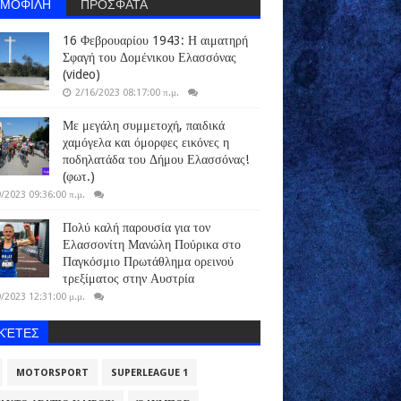
ΗΜΟΦΙΛΗ
ΠΡΟΣΦΑΤΑ
16 Φεβρουαρίου 1943: Η αιματηρή
Σφαγή του Δομένικου Ελασσόνας
(video)
2/16/2023 08:17:00 π.μ.
Με μεγάλη συμμετοχή, παιδικά
χαμόγελα και όμορφες εικόνες η
ποδηλατάδα του Δήμου Ελασσόνας!
(φωτ.)
/2023 09:36:00 π.μ.
Πολύ καλή παρουσία για τον
Ελασσονίτη Μανώλη Πούρικα στο
Παγκόσμιο Πρωτάθλημα ορεινού
τρεξίματος στην Αυστρία
/2023 12:31:00 μ.μ.
ΙΚΈΤΕΣ
MOTORSPORT
SUPERLEAGUE 1