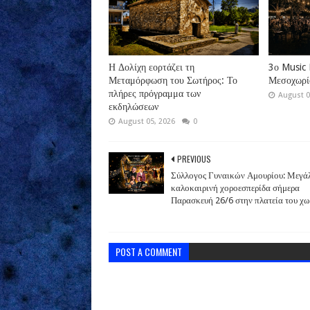
Η Δολίχη εορτάζει τη
3ο Music 
Μεταμόρφωση του Σωτήρος: Το
Μεσοχωρί
πλήρες πρόγραμμα των
August 0
εκδηλώσεων
August 05, 2026
0
PREVIOUS
Σύλλογος Γυναικών Αμουρίου: Μεγά
καλοκαιρινή χοροεσπερίδα σήμερα
Παρασκευή 26/6 στην πλατεία του χω
POST A COMMENT