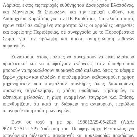
Λάρισας, εκτός τις περιοχές ευθύνης του Δασαρχείου Ελασσόνας,
και Μαγνησίας & Σποράδων, και την περιοχή ευθύνης του
Δασαρχείου Καρδίτσας για την ΠΕ Καρδίτσας. Στο πλαίσιο αυτό,
έχουν τεθεί σε αυξημένη ετοιμότητα όλες οι αρμόδιες υπηρεσίες
και φορείς της Περιφέρειας, σε συνεργασία με το Πυροσβεστικό
Σώμα, για την πρόληψη και άμεση αντιμετώπιση πιθανών
πυρκαγιών.
Συνιστούμε στους πολίτες να συνεχίσουν να είναι ιδιαίτερα
προσεκτικοί και να αποφεύγουν ενέργειες στην ύπαιθρο που
μπορούν να προκαλέσουν πυρκαγιά από αμέλεια, όπως το κάψιμο
ξερών χόρτων και κλαδιών ή υπολειμμάτων καθαρισμού, η χρήση
μηχανημάτων που προκαλούν σπινθήρες όπως δισκοπρίονα,
συσκευές συγκόλλησης, η χρήση υπαίθριων ψησταριών, το
κάπνισμα μελισσών, η ρίψη αναμμένων τσιγάρων κ.α. Επίσης,
υπενθυμίζεται ότι κατά τη διάρκεια της αντιπυρικής περιόδου
απαγορεύεται η καύση των αγρών.
Είναι σε ισχύ η με αρ. 198812/29-05-2026 (ΑΔΑ:
ΨΖΚΧ7ΛΡ-Π5Ρ) Απόφαση του Περιφερειάρχη Θεσσαλίας για
απαγόρευση διέλευσης, παραμονής και κυκλοφορίας προσώπων