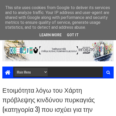
This site uses cookies from Google to deliver its services
and to analyze traffic. Your IP address and user-agent are
shared with Google along with performance and security
metrics to ensure quality of service, generate usage
statistics, and to detect and address abuse.
LEARN MORE
GOT IT
Ετοιμότητα λόγω του Χάρτη
πρόβλεψης κινδύνου πυρκαγιάς
(κατηγορία 3) που ισχύει για την