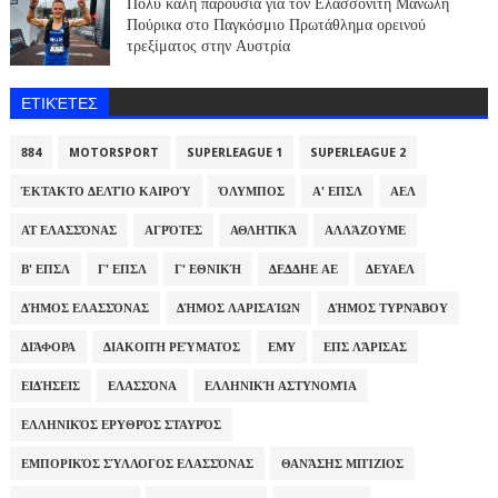
Πολύ καλή παρουσία για τον Ελασσονίτη Μανώλη
Πούρικα στο Παγκόσμιο Πρωτάθλημα ορεινού
τρεξίματος στην Αυστρία
ΕΤΙΚΈΤΕΣ
884
MOTORSPORT
SUPERLEAGUE 1
SUPERLEAGUE 2
ΈΚΤΑΚΤΟ ΔΕΛΤΊΟ ΚΑΙΡΟΎ
ΌΛΥΜΠΟΣ
Α' ΕΠΣΛ
ΑΕΛ
ΑΤ ΕΛΑΣΣΌΝΑΣ
ΑΓΡΌΤΕΣ
ΑΘΛΗΤΙΚΆ
ΑΛΛΆΖΟΥΜΕ
Β' ΕΠΣΛ
Γ' ΕΠΣΛ
Γ' ΕΘΝΙΚΉ
ΔΕΔΔΗΕ ΑΕ
ΔΕΥΑΕΛ
ΔΉΜΟΣ ΕΛΑΣΣΌΝΑΣ
ΔΉΜΟΣ ΛΑΡΙΣΑΊΩΝ
ΔΉΜΟΣ ΤΥΡΝΆΒΟΥ
ΔΙΆΦΟΡΑ
ΔΙΑΚΟΠΉ ΡΕΎΜΑΤΟΣ
ΕΜΥ
ΕΠΣ ΛΆΡΙΣΑΣ
ΕΙΔΉΣΕΙΣ
ΕΛΑΣΣΌΝΑ
ΕΛΛΗΝΙΚΉ ΑΣΤΥΝΟΜΊΑ
ΕΛΛΗΝΙΚΌΣ ΕΡΥΘΡΌΣ ΣΤΑΥΡΌΣ
ΕΜΠΟΡΙΚΌΣ ΣΎΛΛΟΓΟΣ ΕΛΑΣΣΌΝΑΣ
ΘΑΝΆΣΗΣ ΜΠΊΖΙΟΣ