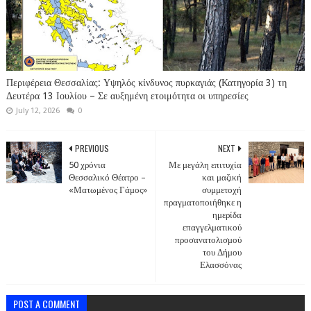
Περιφέρεια Θεσσαλίας: Υψηλός κίνδυνος πυρκαγιάς (Κατηγορία 3) τη
Δευτέρα 13 Ιουλίου – Σε αυξημένη ετοιμότητα οι υπηρεσίες
July 12, 2026
0
PREVIOUS
NEXT
50 χρόνια
Με μεγάλη επιτυχία
Θεσσαλικό Θέατρο –
και μαζική
«Ματωμένος Γάμος»
συμμετοχή
πραγματοποιήθηκε η
ημερίδα
επαγγελματικού
προσανατολισμού
του Δήμου
Ελασσόνας
POST A COMMENT