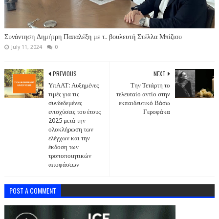
Συνάντηση Δημήτρη Παπαλέξη με τ. βουλευτή Στέλλα Μπίζιου
July 11, 2024
0
PREVIOUS
NEXT
ΥπΑΑΤ: Αυξημένες
Την Τετάρτη το
τιμές για τις
τελευταίο αντίο στην
συνδεδεμένες
εκπαιδευτικό Βάσω
ενισχύσεις του έτους
Γεροφάκα
2025 μετά την
ολοκλήρωση των
ελέγχων και την
έκδοση των
τροποποιητικών
αποφάσεων
POST A COMMENT