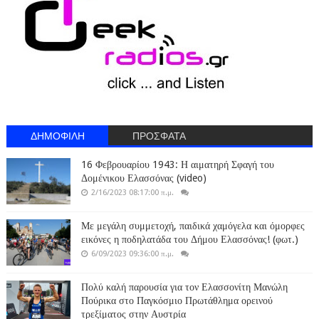
ΔΗΜΟΦΙΛΗ
ΠΡΟΣΦΑΤΑ
16 Φεβρουαρίου 1943: Η αιματηρή Σφαγή του
Δομένικου Ελασσόνας (video)
2/16/2023 08:17:00 π.μ.
Με μεγάλη συμμετοχή, παιδικά χαμόγελα και όμορφες
εικόνες η ποδηλατάδα του Δήμου Ελασσόνας! (φωτ.)
6/09/2023 09:36:00 π.μ.
Πολύ καλή παρουσία για τον Ελασσονίτη Μανώλη
Πούρικα στο Παγκόσμιο Πρωτάθλημα ορεινού
τρεξίματος στην Αυστρία