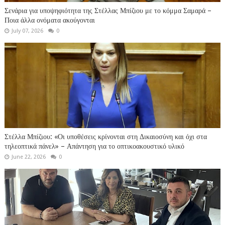
Σενάρια για υποψηφιότητα της Στέλλας Μπίζιου με το κόμμα Σαμαρά –
Ποια άλλα ονόματα ακούγονται
July 07, 2026
0
Στέλλα Μπίζιου: «Οι υποθέσεις κρίνονται στη Δικαιοσύνη και όχι στα
τηλεοπτικά πάνελ» – Απάντηση για το οπτικοακουστικό υλικό
June 22, 2026
0