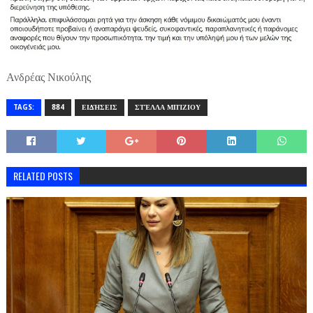
Ανδρέας Νικούλης
TAGS:
884
ΕΙΔΉΣΕΙΣ
ΣΤΈΛΛΑ ΜΠΊΖΙΟΥ
RELATED POSTS