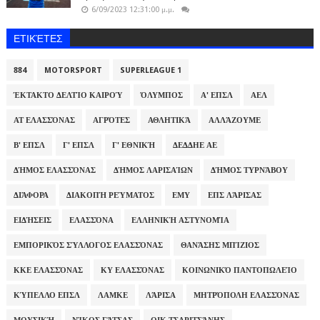
6/09/2023 12:31:00 μ.μ.
ΕΤΙΚΈΤΕΣ
884
MOTORSPORT
SUPERLEAGUE 1
ΈΚΤΑΚΤΟ ΔΕΛΤΊΟ ΚΑΙΡΟΎ
ΌΛΥΜΠΟΣ
Α' ΕΠΣΛ
ΑΕΛ
ΑΤ ΕΛΑΣΣΌΝΑΣ
ΑΓΡΌΤΕΣ
ΑΘΛΗΤΙΚΆ
ΑΛΛΆΖΟΥΜΕ
Β' ΕΠΣΛ
Γ' ΕΠΣΛ
Γ' ΕΘΝΙΚΉ
ΔΕΔΔΗΕ ΑΕ
ΔΉΜΟΣ ΕΛΑΣΣΌΝΑΣ
ΔΉΜΟΣ ΛΑΡΙΣΑΊΩΝ
ΔΉΜΟΣ ΤΥΡΝΆΒΟΥ
ΔΙΆΦΟΡΑ
ΔΙΑΚΟΠΉ ΡΕΎΜΑΤΟΣ
ΕΜΥ
ΕΠΣ ΛΆΡΙΣΑΣ
ΕΙΔΉΣΕΙΣ
ΕΛΑΣΣΌΝΑ
ΕΛΛΗΝΙΚΉ ΑΣΤΥΝΟΜΊΑ
ΕΜΠΟΡΙΚΌΣ ΣΎΛΛΟΓΟΣ ΕΛΑΣΣΌΝΑΣ
ΘΑΝΆΣΗΣ ΜΠΊΖΙΟΣ
ΚΚΕ ΕΛΑΣΣΌΝΑΣ
ΚΥ ΕΛΑΣΣΌΝΑΣ
ΚΟΙΝΩΝΙΚΌ ΠΑΝΤΟΠΩΛΕΊΟ
ΚΎΠΕΛΛΟ ΕΠΣΛ
ΛΑΜΚΕ
ΛΆΡΙΣΑ
ΜΗΤΡΌΠΟΛΗ ΕΛΑΣΣΌΝΑΣ