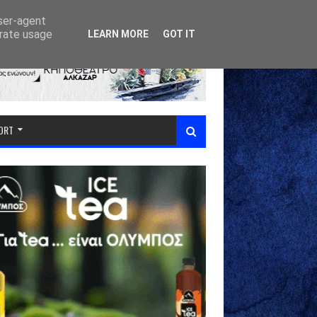
user-agent
erate usage
LEARN MORE
GOT IT
PORT