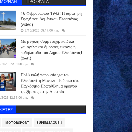
ΗΜΟΦΙΛΗ
ΠΡΟΣΦΑΤΑ
16 Φεβρουαρίου 1943: Η αιματηρή
Σφαγή του Δομένικου Ελασσόνας
(video)
2/16/2023 08:17:00 π.μ.
Με μεγάλη συμμετοχή, παιδικά
χαμόγελα και όμορφες εικόνες η
ποδηλατάδα του Δήμου Ελασσόνας!
(φωτ.)
/2023 09:36:00 π.μ.
Πολύ καλή παρουσία για τον
Ελασσονίτη Μανώλη Πούρικα στο
Παγκόσμιο Πρωτάθλημα ορεινού
τρεξίματος στην Αυστρία
/2023 12:31:00 μ.μ.
ΙΚΈΤΕΣ
MOTORSPORT
SUPERLEAGUE 1