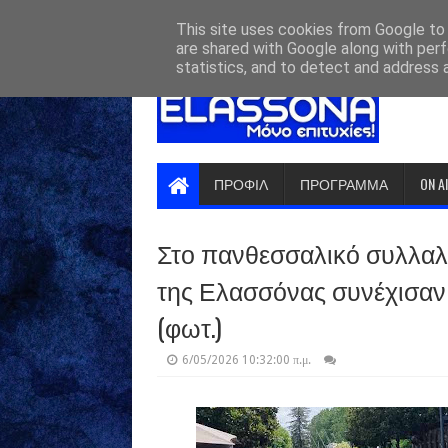
HOME
ABOUT
CONTACT US
This site uses cookies from Google to d
are shared with Google along with perf
statistics, and to detect and address 
ΠΡΟΦΙΛ
ΠΡΟΓΡΑΜΜΑ
ON A
Στο πανθεσσαλικό συλλαλη
της Ελασσόνας συνέχισαν 
(φωτ.)
6/05/2026 10:32:00 π.μ.