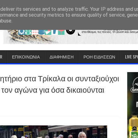
eliver its services and to analyze traffic. Your IP address and 
ormance and security metrics to ensure quality of service, gen
abuse.
IR
ΕΠΙΚΟΙΝΩΝΙΑ
ΔΙΑΦΗΜΙΣΗ
ΡΟΗ ΕΙΔΗΣΕΩΝ
LIVE S
τήριο στα Τρίκαλα οι συνταξιούχοι
τον αγώνα για όσα δικαιούνται