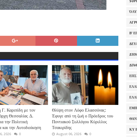
SUP
ΌΛ
ΑΓΡ
Β' 
ΔΕΥ
ΔΉΜ
ΔΙΆ
ΕΠΣ
ΕΛΛ
ΕΛΛ
ΕΜΠ
 Γ. Καριπίδη με τον
Θλίψη στον Λόφο Ελασσόνας:
άρχη Θεσσαλίας Δ.
Έφυγε από τη ζωή ο Πρόεδρος του
ΘΑΝ
ια την Πολιτική
Ποντιακού Συλλόγου Κύριλλος
 και την Αυτοδιοίκηση
Τσακιρίδης
ΚΥ 
6, 2026
0
August 06, 2026
0