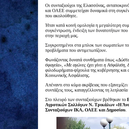
Οι συνταξιούχοι
της
Ελασσόνας,
ανταποκριν
και ΟΑΕΕ
συμμετείχαν δυναμικά στη συγκέν
που ακολούθησε
.
Ήταν κατά κοινή ομολογία η μεγαλύτερη συ
συγκέντρωση, ένδειξη των δυνατοτήτων που 
στην περιοχή μας.
Συγκροτημένοι στα μπλοκ των σωματείων του
προβλήματα που αντιμετωπίζουν.
Φωνάζοντας δυνατά συνθήματα όπως
«Δώστε 
σφαγεία», «Με αγώνες έχει γίνει η Ασφάλιση, δε
φιλοδωρήματα-ψίχουλα της κυβέρνησης και 
Κοινωνικής Ασφάλισης.
Απέναντι στο κύμα ακρίβειας που εξανεμίζει
συντάξεις τους, καταγγέλλοντας τη λεηλασία 
Στο πλευρό των συνταξιούχων βρέθηκαν το
Αγροτικών Συλλόγων Ν. Τρικάλων «Η Άν
Συνταξιούχων ΙΚΑ, ΟΑΕΕ και Δημοσίου
.