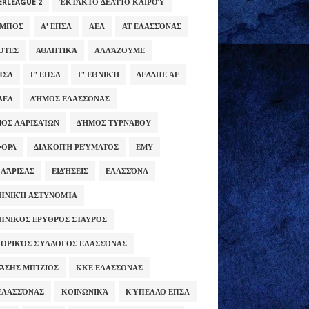
ERLEAGUE 2
ΈΚΤΑΚΤΟ ΔΕΛΤΊΟ ΚΑΙΡΟΎ
ΥΜΠΟΣ
Α' ΕΠΣΛ
ΑΕΛ
ΑΤ ΕΛΑΣΣΌΝΑΣ
ΌΤΕΣ
ΑΘΛΗΤΙΚΆ
ΑΛΛΆΖΟΥΜΕ
ΕΠΣΛ
Γ' ΕΠΣΛ
Γ' ΕΘΝΙΚΉ
ΔΕΔΔΗΕ ΑΕ
ΑΕΛ
ΔΉΜΟΣ ΕΛΑΣΣΌΝΑΣ
ΟΣ ΛΑΡΙΣΑΊΩΝ
ΔΉΜΟΣ ΤΥΡΝΆΒΟΥ
ΦΟΡΑ
ΔΙΑΚΟΠΉ ΡΕΎΜΑΤΟΣ
ΕΜΥ
 ΛΆΡΙΣΑΣ
ΕΙΔΉΣΕΙΣ
ΕΛΑΣΣΌΝΑ
ΗΝΙΚΉ ΑΣΤΥΝΟΜΊΑ
ΗΝΙΚΌΣ ΕΡΥΘΡΌΣ ΣΤΑΥΡΌΣ
ΟΡΙΚΌΣ ΣΎΛΛΟΓΟΣ ΕΛΑΣΣΌΝΑΣ
ΆΣΗΣ ΜΠΊΖΙΟΣ
ΚΚΕ ΕΛΑΣΣΌΝΑΣ
ΕΛΑΣΣΌΝΑΣ
ΚΟΙΝΩΝΙΚΆ
ΚΎΠΕΛΛΟ ΕΠΣΛ