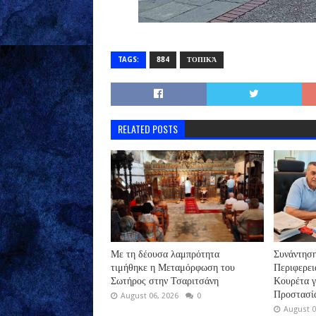
TAGS:
884
ΤΟΠΙΚΆ
RELATED POSTS
Με τη δέουσα λαμπρότητα
Συνάντηση
τιμήθηκε η Μεταμόρφωση του
Περιφερει
Σωτήρος στην Τσαριτσάνη
Κουρέτα γ
Προστασία
August 06, 2026
0
August 0