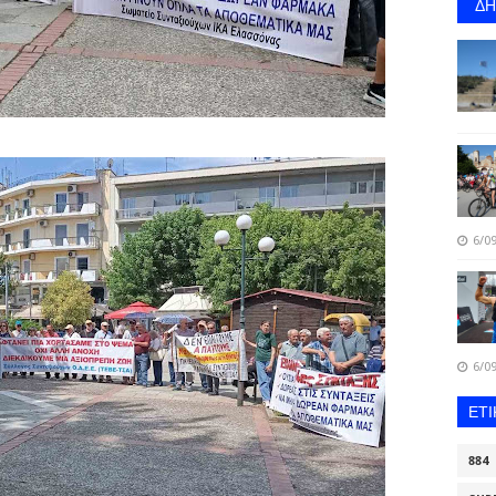
Δ
6/09
6/09
ΕΤ
884