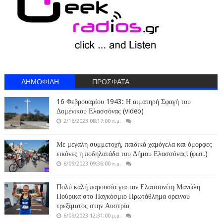
ΔΗΜΟΦΙΛΗ
ΠΡΟΣΦΑΤΑ
16 Φεβρουαρίου 1943: Η αιματηρή Σφαγή του
Δομένικου Ελασσόνας (video)
2/16/2023 08:17:00 π.μ.
Με μεγάλη συμμετοχή, παιδικά χαμόγελα και όμορφες
εικόνες η ποδηλατάδα του Δήμου Ελασσόνας! (φωτ.)
6/09/2023 09:36:00 π.μ.
Πολύ καλή παρουσία για τον Ελασσονίτη Μανώλη
Πούρικα στο Παγκόσμιο Πρωτάθλημα ορεινού
τρεξίματος στην Αυστρία
6/09/2023 12:31:00 μ.μ.