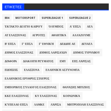
ΕΤΙΚΈΤΕΣ
884
MOTORSPORT
SUPERLEAGUE 1
SUPERLEAGUE 2
ΈΚΤΑΚΤΟ ΔΕΛΤΊΟ ΚΑΙΡΟΎ
ΌΛΥΜΠΟΣ
Α' ΕΠΣΛ
ΑΕΛ
ΑΤ ΕΛΑΣΣΌΝΑΣ
ΑΓΡΌΤΕΣ
ΑΘΛΗΤΙΚΆ
ΑΛΛΆΖΟΥΜΕ
Β' ΕΠΣΛ
Γ' ΕΠΣΛ
Γ' ΕΘΝΙΚΉ
ΔΕΔΔΗΕ ΑΕ
ΔΕΥΑΕΛ
ΔΉΜΟΣ ΕΛΑΣΣΌΝΑΣ
ΔΉΜΟΣ ΛΑΡΙΣΑΊΩΝ
ΔΉΜΟΣ ΤΥΡΝΆΒΟΥ
ΔΙΆΦΟΡΑ
ΔΙΑΚΟΠΉ ΡΕΎΜΑΤΟΣ
ΕΜΥ
ΕΠΣ ΛΆΡΙΣΑΣ
ΕΙΔΉΣΕΙΣ
ΕΛΑΣΣΌΝΑ
ΕΛΛΗΝΙΚΉ ΑΣΤΥΝΟΜΊΑ
ΕΛΛΗΝΙΚΌΣ ΕΡΥΘΡΌΣ ΣΤΑΥΡΌΣ
ΕΜΠΟΡΙΚΌΣ ΣΎΛΛΟΓΟΣ ΕΛΑΣΣΌΝΑΣ
ΘΑΝΆΣΗΣ ΜΠΊΖΙΟΣ
ΚΚΕ ΕΛΑΣΣΌΝΑΣ
ΚΥ ΕΛΑΣΣΌΝΑΣ
ΚΟΙΝΩΝΙΚΆ
ΚΎΠΕΛΛΟ ΕΠΣΛ
ΛΑΜΚΕ
ΛΆΡΙΣΑ
ΜΗΤΡΌΠΟΛΗ ΕΛΑΣΣΌΝΑΣ