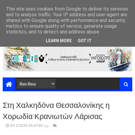
This site uses cookies from Google to deliver its services
and to analyze traffic. Your IP address and user-agent are
shared with Google along with performance and security
metrics to ensure quality of service, generate usage
statistics, and to detect and address abuse.
LEARN MORE
GOT IT
Στη Χαλκηδόνα Θεσσαλονίκης η
Χορωδία Κρανιωτών Λάρισας
6/12/2026 09:47:00 π.μ.