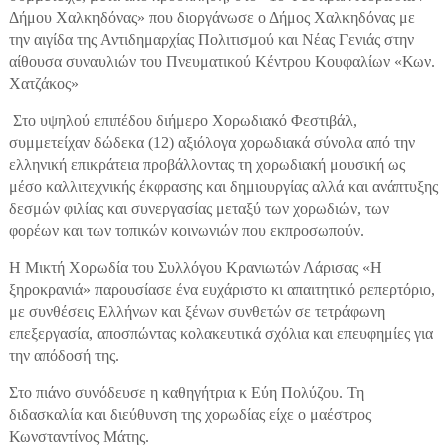
Δήμου Χαλκηδόνας» που διοργάνωσε ο Δήμος Χαλκηδόνας με
την αιγίδα της Αντιδημαρχίας Πολιτισμού και Νέας Γενιάς στην
αίθουσα συναυλιών του Πνευματικού Κέντρου Κουφαλίων «Κων.
Χατζάκος»
Στο υψηλού επιπέδου διήμερο Χορωδιακό Φεστιβάλ,
συμμετείχαν δώδεκα (12) αξιόλογα χορωδιακά σύνολα από την
ελληνική επικράτεια προβάλλοντας τη χορωδιακή μουσική ως
μέσο καλλιτεχνικής έκφρασης και δημιουργίας αλλά και ανάπτυξης
δεσμών φιλίας και συνεργασίας μεταξύ των χορωδιών, των
φορέων και των τοπικών κοινωνιών που εκπροσωπούν.
Η Μικτή Χορωδία του Συλλόγου Κρανιωτών Λάρισας «Η
ξηροκρανιά» παρουσίασε ένα ευχάριστο κι απαιτητικό ρεπερτόριο,
με συνθέσεις Ελλήνων και ξένων συνθετών σε τετράφωνη
επεξεργασία, αποσπώντας κολακευτικά σχόλια και επευφημίες για
την απόδοσή της.
Στο πιάνο συνόδευσε η καθηγήτρια κ Εύη Πολύζου. Τη
διδασκαλία και διεύθυνση της χορωδίας είχε ο μαέστρος
Κωνσταντίνος Μάτης.