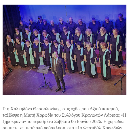
Στη Χαλκηδόνα Θεσσαλονίκης, στις όχθες του Αξιού ποταμού,
ταξίδεψε η Μικτή Χορωδία του Συλλόγου Κρανιωτών Λάρισας «Η
ξηροκρανιά» το περασμένο Σάββατο 06 Ιουνίου 2026. Η χορωδία
συμμετείχε, μετά από πρόσκληση, στο «1ο Φεστιβάλ Χορωδιών