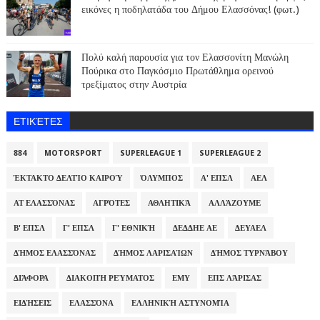
εικόνες η ποδηλατάδα του Δήμου Ελασσόνας! (φωτ.)
Πολύ καλή παρουσία για τον Ελασσονίτη Μανώλη
Πούρικα στο Παγκόσμιο Πρωτάθλημα ορεινού
τρεξίματος στην Αυστρία
ΕΤΙΚΈΤΕΣ
884
MOTORSPORT
SUPERLEAGUE 1
SUPERLEAGUE 2
ΈΚΤΑΚΤΟ ΔΕΛΤΊΟ ΚΑΙΡΟΎ
ΌΛΥΜΠΟΣ
Α' ΕΠΣΛ
ΑΕΛ
ΑΤ ΕΛΑΣΣΌΝΑΣ
ΑΓΡΌΤΕΣ
ΑΘΛΗΤΙΚΆ
ΑΛΛΆΖΟΥΜΕ
Β' ΕΠΣΛ
Γ' ΕΠΣΛ
Γ' ΕΘΝΙΚΉ
ΔΕΔΔΗΕ ΑΕ
ΔΕΥΑΕΛ
ΔΉΜΟΣ ΕΛΑΣΣΌΝΑΣ
ΔΉΜΟΣ ΛΑΡΙΣΑΊΩΝ
ΔΉΜΟΣ ΤΥΡΝΆΒΟΥ
ΔΙΆΦΟΡΑ
ΔΙΑΚΟΠΉ ΡΕΎΜΑΤΟΣ
ΕΜΥ
ΕΠΣ ΛΆΡΙΣΑΣ
ΕΙΔΉΣΕΙΣ
ΕΛΑΣΣΌΝΑ
ΕΛΛΗΝΙΚΉ ΑΣΤΥΝΟΜΊΑ