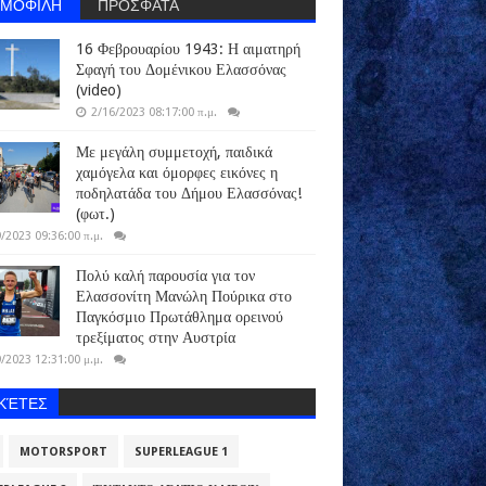
ΗΜΟΦΙΛΗ
ΠΡΟΣΦΑΤΑ
16 Φεβρουαρίου 1943: Η αιματηρή
Σφαγή του Δομένικου Ελασσόνας
(video)
2/16/2023 08:17:00 π.μ.
Με μεγάλη συμμετοχή, παιδικά
χαμόγελα και όμορφες εικόνες η
ποδηλατάδα του Δήμου Ελασσόνας!
(φωτ.)
/2023 09:36:00 π.μ.
Πολύ καλή παρουσία για τον
Ελασσονίτη Μανώλη Πούρικα στο
Παγκόσμιο Πρωτάθλημα ορεινού
τρεξίματος στην Αυστρία
/2023 12:31:00 μ.μ.
ΙΚΈΤΕΣ
MOTORSPORT
SUPERLEAGUE 1