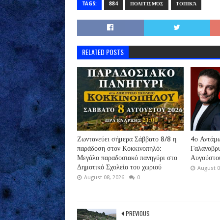
TAGS:
884
ΠΟΛΙΤΙΣΜΌΣ
ΤΟΠΙΚΆ
RELATED POSTS
Ζωντανεύει σήμερα Σάββατο 8/8 η
4ο Αντάμ
παράδοση στον Κοκκινοπηλό:
Γαλανοβρ
Μεγάλο παραδοσιακό πανηγύρι στο
Αυγούστο
Δημοτικό Σχολείο του χωριού
August 0
August 08, 2026
0
PREVIOUS