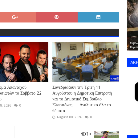
ΑΚΡ
ωμα Απανταχού
Συνεδριάζουν την Τρίτη 11
υσιωτών το Σάββατο 22
Αυγούστου η Δημοτική Επιτροπή
υ
και το Δημοτικό Συμβούλιο
Ελασσόνας — Αναλυτικά όλα τα
8, 2026
0
θέματα
August 08, 2026
0
NEXT