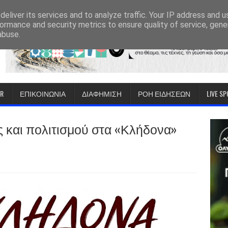
eliver its services and to analyze traffic. Your IP address and 
ormance and security metrics to ensure quality of service, gen
abuse.
IR
ΕΠΙΚΟΙΝΩΝΙΑ
ΔΙΑΦΗΜΙΣΗ
ΡΟΗ ΕΙΔΗΣΕΩΝ
LIVE S
 και πολιτισμού στα «Κλήδονα»