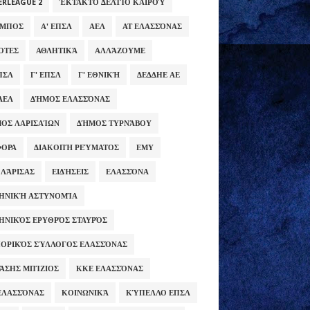
ERLEAGUE 2
ΈΚΤΑΚΤΟ ΔΕΛΤΊΟ ΚΑΙΡΟΎ
ΥΜΠΟΣ
Α' ΕΠΣΛ
ΑΕΛ
ΑΤ ΕΛΑΣΣΌΝΑΣ
ΌΤΕΣ
ΑΘΛΗΤΙΚΆ
ΑΛΛΆΖΟΥΜΕ
ΕΠΣΛ
Γ' ΕΠΣΛ
Γ' ΕΘΝΙΚΉ
ΔΕΔΔΗΕ ΑΕ
ΑΕΛ
ΔΉΜΟΣ ΕΛΑΣΣΌΝΑΣ
ΟΣ ΛΑΡΙΣΑΊΩΝ
ΔΉΜΟΣ ΤΥΡΝΆΒΟΥ
ΦΟΡΑ
ΔΙΑΚΟΠΉ ΡΕΎΜΑΤΟΣ
ΕΜΥ
 ΛΆΡΙΣΑΣ
ΕΙΔΉΣΕΙΣ
ΕΛΑΣΣΌΝΑ
ΗΝΙΚΉ ΑΣΤΥΝΟΜΊΑ
ΗΝΙΚΌΣ ΕΡΥΘΡΌΣ ΣΤΑΥΡΌΣ
ΟΡΙΚΌΣ ΣΎΛΛΟΓΟΣ ΕΛΑΣΣΌΝΑΣ
ΆΣΗΣ ΜΠΊΖΙΟΣ
ΚΚΕ ΕΛΑΣΣΌΝΑΣ
ΕΛΑΣΣΌΝΑΣ
ΚΟΙΝΩΝΙΚΆ
ΚΎΠΕΛΛΟ ΕΠΣΛ