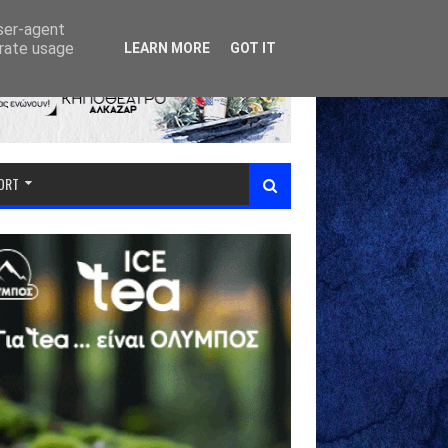
user-agent
erate usage
LEARN MORE
GOT IT
PORT