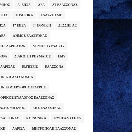
ΥΜΠΟΣ
Α' ΕΠΣΛ
ΑΕΛ
ΑΤ ΕΛΑΣΣΌΝΑΣ
ΌΤΕΣ
ΑΘΛΗΤΙΚΆ
ΑΛΛΆΖΟΥΜΕ
ΕΠΣΛ
Γ' ΕΠΣΛ
Γ' ΕΘΝΙΚΉ
ΔΕΔΔΗΕ ΑΕ
ΑΕΛ
ΔΉΜΟΣ ΕΛΑΣΣΌΝΑΣ
ΟΣ ΛΑΡΙΣΑΊΩΝ
ΔΉΜΟΣ ΤΥΡΝΆΒΟΥ
ΦΟΡΑ
ΔΙΑΚΟΠΉ ΡΕΎΜΑΤΟΣ
ΕΜΥ
 ΛΆΡΙΣΑΣ
ΕΙΔΉΣΕΙΣ
ΕΛΑΣΣΌΝΑ
ΗΝΙΚΉ ΑΣΤΥΝΟΜΊΑ
ΗΝΙΚΌΣ ΕΡΥΘΡΌΣ ΣΤΑΥΡΌΣ
ΟΡΙΚΌΣ ΣΎΛΛΟΓΟΣ ΕΛΑΣΣΌΝΑΣ
ΆΣΗΣ ΜΠΊΖΙΟΣ
ΚΚΕ ΕΛΑΣΣΌΝΑΣ
ΕΛΑΣΣΌΝΑΣ
ΚΟΙΝΩΝΙΚΆ
ΚΎΠΕΛΛΟ ΕΠΣΛ
ΜΚΕ
ΛΆΡΙΣΑ
ΜΗΤΡΌΠΟΛΗ ΕΛΑΣΣΌΝΑΣ