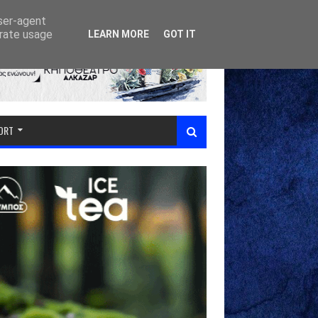
user-agent
erate usage
LEARN MORE
GOT IT
PORT