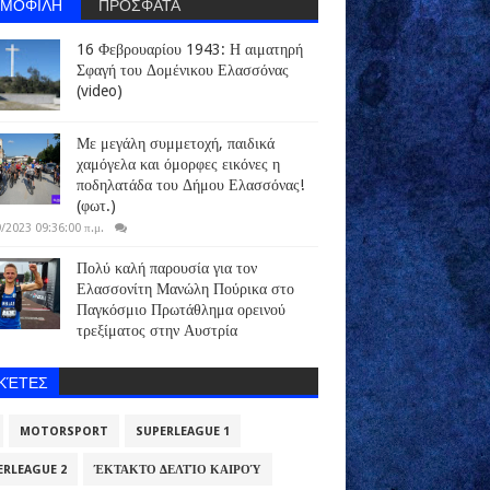
ΗΜΟΦΙΛΗ
ΠΡΟΣΦΑΤΑ
16 Φεβρουαρίου 1943: Η αιματηρή
Σφαγή του Δομένικου Ελασσόνας
(video)
Με μεγάλη συμμετοχή, παιδικά
χαμόγελα και όμορφες εικόνες η
ποδηλατάδα του Δήμου Ελασσόνας!
(φωτ.)
/2023 09:36:00 π.μ.
Πολύ καλή παρουσία για τον
Ελασσονίτη Μανώλη Πούρικα στο
Παγκόσμιο Πρωτάθλημα ορεινού
τρεξίματος στην Αυστρία
ΙΚΈΤΕΣ
MOTORSPORT
SUPERLEAGUE 1
ERLEAGUE 2
ΈΚΤΑΚΤΟ ΔΕΛΤΊΟ ΚΑΙΡΟΎ