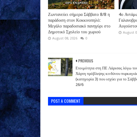
Ζωντανεύει σήμερα Σάββατο 8/8 η
4ο Αντάμ
παράδοση στον Κοκκινοπηλό:
Γαλανοβρ
Μεγάλο παραδοσιακό πανηγύρι στο
Αυγούστο
Δημοτικό Σχολείο του χωριού
August 0
August 08, 2026
0
PREVIOUS
Ετοιμότητα στη ΠΕ Λάρισας λόγω το
Χάρτη πρόβλεψης κινδύνου πυρκαγιά
(κατηγορία 3) που ισχύει για το Σάβ
26/6
POST A COMMENT