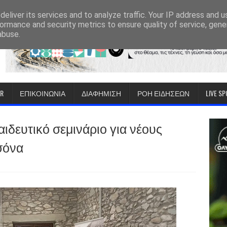
eliver its services and to analyze traffic. Your IP address and 
ormance and security metrics to ensure quality of service, gen
abuse.
IR
ΕΠΙΚΟΙΝΩΝΙΑ
ΔΙΑΦΗΜΙΣΗ
ΡΟΗ ΕΙΔΗΣΕΩΝ
LIVE S
ιδευτικό σεμινάριο για νέους
σόνα