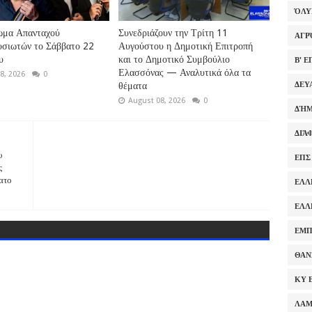
ΌΛ
ωμα Απανταχού
Συνεδριάζουν την Τρίτη 11
ΑΓΡ
υσιωτών το Σάββατο 22
Αυγούστου η Δημοτική Επιτροπή
υ
και το Δημοτικό Συμβούλιο
Β' 
Ελασσόνας — Αναλυτικά όλα τα
8, 2026
0
θέματα
ΔΕΥ
August 08, 2026
0
ΔΉΜ
ΔΙΆ
υ
ΕΠΣ
ς
βατο
ΕΛΛ
ΕΛΛ
ΕΜΠ
ΘΑΝ
ΚΥ 
ΛΑ