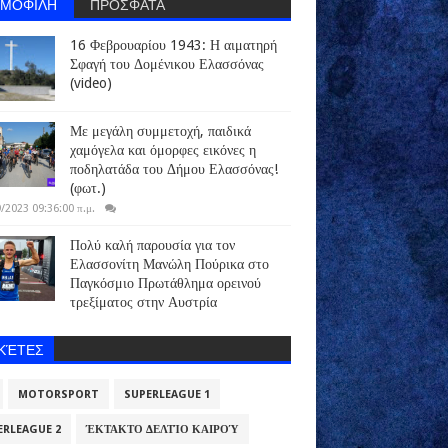
ΗΜΟΦΙΛΗ
ΠΡΟΣΦΑΤΑ
16 Φεβρουαρίου 1943: Η αιματηρή
Σφαγή του Δομένικου Ελασσόνας
(video)
Με μεγάλη συμμετοχή, παιδικά
χαμόγελα και όμορφες εικόνες η
ποδηλατάδα του Δήμου Ελασσόνας!
(φωτ.)
/2023 09:36:00 π.μ.
Πολύ καλή παρουσία για τον
Ελασσονίτη Μανώλη Πούρικα στο
Παγκόσμιο Πρωτάθλημα ορεινού
τρεξίματος στην Αυστρία
ΙΚΈΤΕΣ
MOTORSPORT
SUPERLEAGUE 1
ERLEAGUE 2
ΈΚΤΑΚΤΟ ΔΕΛΤΊΟ ΚΑΙΡΟΎ