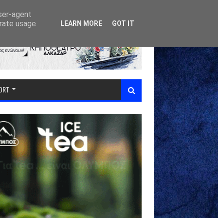
user-agent
erate usage
LEARN MORE
GOT IT
PORT