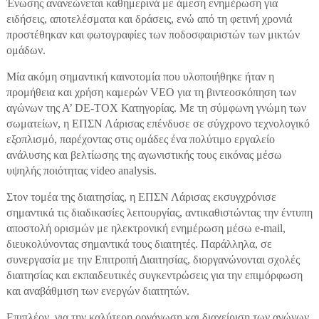
Ένωσης ανανεώνεται καθημερινά με άμεση ενημέρωση για
ειδήσεις, αποτελέσματα και δράσεις, ενώ από τη φετινή χρονιά
προστέθηκαν και φωτογραφίες των ποδοσφαιριστών των μικτών
ομάδων.
Μία ακόμη σημαντική καινοτομία που υλοποιήθηκε ήταν η
προμήθεια και χρήση καμερών VEO για τη βιντεοσκόπηση των
αγώνων της Α’ DE-TOX Κατηγορίας. Με τη σύμφωνη γνώμη των
σωματείων, η ΕΠΣΝ Λάρισας επένδυσε σε σύγχρονο τεχνολογικό
εξοπλισμό, παρέχοντας στις ομάδες ένα πολύτιμο εργαλείο
ανάλυσης και βελτίωσης της αγωνιστικής τους εικόνας μέσω
υψηλής ποιότητας video analysis.
Στον τομέα της διαιτησίας, η ΕΠΣΝ Λάρισας εκσυγχρόνισε
σημαντικά τις διαδικασίες λειτουργίας, αντικαθιστώντας την έντυπη
αποστολή ορισμών με ηλεκτρονική ενημέρωση μέσω e-mail,
διευκολύνοντας σημαντικά τους διαιτητές. Παράλληλα, σε
συνεργασία με την Επιτροπή Διαιτησίας, διοργανώνονται σχολές
διαιτησίας και εκπαιδευτικές συγκεντρώσεις για την επιμόρφωση
και αναβάθμιση των ενεργών διαιτητών.
Επιπλέον, για την καλύτερη οργάνωση και διαχείριση των αγώνων,