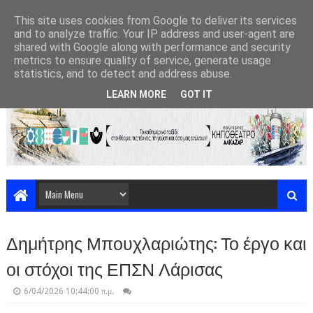
This site uses cookies from Google to deliver its services
and to analyze traffic. Your IP address and user-agent are
shared with Google along with performance and security
metrics to ensure quality of service, generate usage
statistics, and to detect and address abuse.
LEARN MORE
GOT IT
Δημήτρης Μπουχλαριώτης: Το έργο και
οι στόχοι της ΕΠΣΝ Λάρισας
6/04/2026 10:44:00 π.μ.