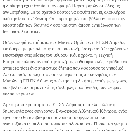
η διοίκηση έχει θεσπίσει τον ορισμό Παρατηρητών σε όλες τις
αναμετρήσεις, με το σχετικό κόστος να καλύπτεται εξ ολοκλήρου
από την ίδια την Ένωση. Οι Παρατηρητές συμβάλλουν τόσο στην
υποστήριξη των διαιτητών όσο και στην άμεση ενημέρωση των
live αποτελεσμάτων.
Όσον αφορά τα τμήματα των Μικτών Ομάδων, η ΕΠΣΝ Λάρισας
κατάφερε, με μεθοδικότητα και υπομονή, ύστερα από 20 χρόνια να
επιστρέψει στις θέσεις του βάθρου. Κάθε χρόνο, η Τεχνική
Επιτροπή καλούνταν από την αρχή της ποδοσφαιρικής περιόδου να
αντιμετωπίσει ένα σημαντικό ζήτημα που αφορούσε το γηπεδικό.
Από πέρυσι, τουλάχιστον σε ό,τι αφορά τις προπονήσεις των
Μικτών, η ΕΠΣΝ Λάρισας απέκτησε τη δική της «στέγη», γεγονός
που βελτίωσε σημαντικά τις συνθήκες προπόνησης των νεαρών
ποδοσφαιριστών.
Άμεση προτεραιότητα της ΕΠΣΝ Λάρισας αποτελεί πλέον η
δημιουργία ενός σύγχρονου Ενωσιακού Αθλητικού Κέντρου, ενός
έργου που θα αναβαθμίσει συνολικά το οργανωτικό και
αναπτυξιακό επίπεδο του τοπικού ποδοσφαίρου. Πρόκειται για μια
σημαντική ανάγκη, η υλοποίηση της οποίας απαιτεί τη συνεργασία