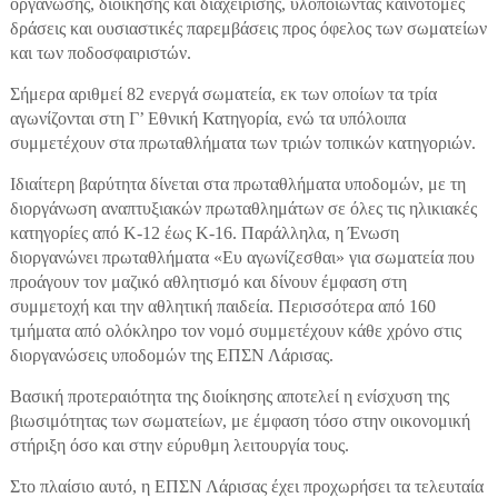
οργάνωσης, διοίκησης και διαχείρισης, υλοποιώντας καινοτόμες
δράσεις και ουσιαστικές παρεμβάσεις προς όφελος των σωματείων
και των ποδοσφαιριστών.
Σήμερα αριθμεί 82 ενεργά σωματεία, εκ των οποίων τα τρία
αγωνίζονται στη Γ’ Εθνική Κατηγορία, ενώ τα υπόλοιπα
συμμετέχουν στα πρωταθλήματα των τριών τοπικών κατηγοριών.
Ιδιαίτερη βαρύτητα δίνεται στα πρωταθλήματα υποδομών, με τη
διοργάνωση αναπτυξιακών πρωταθλημάτων σε όλες τις ηλικιακές
κατηγορίες από Κ-12 έως Κ-16. Παράλληλα, η Ένωση
διοργανώνει πρωταθλήματα «Ευ αγωνίζεσθαι» για σωματεία που
προάγουν τον μαζικό αθλητισμό και δίνουν έμφαση στη
συμμετοχή και την αθλητική παιδεία. Περισσότερα από 160
τμήματα από ολόκληρο τον νομό συμμετέχουν κάθε χρόνο στις
διοργανώσεις υποδομών της ΕΠΣΝ Λάρισας.
Βασική προτεραιότητα της διοίκησης αποτελεί η ενίσχυση της
βιωσιμότητας των σωματείων, με έμφαση τόσο στην οικονομική
στήριξη όσο και στην εύρυθμη λειτουργία τους.
Στο πλαίσιο αυτό, η ΕΠΣΝ Λάρισας έχει προχωρήσει τα τελευταία