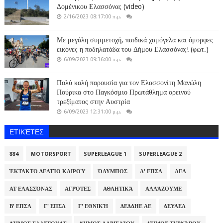
Δομένικου Ελασσόνας (video)
2/16/2023 08:17:00 π.μ.
Με μεγάλη συμμετοχή, παιδικά χαμόγελα και όμορφες
εικόνες η ποδηλατάδα του Δήμου Ελασσόνας! (φωτ.)
6/09/2023 09:36:00 π.μ.
Πολύ καλή παρουσία για τον Ελασσονίτη Μανώλη
Πούρικα στο Παγκόσμιο Πρωτάθλημα ορεινού
τρεξίματος στην Αυστρία
6/09/2023 12:31:00 μ.μ.
ΕΤΙΚΈΤΕΣ
884
MOTORSPORT
SUPERLEAGUE 1
SUPERLEAGUE 2
ΈΚΤΑΚΤΟ ΔΕΛΤΊΟ ΚΑΙΡΟΎ
ΌΛΥΜΠΟΣ
Α' ΕΠΣΛ
ΑΕΛ
ΑΤ ΕΛΑΣΣΌΝΑΣ
ΑΓΡΌΤΕΣ
ΑΘΛΗΤΙΚΆ
ΑΛΛΆΖΟΥΜΕ
Β' ΕΠΣΛ
Γ' ΕΠΣΛ
Γ' ΕΘΝΙΚΉ
ΔΕΔΔΗΕ ΑΕ
ΔΕΥΑΕΛ