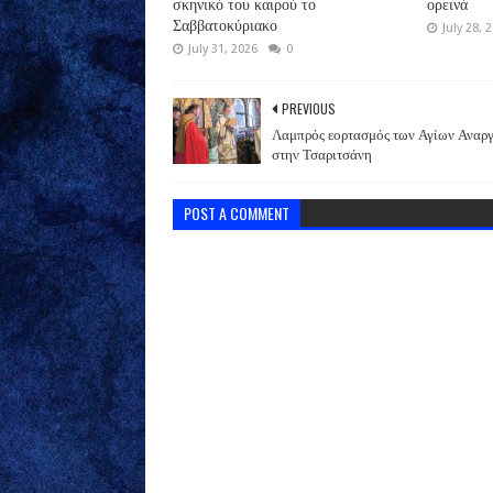
σκηνικό του καιρού το
ορεινά
Σαββατοκύριακο
July 28, 
July 31, 2026
0
PREVIOUS
Λαμπρός εορτασμός των Αγίων Αναρ
στην Τσαριτσάνη
POST A COMMENT