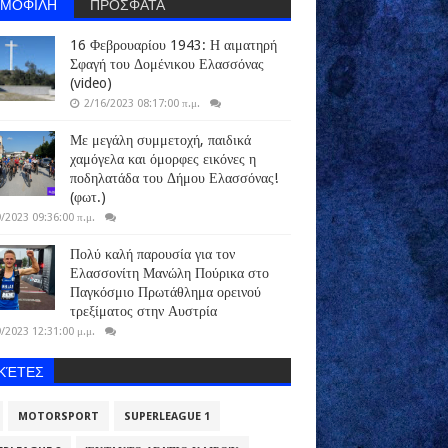
ΗΜΟΦΙΛΗ
ΠΡΟΣΦΑΤΑ
16 Φεβρουαρίου 1943: Η αιματηρή
Σφαγή του Δομένικου Ελασσόνας
(video)
2/16/2023 08:17:00 π.μ.
Με μεγάλη συμμετοχή, παιδικά
χαμόγελα και όμορφες εικόνες η
ποδηλατάδα του Δήμου Ελασσόνας!
(φωτ.)
/2023 09:36:00 π.μ.
Πολύ καλή παρουσία για τον
Ελασσονίτη Μανώλη Πούρικα στο
Παγκόσμιο Πρωτάθλημα ορεινού
τρεξίματος στην Αυστρία
/2023 12:31:00 μ.μ.
ΙΚΈΤΕΣ
MOTORSPORT
SUPERLEAGUE 1