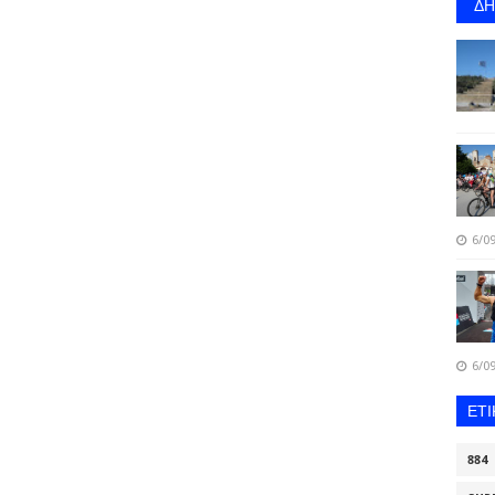
Δ
6/09
6/09
ΕΤ
884