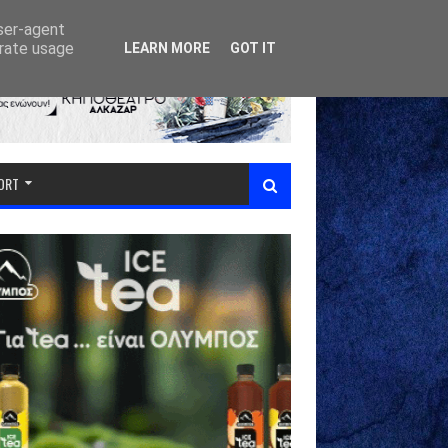
user-agent
erate usage
LEARN MORE
GOT IT
PORT