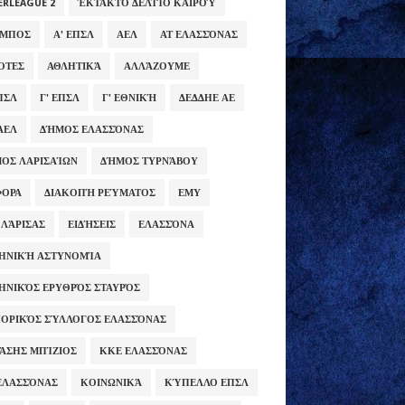
ERLEAGUE 2
ΈΚΤΑΚΤΟ ΔΕΛΤΊΟ ΚΑΙΡΟΎ
ΥΜΠΟΣ
Α' ΕΠΣΛ
ΑΕΛ
ΑΤ ΕΛΑΣΣΌΝΑΣ
ΌΤΕΣ
ΑΘΛΗΤΙΚΆ
ΑΛΛΆΖΟΥΜΕ
ΕΠΣΛ
Γ' ΕΠΣΛ
Γ' ΕΘΝΙΚΉ
ΔΕΔΔΗΕ ΑΕ
ΑΕΛ
ΔΉΜΟΣ ΕΛΑΣΣΌΝΑΣ
ΟΣ ΛΑΡΙΣΑΊΩΝ
ΔΉΜΟΣ ΤΥΡΝΆΒΟΥ
ΦΟΡΑ
ΔΙΑΚΟΠΉ ΡΕΎΜΑΤΟΣ
ΕΜΥ
 ΛΆΡΙΣΑΣ
ΕΙΔΉΣΕΙΣ
ΕΛΑΣΣΌΝΑ
ΗΝΙΚΉ ΑΣΤΥΝΟΜΊΑ
ΗΝΙΚΌΣ ΕΡΥΘΡΌΣ ΣΤΑΥΡΌΣ
ΟΡΙΚΌΣ ΣΎΛΛΟΓΟΣ ΕΛΑΣΣΌΝΑΣ
ΆΣΗΣ ΜΠΊΖΙΟΣ
ΚΚΕ ΕΛΑΣΣΌΝΑΣ
ΕΛΑΣΣΌΝΑΣ
ΚΟΙΝΩΝΙΚΆ
ΚΎΠΕΛΛΟ ΕΠΣΛ