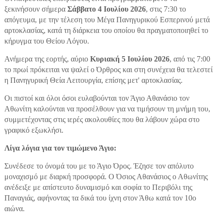
ξεκινήσουν σήμερα
Σάββατο 4 Ιουλίου
2026
, στις 7:30 το
απόγευμα, με την τέλεση του Μέγα Πανηγυρικού Εσπερινού μετά
αρτοκλασίας, κατά τη διάρκεια του οποίου θα πραγματοποιηθεί το
κήρυγμα του Θείου Λόγου.
Ανήμερα της εορτής, αύριο
Κυριακή 5 Ιουλίου 2026
, από τις 7:00
το πρωί πρόκειται να ψαλεί ο Όρθρος και στη συνέχεια θα τελεστεί
η Πανηγυρική Θεία Λειτουργία, επίσης μετ' αρτοκλασίας.
Οι πιστοί και όλοι όσοι ευλαβούνται τον Άγιο Αθανάσιο τον
Αθωνίτη καλούνται να προσέλθουν για να τιμήσουν τη μνήμη του,
συμμετέχοντας στις ιερές ακολουθίες που θα λάβουν χώρα στο
γραφικό εξωκλήσι.
Λίγα λόγια για τον τιμώμενο Άγιο:
Συνέδεσε το όνομά του με το Άγιο Όρος. Έζησε τον απόλυτο
μοναχισμό με διαρκή προσφορά. Ο Όσιος Αθανάσιος ο Αθωνίτης
ανέδειξε με απίστευτο δυναμισμό και σοφία το Περιβόλι της
Παναγιάς, αφήνοντας τα δικά του ίχνη στον Άθω κατά τον 10ο
αιώνα.