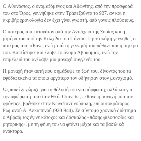
Ο Αθανάσιος, ο ονομαζόμενος και Αθωνίτης, από την προσφορά
του στο Όρος, γεννήθηκε στην Τραπεζούντα το 927, αν και η
ακριβής χρονολογία δεν έχει γίνει γνωστή, από γονείς πλούσιους.
Ο πατέρας του καταγόταν από την Αντιόχεια της Συρίας και η
μητέρα του από την Κολχίδα του Πόντου. Πριν ακόμη γεννηθεί, ο
πατέρας του πέθανε, ενώ μετά τη γέννησή του πέθανε και η μητέρα
του. Βαπτίστηκε και έλαβε το όνομα Αβραάμιος, ενώ την
επιμέλειά του ανέλαβε μια μοναχή συγγενής του.
Η μοναχή ήταν αυτή που σημάδεψε τη ζωή του, δίνοντάς του τα
εφόδια εκείνα τα οποία αργότερα τον οδήγησαν στον μοναχισμό.
Ως παιδί ξεχώριζε για τη θέλησή του για μόρφωση, αλλά και για
την αφιέρωσή του στον Θεό. Όταν, δε, πέθανε η μοναχή που τον
φρόντιζε, βρέθηκε στην Κωνσταντινούπολη, επί αυτοκράτορος
Ρωμανού Α' Λεκαπηνού (920-944). Σε σύντομο χρονικό διάστημα
ο Αβραάμιος έγινε κάτοχος και δάσκαλος «πάσης φιλοσοφίας και
ρητορικής», με τη φήμη του να φτάνει μέχρι και τα βασιλικά
ανάκτορα.