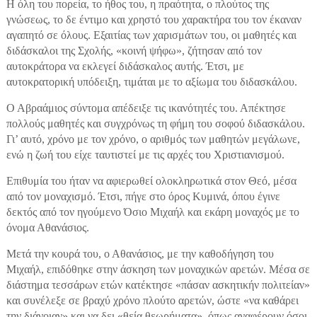
Η όλη του πορεία, το ήθος του, η πραότητα, ο πλούτος της
γνώσεως, το δε έντιμο και χρηστό του χαρακτήρα του τον έκαναν
αγαπητό σε όλους. Εξαιτίας των χαρισμάτων του, οι μαθητές και
διδάσκαλοι της Σχολής, «κοινή ψήφω», ζήτησαν από τον
αυτοκράτορα να εκλεγεί διδάσκαλος αυτής. Έτσι, με
αυτοκρατορική υπόδειξη, τιμάται με το αξίωμα του διδασκάλου.
Ο Αβραάμιος σύντομα απέδειξε τις ικανότητές του. Απέκτησε
πολλούς μαθητές και συγχρόνως τη φήμη του σοφού διδασκάλου.
Γι’ αυτό, χρόνο με τον χρόνο, ο αριθμός των μαθητών μεγάλωνε,
ενώ η ζωή του είχε ταυτιστεί με τις αρχές του Χριστιανισμού.
Επιθυμία του ήταν να αφιερωθεί ολοκληρωτικά στον Θεό, μέσα
από τον μοναχισμό. Έτσι, πήγε στο όρος Κυμινά, όπου έγινε
δεκτός από τον ηγούμενο Όσιο Μιχαήλ και εκάρη μοναχός με το
όνομα Αθανάσιος.
Μετά την κουρά του, ο Αθανάσιος, με την καθοδήγηση του
Μιχαήλ, επιδόθηκε στην άσκηση των μοναχικών αρετών. Μέσα σε
διάστημα τεσσάρων ετών κατέκτησε «πάσαν ασκητικήν πολιτείαν»
και συνέλεξε σε βραχύ χρόνο πλούτο αρετών, ώστε «να καθάρει
την διάνοιαν» και να δει «θεία θεωρήματα», όπως αναφέρουν όσοι