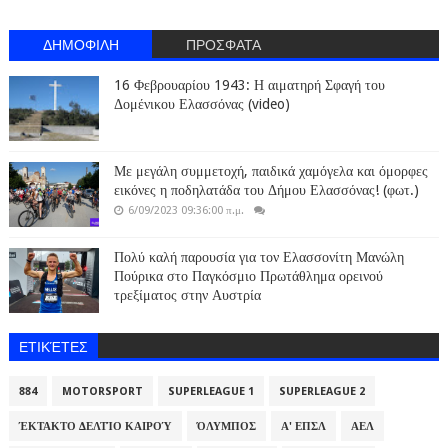
ΔΗΜΟΦΙΛΗ
ΠΡΟΣΦΑΤΑ
16 Φεβρουαρίου 1943: Η αιματηρή Σφαγή του
Δομένικου Ελασσόνας (video)
Με μεγάλη συμμετοχή, παιδικά χαμόγελα και όμορφες
εικόνες η ποδηλατάδα του Δήμου Ελασσόνας! (φωτ.)
6/09/2023 09:36:00 π.μ.
Πολύ καλή παρουσία για τον Ελασσονίτη Μανώλη
Πούρικα στο Παγκόσμιο Πρωτάθλημα ορεινού
τρεξίματος στην Αυστρία
ΕΤΙΚΈΤΕΣ
884
MOTORSPORT
SUPERLEAGUE 1
SUPERLEAGUE 2
ΈΚΤΑΚΤΟ ΔΕΛΤΊΟ ΚΑΙΡΟΎ
ΌΛΥΜΠΟΣ
Α' ΕΠΣΛ
ΑΕΛ