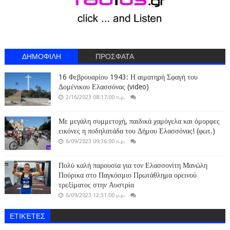
ΔΗΜΟΦΙΛΗ
ΠΡΟΣΦΑΤΑ
16 Φεβρουαρίου 1943: Η αιματηρή Σφαγή του
Δομένικου Ελασσόνας (video)
2/16/2023 08:17:00 π.μ.
Με μεγάλη συμμετοχή, παιδικά χαμόγελα και όμορφες
εικόνες η ποδηλατάδα του Δήμου Ελασσόνας! (φωτ.)
6/09/2023 09:36:00 π.μ.
Πολύ καλή παρουσία για τον Ελασσονίτη Μανώλη
Πούρικα στο Παγκόσμιο Πρωτάθλημα ορεινού
τρεξίματος στην Αυστρία
6/09/2023 12:31:00 μ.μ.
ΕΤΙΚΈΤΕΣ