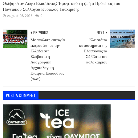
Θλίψη στον Λόφο Ελασσόνας: Έφυγε από τη ζωή ο Πρόεδρος του
Ποντιακού Συλλόγου Κύριλλος Τσακιρίδης
August 06, 2026
0
PREVIOUS
NEXT
Με απόλυτη επιτυχία
Κλειστά τα
εκπροσώπησε την
καταστήματα της
Ελλάδα στη
Ελασσόνας τα
Σλοβακία η
Σάββατα του
Λαογραφική
καλοκαιριού
Αρχαιολογική
Εταιρεία Ελασσόνας
(φωτ.)
POST A COMMENT