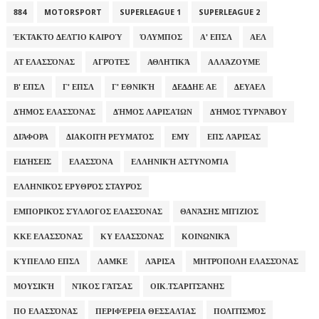
884
MOTORSPORT
SUPERLEAGUE 1
SUPERLEAGUE 2
ΈΚΤΑΚΤΟ ΔΕΛΤΊΟ ΚΑΙΡΟΎ
ΌΛΥΜΠΟΣ
Α' ΕΠΣΛ
ΑΕΛ
ΑΤ ΕΛΑΣΣΌΝΑΣ
ΑΓΡΌΤΕΣ
ΑΘΛΗΤΙΚΆ
ΑΛΛΆΖΟΥΜΕ
Β' ΕΠΣΛ
Γ' ΕΠΣΛ
Γ' ΕΘΝΙΚΉ
ΔΕΔΔΗΕ ΑΕ
ΔΕΥΑΕΛ
ΔΉΜΟΣ ΕΛΑΣΣΌΝΑΣ
ΔΉΜΟΣ ΛΑΡΙΣΑΊΩΝ
ΔΉΜΟΣ ΤΥΡΝΆΒΟΥ
ΔΙΆΦΟΡΑ
ΔΙΑΚΟΠΉ ΡΕΎΜΑΤΟΣ
ΕΜΥ
ΕΠΣ ΛΆΡΙΣΑΣ
ΕΙΔΉΣΕΙΣ
ΕΛΑΣΣΌΝΑ
ΕΛΛΗΝΙΚΉ ΑΣΤΥΝΟΜΊΑ
ΕΛΛΗΝΙΚΌΣ ΕΡΥΘΡΌΣ ΣΤΑΥΡΌΣ
ΕΜΠΟΡΙΚΌΣ ΣΎΛΛΟΓΟΣ ΕΛΑΣΣΌΝΑΣ
ΘΑΝΆΣΗΣ ΜΠΊΖΙΟΣ
ΚΚΕ ΕΛΑΣΣΌΝΑΣ
ΚΥ ΕΛΑΣΣΌΝΑΣ
ΚΟΙΝΩΝΙΚΆ
ΚΎΠΕΛΛΟ ΕΠΣΛ
ΛΑΜΚΕ
ΛΆΡΙΣΑ
ΜΗΤΡΌΠΟΛΗ ΕΛΑΣΣΌΝΑΣ
ΜΟΥΣΙΚΉ
ΝΊΚΟΣ ΓΆΤΣΑΣ
ΟΙΚ.ΤΣΑΡΙΤΣΆΝΗΣ
ΠΟ ΕΛΑΣΣΌΝΑΣ
ΠΕΡΙΦΈΡΕΙΑ ΘΕΣΣΑΛΊΑΣ
ΠΟΛΙΤΙΣΜΌΣ