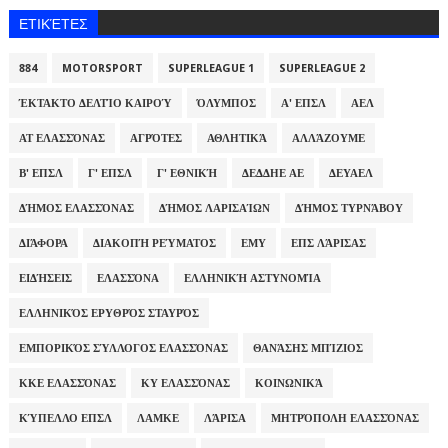
ΕΤΙΚΈΤΕΣ
884
MOTORSPORT
SUPERLEAGUE 1
SUPERLEAGUE 2
ΈΚΤΑΚΤΟ ΔΕΛΤΊΟ ΚΑΙΡΟΎ
ΌΛΥΜΠΟΣ
Α' ΕΠΣΛ
ΑΕΛ
ΑΤ ΕΛΑΣΣΌΝΑΣ
ΑΓΡΌΤΕΣ
ΑΘΛΗΤΙΚΆ
ΑΛΛΆΖΟΥΜΕ
Β' ΕΠΣΛ
Γ' ΕΠΣΛ
Γ' ΕΘΝΙΚΉ
ΔΕΔΔΗΕ ΑΕ
ΔΕΥΑΕΛ
ΔΉΜΟΣ ΕΛΑΣΣΌΝΑΣ
ΔΉΜΟΣ ΛΑΡΙΣΑΊΩΝ
ΔΉΜΟΣ ΤΥΡΝΆΒΟΥ
ΔΙΆΦΟΡΑ
ΔΙΑΚΟΠΉ ΡΕΎΜΑΤΟΣ
ΕΜΥ
ΕΠΣ ΛΆΡΙΣΑΣ
ΕΙΔΉΣΕΙΣ
ΕΛΑΣΣΌΝΑ
ΕΛΛΗΝΙΚΉ ΑΣΤΥΝΟΜΊΑ
ΕΛΛΗΝΙΚΌΣ ΕΡΥΘΡΌΣ ΣΤΑΥΡΌΣ
ΕΜΠΟΡΙΚΌΣ ΣΎΛΛΟΓΟΣ ΕΛΑΣΣΌΝΑΣ
ΘΑΝΆΣΗΣ ΜΠΊΖΙΟΣ
ΚΚΕ ΕΛΑΣΣΌΝΑΣ
ΚΥ ΕΛΑΣΣΌΝΑΣ
ΚΟΙΝΩΝΙΚΆ
ΚΎΠΕΛΛΟ ΕΠΣΛ
ΛΑΜΚΕ
ΛΆΡΙΣΑ
ΜΗΤΡΌΠΟΛΗ ΕΛΑΣΣΌΝΑΣ