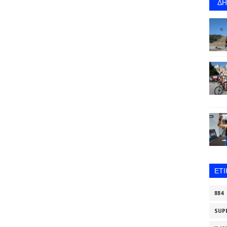
Δ
ΕΤ
884
SUP