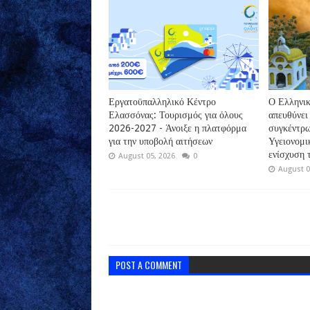
Εργατοϋπαλληλικό Κέντρο
Ο Ελληνικ
Ελασσόνας: Τουρισμός για όλους
απευθύνει
2026-2027 - Άνοιξε η πλατφόρμα
συγκέντρω
για την υποβολή αιτήσεων
Υγειονομι
ενίσχυση 
August 05, 2026
0
August 0
POST A COMMENT