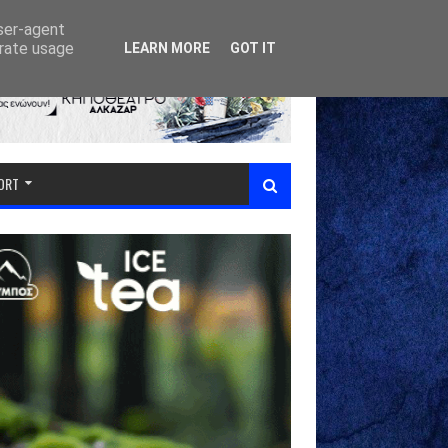
user-agent
erate usage
LEARN MORE
GOT IT
PORT