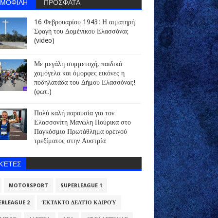
ΗΜΟΦΙΛΗ
ΠΡΟΣΦΑΤΑ
16 Φεβρουαρίου 1943: Η αιματηρή
Σφαγή του Δομένικου Ελασσόνας
(video)
Με μεγάλη συμμετοχή, παιδικά
χαμόγελα και όμορφες εικόνες η
ποδηλατάδα του Δήμου Ελασσόνας!
(φωτ.)
Πολύ καλή παρουσία για τον
Ελασσονίτη Μανώλη Πούρικα στο
Παγκόσμιο Πρωτάθλημα ορεινού
τρεξίματος στην Αυστρία
ΙΚΈΤΕΣ
MOTORSPORT
SUPERLEAGUE 1
ERLEAGUE 2
ΈΚΤΑΚΤΟ ΔΕΛΤΊΟ ΚΑΙΡΟΎ