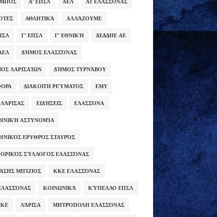
ΥΜΠΟΣ
Α' ΕΠΣΛ
ΑΕΛ
ΑΤ ΕΛΑΣΣΌΝΑΣ
ΌΤΕΣ
ΑΘΛΗΤΙΚΆ
ΑΛΛΆΖΟΥΜΕ
ΕΠΣΛ
Γ' ΕΠΣΛ
Γ' ΕΘΝΙΚΉ
ΔΕΔΔΗΕ ΑΕ
ΑΕΛ
ΔΉΜΟΣ ΕΛΑΣΣΌΝΑΣ
ΟΣ ΛΑΡΙΣΑΊΩΝ
ΔΉΜΟΣ ΤΥΡΝΆΒΟΥ
ΦΟΡΑ
ΔΙΑΚΟΠΉ ΡΕΎΜΑΤΟΣ
ΕΜΥ
 ΛΆΡΙΣΑΣ
ΕΙΔΉΣΕΙΣ
ΕΛΑΣΣΌΝΑ
ΗΝΙΚΉ ΑΣΤΥΝΟΜΊΑ
ΗΝΙΚΌΣ ΕΡΥΘΡΌΣ ΣΤΑΥΡΌΣ
ΟΡΙΚΌΣ ΣΎΛΛΟΓΟΣ ΕΛΑΣΣΌΝΑΣ
ΆΣΗΣ ΜΠΊΖΙΟΣ
ΚΚΕ ΕΛΑΣΣΌΝΑΣ
ΕΛΑΣΣΌΝΑΣ
ΚΟΙΝΩΝΙΚΆ
ΚΎΠΕΛΛΟ ΕΠΣΛ
ΜΚΕ
ΛΆΡΙΣΑ
ΜΗΤΡΌΠΟΛΗ ΕΛΑΣΣΌΝΑΣ