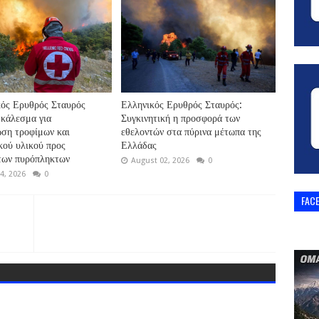
ός Ερυθρός Σταυρός
Ελληνικός Ερυθρός Σταυρός:
 κάλεσμα για
Συγκινητική η προσφορά των
ση τροφίμων και
εθελοντών στα πύρινα μέτωπα της
κού υλικού προς
Ελλάδας
των πυρόπληκτων
August 02, 2026
0
4, 2026
0
FAC