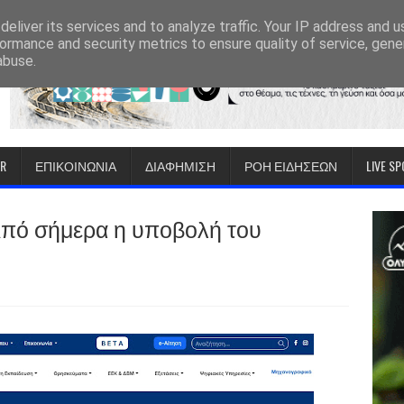
eliver its services and to analyze traffic. Your IP address and 
ormance and security metrics to ensure quality of service, gen
abuse.
IR
ΕΠΙΚΟΙΝΩΝΙΑ
ΔΙΑΦΗΜΙΣΗ
ΡΟΗ ΕΙΔΗΣΕΩΝ
LIVE S
Από σήμερα η υποβολή του