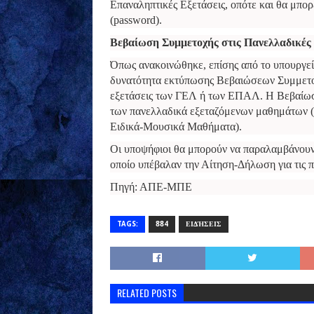
Επαναληπτικές Εξετάσεις, οπότε και θα μπ
(password).
Βεβαίωση Συμμετοχής στις Πανελλαδικές
Όπως ανακοινώθηκε, επίσης από το υπουργείο
δυνατότητα εκτύπωσης Βεβαιώσεων Συμμετοχή
εξετάσεις των ΓΕΛ ή των ΕΠΑΛ. Η Βεβαίωσ
των πανελλαδικά εξεταζόμενων μαθημάτων (Γ
Ειδικά-Μουσικά Μαθήματα).
Οι υποψήφιοι θα μπορούν να παραλαμβάνου
οποίο υπέβαλαν την Αίτηση-Δήλωση για τις π
Πηγή: ΑΠΕ-ΜΠΕ
TAGS:
884
ΕΙΔΉΣΕΙΣ
RELATED POSTS