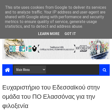
This site uses cookies from Google to deliver its services
and to analyze traffic. Your IP address and user-agent are
shared with Google along with performance and security
metrics to ensure quality of service, generate usage
statistics, and to detect and address abuse.
LEARN MORE
GOT IT
Ευχαριστήριο του Εδεσσαϊκού στην
ομάδα του ΠΟ Ελασσόνας για την
φιλοξενία