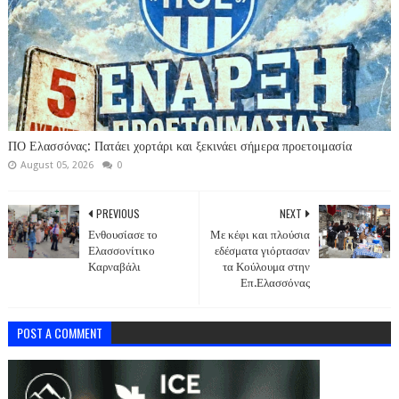
ΠΟ Ελασσόνας: Πατάει χορτάρι και ξεκινάει σήμερα προετοιμασία
August 05, 2026
0
PREVIOUS
NEXT
Ενθουσίασε το
Με κέφι και πλούσια
Ελασσονίτικο
εδέσματα γιόρτασαν
Καρναβάλι
τα Κούλουμα στην
Επ.Ελασσόνας
POST A COMMENT