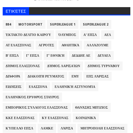
ΕΤΙΚΈΤΕΣ
884
MOTORSPORT
SUPERLEAGUE 1
SUPERLEAGUE 2
ΈΚΤΑΚΤΟ ΔΕΛΤΊΟ ΚΑΙΡΟΎ
ΌΛΥΜΠΟΣ
Α' ΕΠΣΛ
ΑΕΛ
ΑΤ ΕΛΑΣΣΌΝΑΣ
ΑΓΡΌΤΕΣ
ΑΘΛΗΤΙΚΆ
ΑΛΛΆΖΟΥΜΕ
Β' ΕΠΣΛ
Γ' ΕΠΣΛ
Γ' ΕΘΝΙΚΉ
ΔΕΔΔΗΕ ΑΕ
ΔΕΥΑΕΛ
ΔΉΜΟΣ ΕΛΑΣΣΌΝΑΣ
ΔΉΜΟΣ ΛΑΡΙΣΑΊΩΝ
ΔΉΜΟΣ ΤΥΡΝΆΒΟΥ
ΔΙΆΦΟΡΑ
ΔΙΑΚΟΠΉ ΡΕΎΜΑΤΟΣ
ΕΜΥ
ΕΠΣ ΛΆΡΙΣΑΣ
ΕΙΔΉΣΕΙΣ
ΕΛΑΣΣΌΝΑ
ΕΛΛΗΝΙΚΉ ΑΣΤΥΝΟΜΊΑ
ΕΛΛΗΝΙΚΌΣ ΕΡΥΘΡΌΣ ΣΤΑΥΡΌΣ
ΕΜΠΟΡΙΚΌΣ ΣΎΛΛΟΓΟΣ ΕΛΑΣΣΌΝΑΣ
ΘΑΝΆΣΗΣ ΜΠΊΖΙΟΣ
ΚΚΕ ΕΛΑΣΣΌΝΑΣ
ΚΥ ΕΛΑΣΣΌΝΑΣ
ΚΟΙΝΩΝΙΚΆ
ΚΎΠΕΛΛΟ ΕΠΣΛ
ΛΑΜΚΕ
ΛΆΡΙΣΑ
ΜΗΤΡΌΠΟΛΗ ΕΛΑΣΣΌΝΑΣ