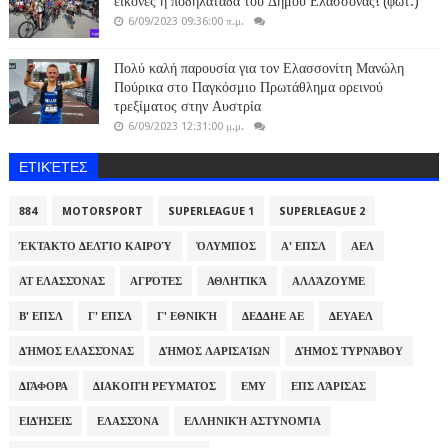
εικόνες η ποδηλατάδα του Δήμου Ελασσόνας! (φωτ.)
6/09/2023 09:36:00 π.μ.
Πολύ καλή παρουσία για τον Ελασσονίτη Μανώλη
Πούρικα στο Παγκόσμιο Πρωτάθλημα ορεινού
τρεξίματος στην Αυστρία
6/09/2023 12:31:00 μ.μ.
ΕΤΙΚΈΤΕΣ
884
MOTORSPORT
SUPERLEAGUE 1
SUPERLEAGUE 2
ΈΚΤΑΚΤΟ ΔΕΛΤΊΟ ΚΑΙΡΟΎ
ΌΛΥΜΠΟΣ
Α' ΕΠΣΛ
ΑΕΛ
ΑΤ ΕΛΑΣΣΌΝΑΣ
ΑΓΡΌΤΕΣ
ΑΘΛΗΤΙΚΆ
ΑΛΛΆΖΟΥΜΕ
Β' ΕΠΣΛ
Γ' ΕΠΣΛ
Γ' ΕΘΝΙΚΉ
ΔΕΔΔΗΕ ΑΕ
ΔΕΥΑΕΛ
ΔΉΜΟΣ ΕΛΑΣΣΌΝΑΣ
ΔΉΜΟΣ ΛΑΡΙΣΑΊΩΝ
ΔΉΜΟΣ ΤΥΡΝΆΒΟΥ
ΔΙΆΦΟΡΑ
ΔΙΑΚΟΠΉ ΡΕΎΜΑΤΟΣ
ΕΜΥ
ΕΠΣ ΛΆΡΙΣΑΣ
ΕΙΔΉΣΕΙΣ
ΕΛΑΣΣΌΝΑ
ΕΛΛΗΝΙΚΉ ΑΣΤΥΝΟΜΊΑ