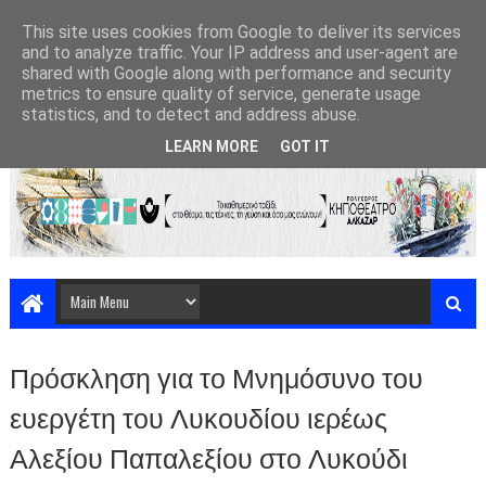
This site uses cookies from Google to deliver its services
and to analyze traffic. Your IP address and user-agent are
shared with Google along with performance and security
metrics to ensure quality of service, generate usage
statistics, and to detect and address abuse.
LEARN MORE
GOT IT
Πρόσκληση για το Μνημόσυνο του
ευεργέτη του Λυκουδίου ιερέως
Αλεξίου Παπαλεξίου στο Λυκούδι