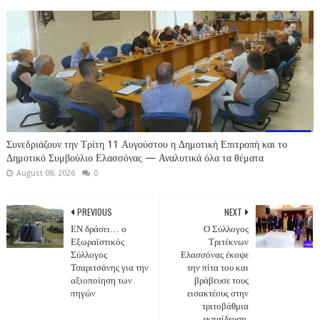
Συνεδριάζουν την Τρίτη 11 Αυγούστου η Δημοτική Επιτροπή και το
Δημοτικό Συμβούλιο Ελασσόνας — Αναλυτικά όλα τα θέματα
August 08, 2026
0
PREVIOUS
NEXT
ΕΝ δράσει… ο
Ο Σύλλογος
Εξωραϊστικός
Τριτέκνων
Σύλλογος
Ελασσόνας έκοψε
Τσαριτσάνης για την
την πίτα του και
αξιοποίηση των
βράβευσε τους
πηγών
εισακτέους στην
τριτοβάθμια
εκπαίδευση.