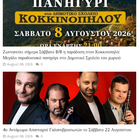
Ζωντανεύει σήμερα Σάββατο 8/8 η παράδοση στον Κοκκινοπηλό:
Μεγάλο παραδοσιακό πανηγύρι στο Δημοτικό Σχολείο του χωριού
August 08, 2026
0
4ο Αντάμωμα Απανταχού Γαλανοβρυσιωτών το Σάββατο 22 Αυγούστου
August 08, 2026
0