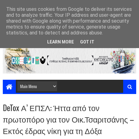
This site uses cookies from Google to deliver its services
and to analyze traffic. Your IP address and user-agent are
shared with Google along with performance and security
metrics to ensure quality of service, generate usage
statistics, and to detect and address abuse.
LEARN MORE
GOT IT
DeTox Α’ ΕΠΣΛ: Ήττα από τον
πρωτοπόρο για τον Οικ.Τσαριτσάνης –
Εκτός έδρας νίκη για τη Δόξα