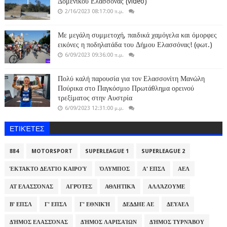
Δομένικου Ελασσόνας (video)
2/16/2023 08:17:00 π.μ.
Με μεγάλη συμμετοχή, παιδικά χαμόγελα και όμορφες
εικόνες η ποδηλατάδα του Δήμου Ελασσόνας! (φωτ.)
6/09/2023 09:36:00 π.μ.
Πολύ καλή παρουσία για τον Ελασσονίτη Μανώλη
Πούρικα στο Παγκόσμιο Πρωτάθλημα ορεινού
τρεξίματος στην Αυστρία
6/09/2023 12:31:00 μ.μ.
ΕΤΙΚΈΤΕΣ
884
MOTORSPORT
SUPERLEAGUE 1
SUPERLEAGUE 2
ΈΚΤΑΚΤΟ ΔΕΛΤΊΟ ΚΑΙΡΟΎ
ΌΛΥΜΠΟΣ
Α' ΕΠΣΛ
ΑΕΛ
ΑΤ ΕΛΑΣΣΌΝΑΣ
ΑΓΡΌΤΕΣ
ΑΘΛΗΤΙΚΆ
ΑΛΛΆΖΟΥΜΕ
Β' ΕΠΣΛ
Γ' ΕΠΣΛ
Γ' ΕΘΝΙΚΉ
ΔΕΔΔΗΕ ΑΕ
ΔΕΥΑΕΛ
ΔΉΜΟΣ ΕΛΑΣΣΌΝΑΣ
ΔΉΜΟΣ ΛΑΡΙΣΑΊΩΝ
ΔΉΜΟΣ ΤΥΡΝΆΒΟΥ