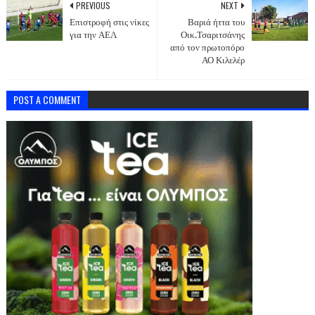
PREVIOUS
NEXT
Επιστροφή στις νίκες
Βαριά ήττα του
για την ΑΕΛ
Οικ.Τσαριτσάνης
από τον πρωτοπόρο
ΑΟ Κιλελέρ
POST A COMMENT