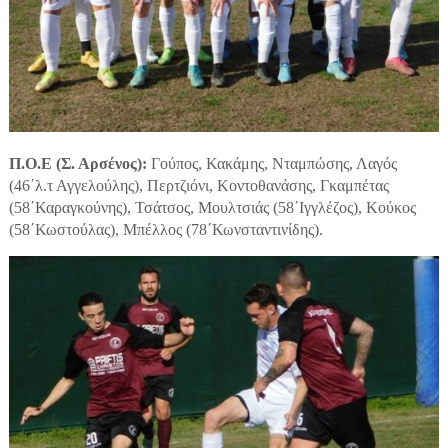
Π.Ο.Ε (Σ. Αρσένος):
Γούπος, Κακάμης, Νταμπώσης, Λαγός
(46΄λ.τ Αγγελούλης), Περτζιόνι, Κοντοθανάσης, Γκαμπέτας
(58΄Καραγκούνης), Τσάτσος, Μουλτσιάς (58΄Ιγγλέζος), Κούκος
(58΄Κωστούλας), Μπέλλος (78΄Κωνσταντινίδης).