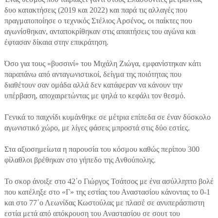
δυο κατακτήσεις (2019 και 2022) και παρά τις αλλαγές που
πραγματοποίησε ο τεχνικός Στέλιος Αρσένος, οι παίκτες που
αγωνίσθηκαν, ανταποκρίθηκαν στις απαιτήσεις του αγώνα και
έφτασαν δίκαια στην επικράτηση.
Όσο για τους «βυσσινί» του Μιχάλη Ζιώγα, εμφανίστηκαν κάτι
παραπάνω από ανταγωνιστικοί, δείγμα της ποιότητας που
διαθέτουν σαν ομάδα αλλά δεν κατάφεραν να κάνουν την
υπέρβαση, αποχαιρετώντας με ψηλά το κεφάλι τον θεσμό.
Γενικά το παιχνίδι κυμάνθηκε σε μέτρια επίπεδα σε έναν δύσκολο
αγωνιστικό χώρο, με λίγες φάσεις μπροστά στις δύο εστίες.
Στα αξιοσημείωτα η παρουσία του κόσμου καθώς περίπου 300
φίλαθλοι βρέθηκαν στο γήπεδο της Ανθούπολης.
Το σκορ άνοιξε στο 42΄ο Γιώργος Τσάτσος με ένα ασύλληπτο βολέ
που κατέληξε στο «Γ» της εστίας του Αναστασίου κάνοντας το 0-1
και στο 77΄ο Λεωνίδας Κωστούλας με πλασέ σε ανυπεράσπιστη
εστία μετά από απόκρουση του Αναστασίου σε σουτ του