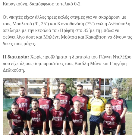
Καραγκούνη, διαμόρφωσε το τελικό 0-2.
Οι νικητές είχαν άλλες τρεις καλές στιγμές για να σκοράρουν με
τους Μουλτσιά (9΄, 25΄) και Κοντοθανάση (75΄) ενώ η Ανθούπολη
απείλησε με την κεφαλιά του Πρίφτη στο 35΄με τη μπάλα να
φεύγει λίγο άουτ και Μπλέντι Μούτσα και Κακαβίτση να δίνουν τις
δικές τους μάχες.
Η διαιτησία:
Χωρίς προβλήματα η διαιτησία του Γιάννη Ντελέζου
που είχε άξιους συμπαραστάτες τους Βασίλη Μάνο και Γρηγόρη
Δεδικούση.