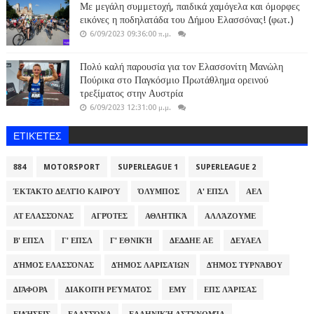
Με μεγάλη συμμετοχή, παιδικά χαμόγελα και όμορφες
εικόνες η ποδηλατάδα του Δήμου Ελασσόνας! (φωτ.)
6/09/2023 09:36:00 π.μ.
Πολύ καλή παρουσία για τον Ελασσονίτη Μανώλη
Πούρικα στο Παγκόσμιο Πρωτάθλημα ορεινού
τρεξίματος στην Αυστρία
6/09/2023 12:31:00 μ.μ.
ΕΤΙΚΈΤΕΣ
884
MOTORSPORT
SUPERLEAGUE 1
SUPERLEAGUE 2
ΈΚΤΑΚΤΟ ΔΕΛΤΊΟ ΚΑΙΡΟΎ
ΌΛΥΜΠΟΣ
Α' ΕΠΣΛ
ΑΕΛ
ΑΤ ΕΛΑΣΣΌΝΑΣ
ΑΓΡΌΤΕΣ
ΑΘΛΗΤΙΚΆ
ΑΛΛΆΖΟΥΜΕ
Β' ΕΠΣΛ
Γ' ΕΠΣΛ
Γ' ΕΘΝΙΚΉ
ΔΕΔΔΗΕ ΑΕ
ΔΕΥΑΕΛ
ΔΉΜΟΣ ΕΛΑΣΣΌΝΑΣ
ΔΉΜΟΣ ΛΑΡΙΣΑΊΩΝ
ΔΉΜΟΣ ΤΥΡΝΆΒΟΥ
ΔΙΆΦΟΡΑ
ΔΙΑΚΟΠΉ ΡΕΎΜΑΤΟΣ
ΕΜΥ
ΕΠΣ ΛΆΡΙΣΑΣ