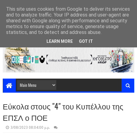
This site uses cookies from Google to deliver its services
and to analyze traffic. Your IP address and user-agent are
shared with Google along with performance and security
metrics to ensure quality of service, generate usage
statistics, and to detect and address abuse.
LEARN MORE
GOT IT
Εύκολα στους "4" του Κυπέλλου της
ΕΠΣΛ ο ΠΟΕ
3/08/2023 08:04:00 μ.μ.