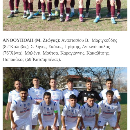
ΑΝΘΟΥΠΟΛΗ (Μ. Ζιώγας):
Αναστασίου Β., Μαριγκούδης
(82΄Κολοβός), Σελήνης, Σκάκος, Πρίφτης, Αντωνόπουλος
(76΄Χίντα), Μπλέντι, Μούτσα, Καραγιάννης, Κακαβίτσης,
Παπαδάκος (69΄Κατσαμπέλας).