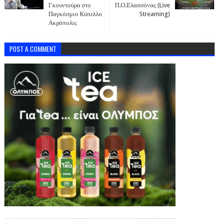
Γκουντούρα στο
Π.Ο.Ελασσόνας (Live
Παγκόσμιο Κύπελλο
Streaming)
Ακρόπολις
POST A COMMENT