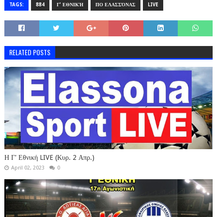
TAGS:
884
Γ' ΕΘΝΙΚΉ
ΠΟ ΕΛΑΣΣΌΝΑΣ
LIVE
RELATED POSTS
Η Γ' Εθνική LIVE (Κυρ. 2 Απρ.)
April 02, 2023
0