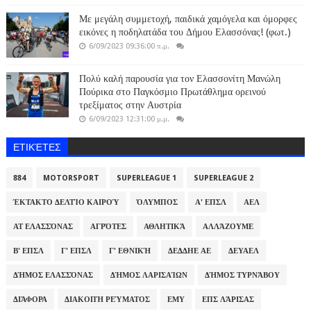
Με μεγάλη συμμετοχή, παιδικά χαμόγελα και όμορφες
εικόνες η ποδηλατάδα του Δήμου Ελασσόνας! (φωτ.)
6/09/2023 09:36:00 π.μ.
Πολύ καλή παρουσία για τον Ελασσονίτη Μανώλη
Πούρικα στο Παγκόσμιο Πρωτάθλημα ορεινού
τρεξίματος στην Αυστρία
6/09/2023 12:31:00 μ.μ.
ΕΤΙΚΈΤΕΣ
884
MOTORSPORT
SUPERLEAGUE 1
SUPERLEAGUE 2
ΈΚΤΑΚΤΟ ΔΕΛΤΊΟ ΚΑΙΡΟΎ
ΌΛΥΜΠΟΣ
Α' ΕΠΣΛ
ΑΕΛ
ΑΤ ΕΛΑΣΣΌΝΑΣ
ΑΓΡΌΤΕΣ
ΑΘΛΗΤΙΚΆ
ΑΛΛΆΖΟΥΜΕ
Β' ΕΠΣΛ
Γ' ΕΠΣΛ
Γ' ΕΘΝΙΚΉ
ΔΕΔΔΗΕ ΑΕ
ΔΕΥΑΕΛ
ΔΉΜΟΣ ΕΛΑΣΣΌΝΑΣ
ΔΉΜΟΣ ΛΑΡΙΣΑΊΩΝ
ΔΉΜΟΣ ΤΥΡΝΆΒΟΥ
ΔΙΆΦΟΡΑ
ΔΙΑΚΟΠΉ ΡΕΎΜΑΤΟΣ
ΕΜΥ
ΕΠΣ ΛΆΡΙΣΑΣ