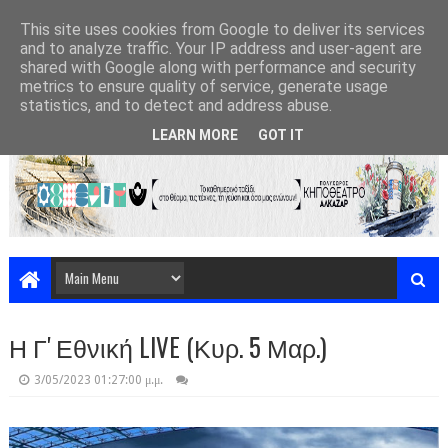
This site uses cookies from Google to deliver its services
and to analyze traffic. Your IP address and user-agent are
shared with Google along with performance and security
metrics to ensure quality of service, generate usage
statistics, and to detect and address abuse.
LEARN MORE
GOT IT
Η Γ' Εθνική LIVE (Κυρ. 5 Μαρ.)
3/05/2023 01:27:00 μ.μ.