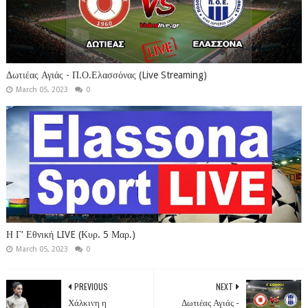
Δωτιέας Αγιάς - Π.Ο.Ελασσόνας (Live Streaming)
March 05, 2023
0
Η Γ' Εθνική LIVE (Κυρ. 5 Μαρ.)
March 05, 2023
0
PREVIOUS
NEXT
Χάλκινη η
Δωτιέας Αγιάς -