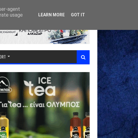
user-agent
erate usage
LEARN MORE
GOT IT
PORT