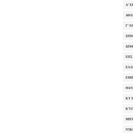
Α' 
ΑΘΛ
Γ' 
ΔΉΜ
ΔΙΆ
ΕΠΣ
ΕΛΛ
ΕΜΠ
ΘΑΝ
ΚΥ 
ΚΎΠ
ΜΗΤ
ΝΊΚ