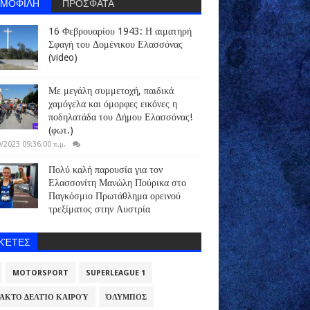
ΗΜΟΦΙΛΗ
ΠΡΟΣΦΑΤΑ
16 Φεβρουαρίου 1943: Η αιματηρή
Σφαγή του Δομένικου Ελασσόνας
(video)
Με μεγάλη συμμετοχή, παιδικά
χαμόγελα και όμορφες εικόνες η
ποδηλατάδα του Δήμου Ελασσόνας!
(φωτ.)
/2023 09:36:00 π.μ.
Πολύ καλή παρουσία για τον
Ελασσονίτη Μανώλη Πούρικα στο
Παγκόσμιο Πρωτάθλημα ορεινού
τρεξίματος στην Αυστρία
ΙΚΈΤΕΣ
MOTORSPORT
SUPERLEAGUE 1
ΑΚΤΟ ΔΕΛΤΊΟ ΚΑΙΡΟΎ
ΌΛΥΜΠΟΣ