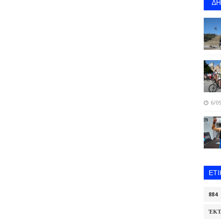
Δ
6/09
ΕΤ
884
ΈΚΤ