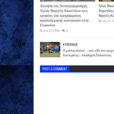
Αυτοψία του Αντιπεριφερειάρχη
Νέος Βουλ
Υγείας Βαγγέλη Αποστόλου στις
Καριπίδης
εργασίες του προγράμματος
Βασίλη Κ
καταπολέμησης κουνουπιών στην
July 17, 
Ελασσόνα
July 27, 2026
0
PREVIOUS
Η μπίλια έκατσε… στο «Χ» στο παιχν
Ιπποκράτης - Ακαδημία Ελασσόνας
POST A COMMENT