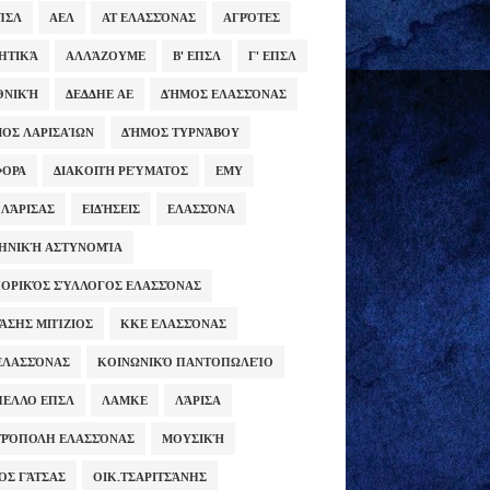
ΕΠΣΛ
ΑΕΛ
ΑΤ ΕΛΑΣΣΌΝΑΣ
ΑΓΡΌΤΕΣ
ΗΤΙΚΆ
ΑΛΛΆΖΟΥΜΕ
Β' ΕΠΣΛ
Γ' ΕΠΣΛ
ΕΘΝΙΚΉ
ΔΕΔΔΗΕ ΑΕ
ΔΉΜΟΣ ΕΛΑΣΣΌΝΑΣ
ΟΣ ΛΑΡΙΣΑΊΩΝ
ΔΉΜΟΣ ΤΥΡΝΆΒΟΥ
ΦΟΡΑ
ΔΙΑΚΟΠΉ ΡΕΎΜΑΤΟΣ
ΕΜΥ
 ΛΆΡΙΣΑΣ
ΕΙΔΉΣΕΙΣ
ΕΛΑΣΣΌΝΑ
ΗΝΙΚΉ ΑΣΤΥΝΟΜΊΑ
ΟΡΙΚΌΣ ΣΎΛΛΟΓΟΣ ΕΛΑΣΣΌΝΑΣ
ΆΣΗΣ ΜΠΊΖΙΟΣ
ΚΚΕ ΕΛΑΣΣΌΝΑΣ
ΕΛΑΣΣΌΝΑΣ
ΚΟΙΝΩΝΙΚΌ ΠΑΝΤΟΠΩΛΕΊΟ
ΕΛΛΟ ΕΠΣΛ
ΛΑΜΚΕ
ΛΆΡΙΣΑ
ΡΌΠΟΛΗ ΕΛΑΣΣΌΝΑΣ
ΜΟΥΣΙΚΉ
ΟΣ ΓΆΤΣΑΣ
ΟΙΚ.ΤΣΑΡΙΤΣΆΝΗΣ