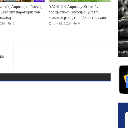
ευτής Λάρισας ο Γιάννης
ΔΑΟΚ ΠΕ Λάρισας: Ξεκινούν οι
 μετά την παραίτηση του
δολωματικοί ψεκασμοί για την
όκκαλη
καταπολέμηση του δάκου της ελιάς
2026
0
July 14, 2026
0
ίδι