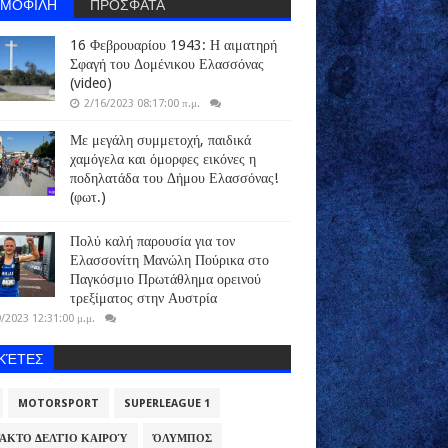
ΗΜΟΦΙΛΗ
ΠΡΟΣΦΑΤΑ
16 Φεβρουαρίου 1943: Η αιματηρή
Σφαγή του Δομένικου Ελασσόνας
(video)
2/16/2023 08:17:00 π.μ.
Με μεγάλη συμμετοχή, παιδικά
χαμόγελα και όμορφες εικόνες η
ποδηλατάδα του Δήμου Ελασσόνας!
(φωτ.)
Πολύ καλή παρουσία για τον
Ελασσονίτη Μανώλη Πούρικα στο
Παγκόσμιο Πρωτάθλημα ορεινού
τρεξίματος στην Αυστρία
/2023 12:31:00 μ.μ.
ΙΚΈΤΕΣ
MOTORSPORT
SUPERLEAGUE 1
ΑΚΤΟ ΔΕΛΤΊΟ ΚΑΙΡΟΎ
ΌΛΥΜΠΟΣ