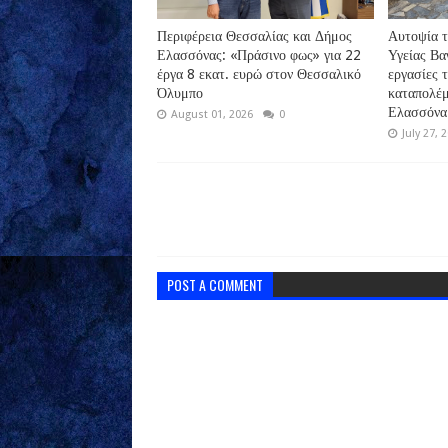
Περιφέρεια Θεσσαλίας και Δήμος
Αυτοψία τ
Ελασσόνας: «Πράσινο φως» για 22
Υγείας Βα
έργα 8 εκατ. ευρώ στον Θεσσαλικό
εργασίες 
Όλυμπο
καταπολέμ
Ελασσόνα
August 01, 2026
0
July 27, 
POST A COMMENT