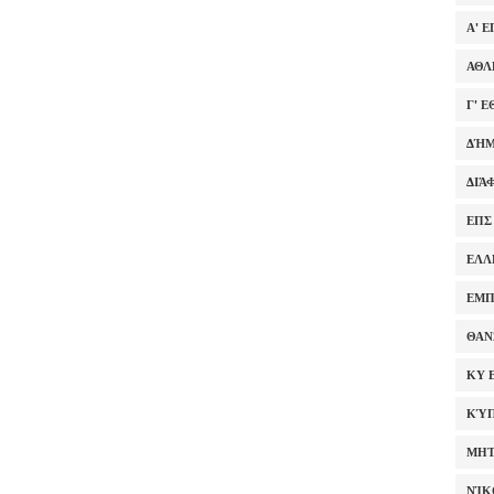
Α' 
ΑΘΛ
Γ' 
ΔΉΜ
ΔΙΆ
ΕΠΣ
ΕΛΛ
ΕΜΠ
ΘΑΝ
ΚΥ 
ΚΎΠ
ΜΗΤ
ΝΊΚ