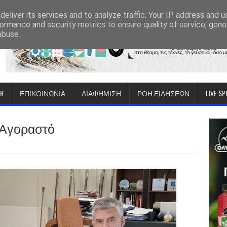
eliver its services and to analyze traffic. Your IP address and 
ormance and security metrics to ensure quality of service, gen
abuse.
IR
ΕΠΙΚΟΙΝΩΝΙΑ
ΔΙΑΦΗΜΙΣΗ
ΡΟΗ ΕΙΔΗΣΕΩΝ
LIVE S
 Αγοραστό