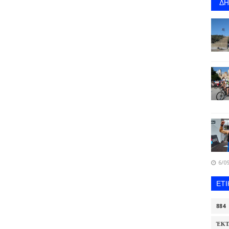
Δ
6/09
ΕΤ
884
ΈΚΤ