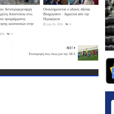
ου Αντιπεριφερειάρχη
Ολοκληρώνεται ο οδικός άξονας
γγέλη Αποστόλου στις
Βλαχογιάννι - Αγριελιά από την
του προγράμματος
Περιφέρεια
ησης κουνουπιών στην
July 26, 2026
0
2026
0
NEXT
Επιστροφή στις νίκες για την ΑΕΛ