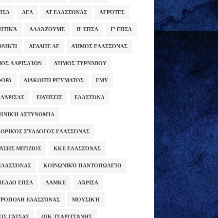
ΕΠΣΛ
ΑΕΛ
ΑΤ ΕΛΑΣΣΌΝΑΣ
ΑΓΡΌΤΕΣ
ΗΤΙΚΆ
ΑΛΛΆΖΟΥΜΕ
Β' ΕΠΣΛ
Γ' ΕΠΣΛ
ΕΘΝΙΚΉ
ΔΕΔΔΗΕ ΑΕ
ΔΉΜΟΣ ΕΛΑΣΣΌΝΑΣ
ΟΣ ΛΑΡΙΣΑΊΩΝ
ΔΉΜΟΣ ΤΥΡΝΆΒΟΥ
ΦΟΡΑ
ΔΙΑΚΟΠΉ ΡΕΎΜΑΤΟΣ
ΕΜΥ
 ΛΆΡΙΣΑΣ
ΕΙΔΉΣΕΙΣ
ΕΛΑΣΣΌΝΑ
ΗΝΙΚΉ ΑΣΤΥΝΟΜΊΑ
ΟΡΙΚΌΣ ΣΎΛΛΟΓΟΣ ΕΛΑΣΣΌΝΑΣ
ΆΣΗΣ ΜΠΊΖΙΟΣ
ΚΚΕ ΕΛΑΣΣΌΝΑΣ
ΕΛΑΣΣΌΝΑΣ
ΚΟΙΝΩΝΙΚΌ ΠΑΝΤΟΠΩΛΕΊΟ
ΕΛΛΟ ΕΠΣΛ
ΛΑΜΚΕ
ΛΆΡΙΣΑ
ΡΌΠΟΛΗ ΕΛΑΣΣΌΝΑΣ
ΜΟΥΣΙΚΉ
ΟΣ ΓΆΤΣΑΣ
ΟΙΚ.ΤΣΑΡΙΤΣΆΝΗΣ