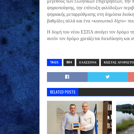
μεγέθους των ελληνικών επιχειρήσεων, την π
ψηφιοποίησης, την επίτευξη φιλόδοξων περι
ψηφιακής μεταρρύθμισης στη δημόσια διοίκησ
βαθμίδες αλλά και ένα «κοινωνικό δίχτυ» πο
Η δομή του νέου ΕΣΠΑ ανοίγει τον δρόμο της
αυτόν τον δρόμο χρειάζεται διεκδίκηση και 
TAGS:
884
ΕΛΑΣΣΌΝΑ
ΚΏΣΤΑΣ ΑΓΟΡΑΣΤ
RELATED POSTS