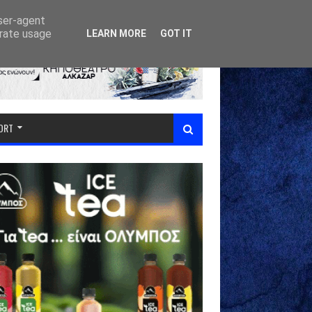
user-agent
erate usage
LEARN MORE
GOT IT
PORT