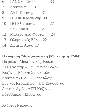
6
ΓΑΣ Σβορώνου
33
7
Καστοριά
31
8
ΑΕΠ Κοζάνης
31
9
ΠΑΟΚ Κρηστώνης
30
10
ΠΟ Ελασσόνας
27
11
Εδεσσαϊκός
27
12
Μακεδονικός Φούφα
24
13
Ολυμπιακός Βόλου
22
14
Δωτιέας Αγιάς
17
Η επόμενη 24η αγωνιστική (Μ.Τετάρτη 12/04):
Πιερικός - Μακεδονικός Φούφα
ΑΟ Χανιώτης - Ολυμπιακός Βόλου
Κοζάνη - Θύελλα Σαρακηνών
Καστοριά - ΠΑΟΚ Κρηστώνης
Εθνικός Κεραμιδίου – ΠΟ Ελασσόνας
Δωτιέας Αγιάς - ΑΕΠ Κοζάνης
Εδεσσαϊκός - Σβορώνος
Ανδρέας Νικούλης