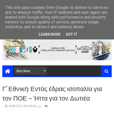
This site uses cookies from Google to deliver its services
and to analyze traffic. Your IP address and user-agent are
shared with Google along with performance and security
metrics to ensure quality of service, generate usage
statistics, and to detect and address abuse.
LEARN MORE
GOT IT
Γ’ Εθνική: Εντός έδρας ισοπαλία για
τον ΠΟΕ – Ήττα για τον Δωτιέα
4/08/2023 06:38:00 μ.μ.