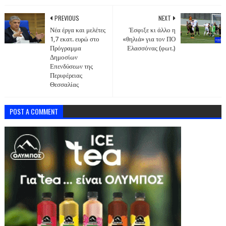
PREVIOUS
NEXT
Νέα έργα και μελέτες
Έσφιξε κι άλλο η
1,7 εκατ. ευρώ στο
«θηλιά» για τον ΠΟ
Πρόγραμμα
Ελασσόνας (φωτ.)
Δημοσίων
Επενδύσεων της
Περιφέρειας
Θεσσαλίας
POST A COMMENT