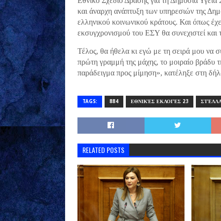
Εθνικό Σχέδιο Δράσης για τη Δημόσια Υγεία
και άναρχη ανάπτυξη των υπηρεσιών της Δημό
ελληνικού κοινωνικού κράτους. Και όπως έχ
εκσυγχρονισμού του ΕΣΥ θα συνεχιστεί και τ
Τέλος, θα ήθελα κι εγώ με τη σειρά μου να
πρώτη γραμμή της μάχης, το μοιραίο βράδυ τ
παράδειγμα προς μίμηση», κατέληξε στη δήλ
TAGS:
884
ΕΘΝΙΚΈΣ ΕΚΛΟΓΈΣ 23
ΣΤΈΛΛΑ
RELATED POSTS