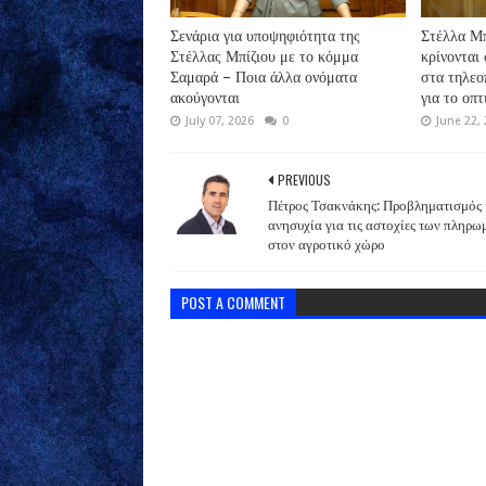
Σενάρια για υποψηφιότητα της
Στέλλα Μπ
Στέλλας Μπίζιου με το κόμμα
κρίνονται 
Σαμαρά – Ποια άλλα ονόματα
στα τηλεο
ακούγονται
για το οπ
July 07, 2026
0
June 22,
PREVIOUS
Πέτρος Τσακνάκης: Προβληματισμός 
ανησυχία για τις αστοχίες των πληρ
στον αγροτικό χώρο
POST A COMMENT