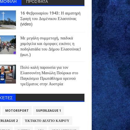
ΗΜΟΦΙΛΗ
ΠΡΟΣΦΑΤΑ
16 Φεβρουαρίου 1943: Η αιματηρή
Σφαγή του Δομένικου Ελασσόνας
(video)
Με μεγάλη συμμετοχή, παιδικά
χαμόγελα και όμορφες εικόνες η
ποδηλατάδα του Δήμου Ελασσόνας!
(φωτ.)
Πολύ καλή παρουσία για τον
Ελασσονίτη Μανώλη Πούρικα στο
Παγκόσμιο Πρωτάθλημα ορεινού
τρεξίματος στην Αυστρία
ΙΚΈΤΕΣ
MOTORSPORT
SUPERLEAGUE 1
ERLEAGUE 2
ΈΚΤΑΚΤΟ ΔΕΛΤΊΟ ΚΑΙΡΟΎ