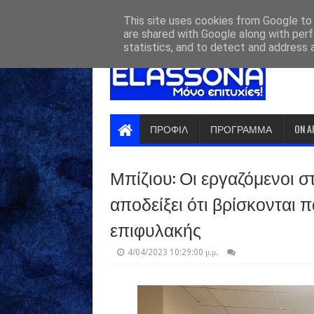
HOME
ABOUT
CONTACT US
This site uses cookies from Google to d
are shared with Google along with perf
statistics, and to detect and address 
ΠΡΟΦΙΛ
ΠΡΟΓΡΑΜΜΑ
ON A
Μπίζιου: Οι εργαζόμενοι σ
αποδείξει ότι βρίσκονται
επιφυλακής
4/04/2023 10:29:00 μ.μ.