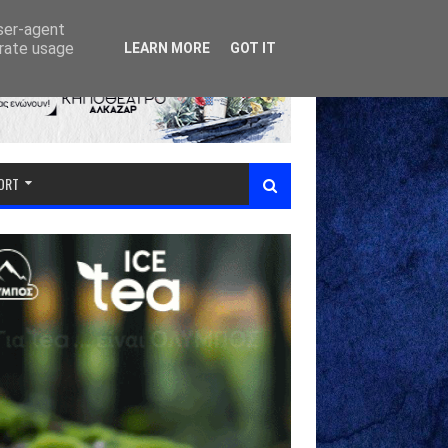
user-agent
erate usage
LEARN MORE
GOT IT
PORT