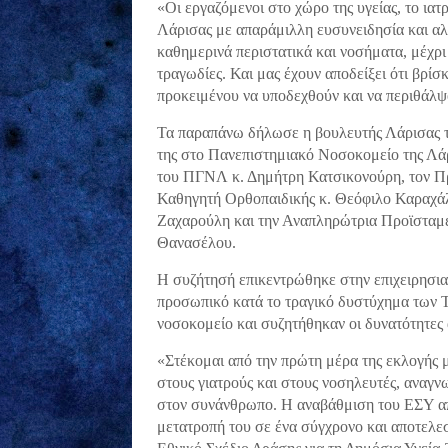
«Οι εργαζόμενοι στο χώρο της υγείας, το ια
Λάρισας με απαράμιλλη ευσυνειδησία και α
καθημερινά περιστατικά και νοσήματα, μέχρι 
τραγωδίες. Και μας έχουν αποδείξει ότι βρί
προκειμένου να υποδεχθούν και να περιθάλψο
Τα παραπάνω δήλωσε η βουλευτής Λάρισας τη
της στο Πανεπιστημιακό Νοσοκομείο της Λάρ
του ΠΓΝΛ κ. Δημήτρη Κατσικονούρη, τον Πρ
Καθηγητή Ορθοπαιδικής κ. Θεόφιλο Καραχάλ
Ζαχαρούλη και την Αναπληρώτρια Προϊσταμ
Θανασέλου.
Η συζήτησή επικεντρώθηκε στην επιχειρησιακ
προσωπικό κατά το τραγικό δυστύχημα των Τ
νοσοκομείο και συζητήθηκαν οι δυνατότητες
«Στέκομαι από την πρώτη μέρα της εκλογής 
στους γιατρούς και στους νοσηλευτές, αναγν
στον συνάνθρωπο. Η αναβάθμιση του ΕΣΥ απ
μετατροπή του σε ένα σύγχρονο και αποτελε