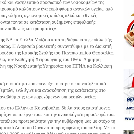
τρικό και νοσηλευτικό προσωπικό των νοσοκομείων της
λτρουισμό καλύπτουν ένα ευρύ φάσμα αναγκών υγείας, από
παγκόσμιες υγειονομικές κρίσεις αλλά και εθνικές
σκονται πάντα σε κατάσταση αυξημένης επιφυλακής,
υν ασθενείς και τραυματίες».
ς ΝΔ κα Στέλλα Μπίζιου κατά τη διάρκεια της επίσκεψής
ισας. Η Λαρισαία βουλευτής συναντήθηκε με το Διοικητή
όεδρο της Ιατρικής Σχολής του Πανεπιστημίου Θεσσαλίας
ιο, τον Καθηγητή Χειρουργικής του ΠΘ κ. Δημήτρη
ένη της Νοσηλευτικής Υπηρεσίας του ΠΓΝΛ κα Καλλιόπη
ή ετοιμότητα που επέδειξε το ιατρικό και νοσηλευτικό
εμπών, ενώ έγινε και ανασκόπηση της κατάστασης στο
 αναβάθμισης των παρεχόμενων υπηρεσιών υγείας.
μου στο Ελληνικό Κοινοβούλιο, δίπλα στους επιστήμονες,
ωρίζοντας το έργο τους και την ανυπολόγιστη προσφορά τους
οτέλεσε προτεραιότητα για την κυβέρνησή μας με στόχο τη
σματικό Δημόσιο Οργανισμό προς όφελος του πολίτη. Με το