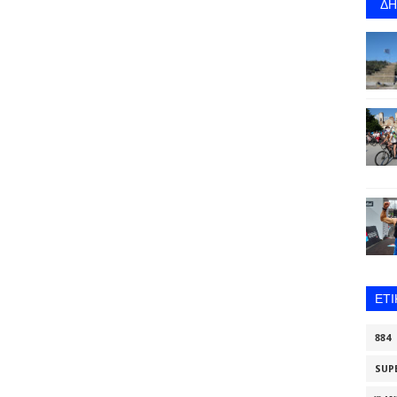
Δ
ΕΤ
884
SUP