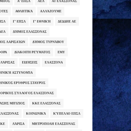
ΥΜΠΟΣ
Α' ΕΠΣΛ
ΑΕΛ
ΑΤ ΕΛΑΣΣΌΝΑΣ
ΌΤΕΣ
ΑΘΛΗΤΙΚΆ
ΑΛΛΆΖΟΥΜΕ
ΕΠΣΛ
Γ' ΕΠΣΛ
Γ' ΕΘΝΙΚΉ
ΔΕΔΔΗΕ ΑΕ
ΑΕΛ
ΔΉΜΟΣ ΕΛΑΣΣΌΝΑΣ
ΟΣ ΛΑΡΙΣΑΊΩΝ
ΔΉΜΟΣ ΤΥΡΝΆΒΟΥ
ΦΟΡΑ
ΔΙΑΚΟΠΉ ΡΕΎΜΑΤΟΣ
ΕΜΥ
 ΛΆΡΙΣΑΣ
ΕΙΔΉΣΕΙΣ
ΕΛΑΣΣΌΝΑ
ΗΝΙΚΉ ΑΣΤΥΝΟΜΊΑ
ΗΝΙΚΌΣ ΕΡΥΘΡΌΣ ΣΤΑΥΡΌΣ
ΟΡΙΚΌΣ ΣΎΛΛΟΓΟΣ ΕΛΑΣΣΌΝΑΣ
ΆΣΗΣ ΜΠΊΖΙΟΣ
ΚΚΕ ΕΛΑΣΣΌΝΑΣ
ΕΛΑΣΣΌΝΑΣ
ΚΟΙΝΩΝΙΚΆ
ΚΎΠΕΛΛΟ ΕΠΣΛ
ΜΚΕ
ΛΆΡΙΣΑ
ΜΗΤΡΌΠΟΛΗ ΕΛΑΣΣΌΝΑΣ