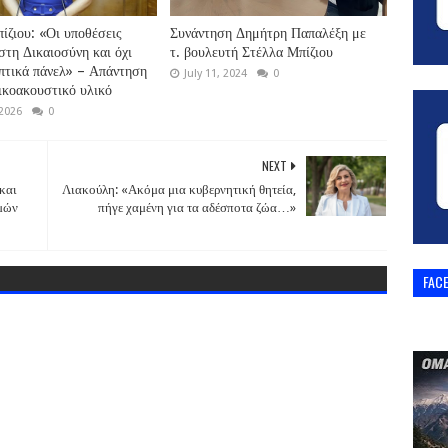
ίζιου: «Οι υποθέσεις
Συνάντηση Δημήτρη Παπαλέξη με
στη Δικαιοσύνη και όχι
τ. βουλευτή Στέλλα Μπίζιου
πτικά πάνελ» – Απάντηση
July 11, 2024
0
τικοακουστικό υλικό
 2026
0
NEXT
και
Λιακούλη: «Ακόμα μια κυβερνητική θητεία,
ωμών
πήγε χαμένη για τα αδέσποτα ζώα…»
FAC