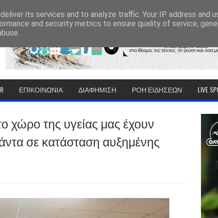
eliver its services and to analyze traffic. Your IP address and 
ormance and security metrics to ensure quality of service, gen
abuse.
IR
ΕΠΙΚΟΙΝΩΝΙΑ
ΔΙΑΦΗΜΙΣΗ
ΡΟΗ ΕΙΔΗΣΕΩΝ
LIVE S
το χώρο της υγείας μας έχουν
 πάντα σε κατάσταση αυξημένης