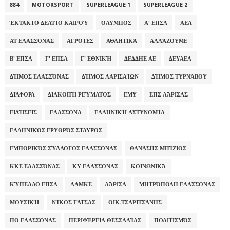
884
MOTORSPORT
SUPERLEAGUE 1
SUPERLEAGUE 2
ΈΚΤΑΚΤΟ ΔΕΛΤΊΟ ΚΑΙΡΟΎ
ΌΛΥΜΠΟΣ
Α' ΕΠΣΛ
ΑΕΛ
ΑΤ ΕΛΑΣΣΌΝΑΣ
ΑΓΡΌΤΕΣ
ΑΘΛΗΤΙΚΆ
ΑΛΛΆΖΟΥΜΕ
Β' ΕΠΣΛ
Γ' ΕΠΣΛ
Γ' ΕΘΝΙΚΉ
ΔΕΔΔΗΕ ΑΕ
ΔΕΥΑΕΛ
ΔΉΜΟΣ ΕΛΑΣΣΌΝΑΣ
ΔΉΜΟΣ ΛΑΡΙΣΑΊΩΝ
ΔΉΜΟΣ ΤΥΡΝΆΒΟΥ
ΔΙΆΦΟΡΑ
ΔΙΑΚΟΠΉ ΡΕΎΜΑΤΟΣ
ΕΜΥ
ΕΠΣ ΛΆΡΙΣΑΣ
ΕΙΔΉΣΕΙΣ
ΕΛΑΣΣΌΝΑ
ΕΛΛΗΝΙΚΉ ΑΣΤΥΝΟΜΊΑ
ΕΛΛΗΝΙΚΌΣ ΕΡΥΘΡΌΣ ΣΤΑΥΡΌΣ
ΕΜΠΟΡΙΚΌΣ ΣΎΛΛΟΓΟΣ ΕΛΑΣΣΌΝΑΣ
ΘΑΝΆΣΗΣ ΜΠΊΖΙΟΣ
ΚΚΕ ΕΛΑΣΣΌΝΑΣ
ΚΥ ΕΛΑΣΣΌΝΑΣ
ΚΟΙΝΩΝΙΚΆ
ΚΎΠΕΛΛΟ ΕΠΣΛ
ΛΑΜΚΕ
ΛΆΡΙΣΑ
ΜΗΤΡΌΠΟΛΗ ΕΛΑΣΣΌΝΑΣ
ΜΟΥΣΙΚΉ
ΝΊΚΟΣ ΓΆΤΣΑΣ
ΟΙΚ.ΤΣΑΡΙΤΣΆΝΗΣ
ΠΟ ΕΛΑΣΣΌΝΑΣ
ΠΕΡΙΦΈΡΕΙΑ ΘΕΣΣΑΛΊΑΣ
ΠΟΛΙΤΙΣΜΌΣ