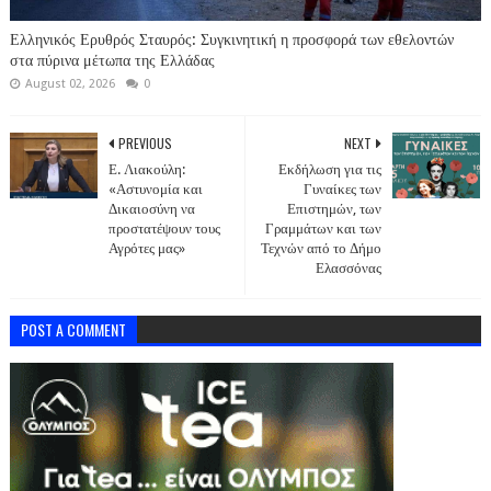
Ελληνικός Ερυθρός Σταυρός: Συγκινητική η προσφορά των εθελοντών
στα πύρινα μέτωπα της Ελλάδας
August 02, 2026
0
PREVIOUS
NEXT
Ε. Λιακούλη:
Εκδήλωση για τις
«Αστυνομία και
Γυναίκες των
Δικαιοσύνη να
Επιστημών, των
προστατέψουν τους
Γραμμάτων και των
Αγρότες μας»
Τεχνών από το Δήμο
Ελασσόνας
POST A COMMENT