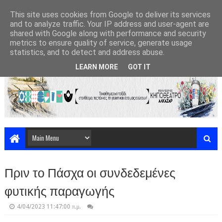
This site uses cookies from Google to deliver its services
and to analyze traffic. Your IP address and user-agent are
shared with Google along with performance and security
metrics to ensure quality of service, generate usage
statistics, and to detect and address abuse.
LEARN MORE
GOT IT
Πριν το Πάσχα οι συνδεδεμένες
φυτικής παραγωγής
4/04/2023 11:47:00 π.μ.