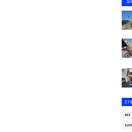
Δ
ΕΤ
884
SUP