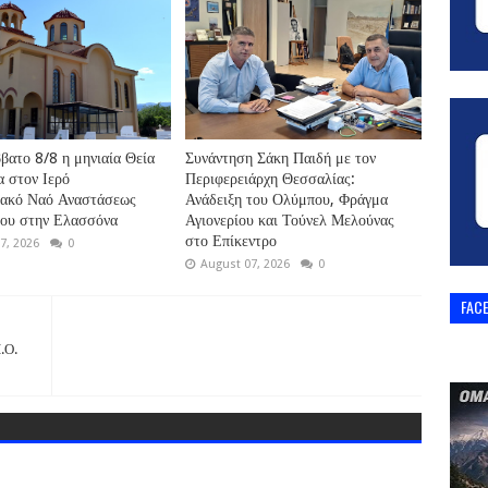
βατο 8/8 η μηνιαία Θεία
Συνάντηση Σάκη Παιδή με τον
α στον Ιερό
Περιφερειάρχη Θεσσαλίας:
ιακό Ναό Αναστάσεως
Ανάδειξη του Ολύμπου, Φράγμα
ρου στην Ελασσόνα
Αγιονερίου και Τούνελ Μελούνας
στο Επίκεντρο
7, 2026
0
August 07, 2026
0
FAC
.Ο.