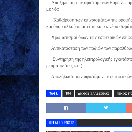
·
Αποξήλωση των υφιστάμενων θυρών, παρ
με νέα
·
Καθαίρεση των επιχρισμάτων της οροφής
και όπου αλλού απαιτείται και εκ νέου σοφά
·
Χρωματισμοί όλων των εσωτερικών επιφα
·
Αντικατάσταση των ποδιών των παραθύρω
·
Συντήρηση της ηλεκτρολογικής εγκατάστ
ρευματοδότες κ.α.)
·
Αποξήλωση των υφιστάμενων φωτιστικών
TAGS:
884
ΔΉΜΟΣ ΕΛΑΣΣΌΝΑΣ
ΝΊΚΟΣ ΓΆ
RELATED POSTS