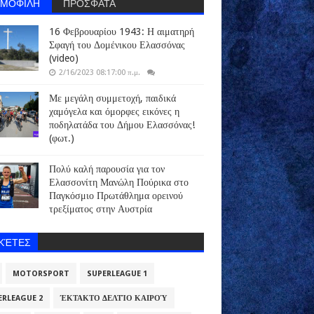
ΗΜΟΦΙΛΗ
ΠΡΟΣΦΑΤΑ
16 Φεβρουαρίου 1943: Η αιματηρή
Σφαγή του Δομένικου Ελασσόνας
(video)
2/16/2023 08:17:00 π.μ.
Με μεγάλη συμμετοχή, παιδικά
χαμόγελα και όμορφες εικόνες η
ποδηλατάδα του Δήμου Ελασσόνας!
(φωτ.)
Πολύ καλή παρουσία για τον
Ελασσονίτη Μανώλη Πούρικα στο
Παγκόσμιο Πρωτάθλημα ορεινού
τρεξίματος στην Αυστρία
ΙΚΈΤΕΣ
MOTORSPORT
SUPERLEAGUE 1
ERLEAGUE 2
ΈΚΤΑΚΤΟ ΔΕΛΤΊΟ ΚΑΙΡΟΎ