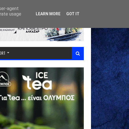
user-agent
erate usage
LEARN MORE
GOT IT
PORT