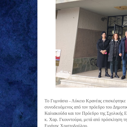
Το Γυμνάσιο - Λύκειο Κρανέας επισκέφτηκε
συνοδευόμενος από τον πρόεδρο του Δημοτικ
Καλιακούδα και τον Πρόεδρο της Σχολικής 
κ. Χαρ. Γκουντούρα, μετά από πρόσκληση τ
Ειρήνης Χριστοδούλου.