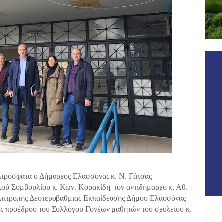
 πρόσφατα ο Δήμαρχος Ελασσόνας κ. Ν. Γάτσας
ού Συμβουλίου κ. Κων. Κορακίδη, τον αντιδήμαρχο κ. Αθ.
Επιτροπής Δευτεροβάθμιας Εκπαίδευσης Δήμου Ελασσόνας
ης προέδρου του Συλλόγου Γονέων μαθητών του σχολείου κ.