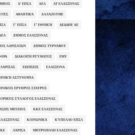
ΥΜΠΟΣ
Α' ΕΠΣΛ
ΑΕΛ
ΑΤ ΕΛΑΣΣΌΝΑΣ
ΌΤΕΣ
ΑΘΛΗΤΙΚΆ
ΑΛΛΆΖΟΥΜΕ
ΕΠΣΛ
Γ' ΕΠΣΛ
Γ' ΕΘΝΙΚΉ
ΔΕΔΔΗΕ ΑΕ
ΑΕΛ
ΔΉΜΟΣ ΕΛΑΣΣΌΝΑΣ
ΟΣ ΛΑΡΙΣΑΊΩΝ
ΔΉΜΟΣ ΤΥΡΝΆΒΟΥ
ΦΟΡΑ
ΔΙΑΚΟΠΉ ΡΕΎΜΑΤΟΣ
ΕΜΥ
 ΛΆΡΙΣΑΣ
ΕΙΔΉΣΕΙΣ
ΕΛΑΣΣΌΝΑ
ΗΝΙΚΉ ΑΣΤΥΝΟΜΊΑ
ΗΝΙΚΌΣ ΕΡΥΘΡΌΣ ΣΤΑΥΡΌΣ
ΟΡΙΚΌΣ ΣΎΛΛΟΓΟΣ ΕΛΑΣΣΌΝΑΣ
ΆΣΗΣ ΜΠΊΖΙΟΣ
ΚΚΕ ΕΛΑΣΣΌΝΑΣ
ΕΛΑΣΣΌΝΑΣ
ΚΟΙΝΩΝΙΚΆ
ΚΎΠΕΛΛΟ ΕΠΣΛ
ΜΚΕ
ΛΆΡΙΣΑ
ΜΗΤΡΌΠΟΛΗ ΕΛΑΣΣΌΝΑΣ