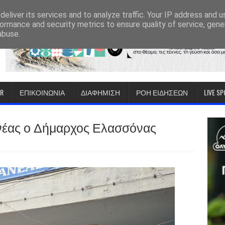
eliver its services and to analyze traffic. Your IP address and 
ormance and security metrics to ensure quality of service, gen
abuse.
IR
ΕΠΙΚΟΙΝΩΝΙΑ
ΔΙΑΦΗΜΙΣΗ
ΡΟΗ ΕΙΔΗΣΕΩΝ
LIVE S
νέας ο Δήμαρχος Ελασσόνας