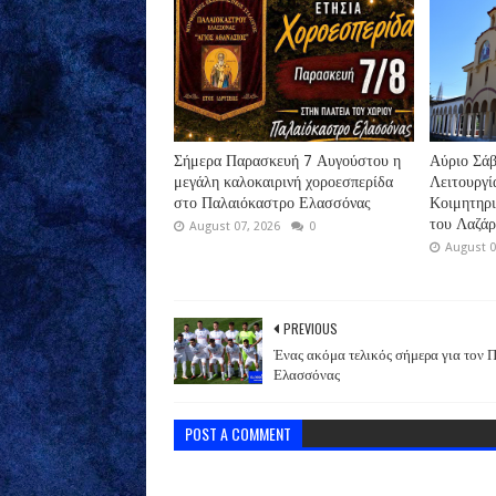
Σήμερα Παρασκευή 7 Αυγούστου η
Αύριο Σάβ
μεγάλη καλοκαιρινή χοροεσπερίδα
Λειτουργί
στο Παλαιόκαστρο Ελασσόνας
Κοιμητηρ
του Λαζά
August 07, 2026
0
August 0
PREVIOUS
Ένας ακόμα τελικός σήμερα για τον Π
Ελασσόνας
POST A COMMENT