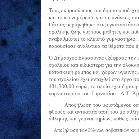
Τους εκπροσώπους του δήμου υποδέχτηκ
και τους ενημέρωσε για τις ανάγκες το
Γάτσας περιηγήθηκε στις εγκαταστάσει
σχολικής ζωής για τους μαθητές και μα
αναβαθμιστεί το κλειστό γυμναστήριο
παρουσίασε αναλυτικά τα θέματα που έ
Ο Δήμαρχος Ελασσόνας εξέφρασε την ικ
σχολείου και ειδικότερα για την ολοκ
κατασκευή ράμπας και χώρων υγιεινής
του σχολείου έχει ενταχθεί στο έργο 
431.300,00 ευρώ, το οποίο έχει δημοπρ
γυμναστηρίου του Γυμνασίου - Λ.Τ. Κρ
·
Αποξήλωση του υφιστάμενου δαπ
φθορές και αντικατάστασή του με αθλη
άθλησης και γυμναστηρίων, καθώς επί
·
Αποξήλωση των ξύλινων σοβατεπιών και 