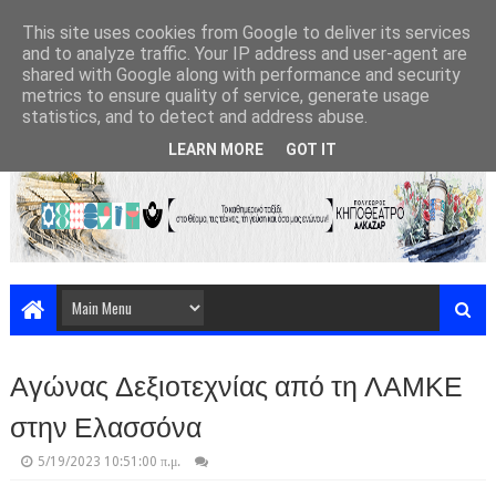
This site uses cookies from Google to deliver its services
and to analyze traffic. Your IP address and user-agent are
shared with Google along with performance and security
metrics to ensure quality of service, generate usage
statistics, and to detect and address abuse.
LEARN MORE
GOT IT
Αγώνας Δεξιοτεχνίας από τη ΛΑΜΚΕ
στην Ελασσόνα
5/19/2023 10:51:00 π.μ.