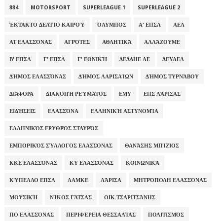
884
MOTORSPORT
SUPERLEAGUE 1
SUPERLEAGUE 2
ΈΚΤΑΚΤΟ ΔΕΛΤΊΟ ΚΑΙΡΟΎ
ΌΛΥΜΠΟΣ
Α' ΕΠΣΛ
ΑΕΛ
ΑΤ ΕΛΑΣΣΌΝΑΣ
ΑΓΡΌΤΕΣ
ΑΘΛΗΤΙΚΆ
ΑΛΛΆΖΟΥΜΕ
Β' ΕΠΣΛ
Γ' ΕΠΣΛ
Γ' ΕΘΝΙΚΉ
ΔΕΔΔΗΕ ΑΕ
ΔΕΥΑΕΛ
ΔΉΜΟΣ ΕΛΑΣΣΌΝΑΣ
ΔΉΜΟΣ ΛΑΡΙΣΑΊΩΝ
ΔΉΜΟΣ ΤΥΡΝΆΒΟΥ
ΔΙΆΦΟΡΑ
ΔΙΑΚΟΠΉ ΡΕΎΜΑΤΟΣ
ΕΜΥ
ΕΠΣ ΛΆΡΙΣΑΣ
ΕΙΔΉΣΕΙΣ
ΕΛΑΣΣΌΝΑ
ΕΛΛΗΝΙΚΉ ΑΣΤΥΝΟΜΊΑ
ΕΛΛΗΝΙΚΌΣ ΕΡΥΘΡΌΣ ΣΤΑΥΡΌΣ
ΕΜΠΟΡΙΚΌΣ ΣΎΛΛΟΓΟΣ ΕΛΑΣΣΌΝΑΣ
ΘΑΝΆΣΗΣ ΜΠΊΖΙΟΣ
ΚΚΕ ΕΛΑΣΣΌΝΑΣ
ΚΥ ΕΛΑΣΣΌΝΑΣ
ΚΟΙΝΩΝΙΚΆ
ΚΎΠΕΛΛΟ ΕΠΣΛ
ΛΑΜΚΕ
ΛΆΡΙΣΑ
ΜΗΤΡΌΠΟΛΗ ΕΛΑΣΣΌΝΑΣ
ΜΟΥΣΙΚΉ
ΝΊΚΟΣ ΓΆΤΣΑΣ
ΟΙΚ.ΤΣΑΡΙΤΣΆΝΗΣ
ΠΟ ΕΛΑΣΣΌΝΑΣ
ΠΕΡΙΦΈΡΕΙΑ ΘΕΣΣΑΛΊΑΣ
ΠΟΛΙΤΙΣΜΌΣ