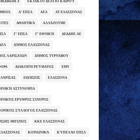
ERLEAGUE 2
ΈΚΤΑΚΤΟ ΔΕΛΤΊΟ ΚΑΙΡΟΎ
ΥΜΠΟΣ
Α' ΕΠΣΛ
ΑΕΛ
ΑΤ ΕΛΑΣΣΌΝΑΣ
ΌΤΕΣ
ΑΘΛΗΤΙΚΆ
ΑΛΛΆΖΟΥΜΕ
ΕΠΣΛ
Γ' ΕΠΣΛ
Γ' ΕΘΝΙΚΉ
ΔΕΔΔΗΕ ΑΕ
ΑΕΛ
ΔΉΜΟΣ ΕΛΑΣΣΌΝΑΣ
ΟΣ ΛΑΡΙΣΑΊΩΝ
ΔΉΜΟΣ ΤΥΡΝΆΒΟΥ
ΦΟΡΑ
ΔΙΑΚΟΠΉ ΡΕΎΜΑΤΟΣ
ΕΜΥ
 ΛΆΡΙΣΑΣ
ΕΙΔΉΣΕΙΣ
ΕΛΑΣΣΌΝΑ
ΗΝΙΚΉ ΑΣΤΥΝΟΜΊΑ
ΗΝΙΚΌΣ ΕΡΥΘΡΌΣ ΣΤΑΥΡΌΣ
ΟΡΙΚΌΣ ΣΎΛΛΟΓΟΣ ΕΛΑΣΣΌΝΑΣ
ΆΣΗΣ ΜΠΊΖΙΟΣ
ΚΚΕ ΕΛΑΣΣΌΝΑΣ
ΕΛΑΣΣΌΝΑΣ
ΚΟΙΝΩΝΙΚΆ
ΚΎΠΕΛΛΟ ΕΠΣΛ