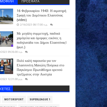
ΗΜΟΦΙΛΗ
ΠΡΟΣΦΑΤΑ
16 Φεβρουαρίου 1943: Η αιματηρή
Σφαγή του Δομένικου Ελασσόνας
(video)
2/16/2023 08:17:00 π.μ.
Με μεγάλη συμμετοχή, παιδικά
χαμόγελα και όμορφες εικόνες η
ποδηλατάδα του Δήμου Ελασσόνας!
(φωτ.)
/2023 09:36:00 π.μ.
Πολύ καλή παρουσία για τον
Ελασσονίτη Μανώλη Πούρικα στο
Παγκόσμιο Πρωτάθλημα ορεινού
τρεξίματος στην Αυστρία
/2023 12:31:00 μ.μ.
ΙΚΈΤΕΣ
MOTORSPORT
SUPERLEAGUE 1