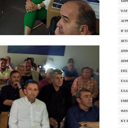
SUP
ΌΛ
ΑΓΡ
Β' 
ΔΕΥ
ΔΉΜ
ΔΙΆ
ΕΠΣ
ΕΛΛ
ΕΛΛ
ΕΜΠ
ΘΑΝ
ΚΥ 