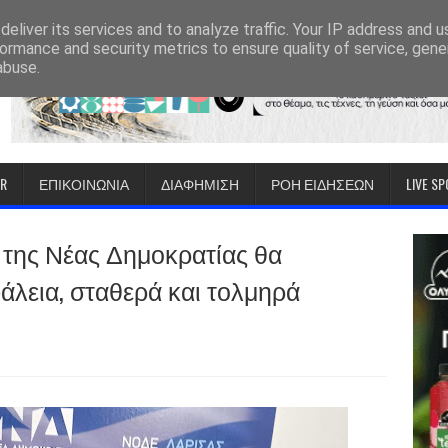
eliver its services and to analyze traffic. Your IP address and 
ormance and security metrics to ensure quality of service, gen
abuse.
IR
ΕΠΙΚΟΙΝΩΝΙΑ
ΔΙΑΦΗΜΙΣΗ
ΡΟΗ ΕΙΔΗΣΕΩΝ
LIVE S
 της Νέας Δημοκρατίας θα
άλεια, σταθερά και τολμηρά