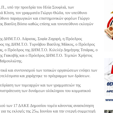
Π., υπό την προεδρία του Ηλία Σουφλιά, των
ά Κίτση, τον γραμματέα Γιώργο Θώδα, τον υπεύθυνο
εύθυνο παραγωγικών και επιστημονικών φορέων Γιώργο
τας Βασίλη Βόσιο καθώς επίσης και τονυπεύθυνο εκλογών
της ΔΗΜ.Τ.Ο. Λάρισας, Σοφία Ζαχαρή, η Πρόεδρος
ος της ΔΗΜ.Τ.Ο. Τυρνάβου Βασίλης Μάικος, ο Πρόεδρος
ς, ο Πρόεδρος της ΔΗΜ.Τ.Ο. Κιλελέρ Δημήτρης Τσιάρας, ο
ς Γιακοβής και ο Πρόεδρος ΔΗΜ.Τ.Ο. Τεμπών Χρήστος
αϊμουλιώτης.
τικά και συντονισμού των τοπικών οργανώσεων ενόψει των
ποτελέσματα και χαράχτηκε το πρόγραμμα των δράσεων.
εδρίαση των τομεαρχών και των γραμματειών της
η συστράτευση των δυνάμεων ολόκληρου του κομματικού
κού των 17 ΔΑΚΕ Δημοσίου τομέα κάνοντας ανασκόπηση
ια τις εκλογές της 25
Ιουνίου και την ενεργή συμμετοχή
ης