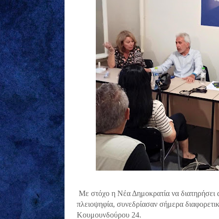
Με στόχο η Νέα Δημοκρατία να διατηρήσει α
πλειοψηφία, συνεδρίασαν σήμερα διαφορετικ
Κουμουνδούρου 24.