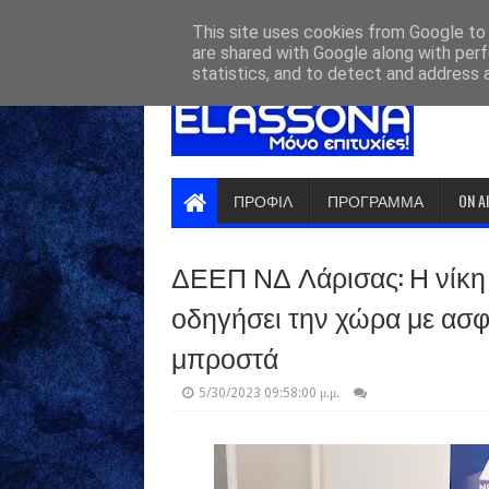
HOME
ABOUT
CONTACT US
This site uses cookies from Google to d
are shared with Google along with perf
statistics, and to detect and address 
ΠΡΟΦΙΛ
ΠΡΟΓΡΑΜΜΑ
ON A
ΔΕΕΠ ΝΔ Λάρισας: Η νίκη
οδηγήσει την χώρα με ασφ
μπροστά
5/30/2023 09:58:00 μ.μ.