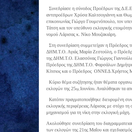
Συνεδρίασε η σύνοδος Προέδρων της Δ.Ε.Ε.
αντιπροέδρων Χρύσα Καλτσογιάννη και Θωμ
επικοινωνίας Γιώργο Γουμενόπουλο, τον υπ
Τάτση και τον υπεύθυνο εκλογικής ετοιμότη
νομού Λάρισας κ. Νίκο Μουζακιάρη.
Στη συνεδρίαση συμμετείχαν η Πρόεδρος 
ΔΗΜ.Τ.Ο. Αγιάς Μαρία Ζεστούλη, ο Πρόεδρ
της ΔΗΜ.Τ.Ο. Ελασσόνας Γιώργος Γιαννούλα
Πρόεδρος της ΔΗΜ.Τ.Ο. Φαρσάλων Δημήτρη
Κίτσιος και ο Πρόεδρος ΟΝΝΕΔ Χρήστος Μ
Κύριο θέμα συζήτησης ήταν θέματα οργανω
εκλογών της 25
Ιουνίου. Αναλύθηκαν τα α
ης
Κατόπιν πραγματοποιήθηκε διευρυμένη συν
εκλογικής περιφέρειας Λάρισας με στόχο τ
μηχανισμού για τη νίκη στην εκλογική μάχη.
Ακολούθησε συνεδρίαση του διαγραμματεια
των εκλογών της 21ης Μαΐου και σχεδιασμός γ