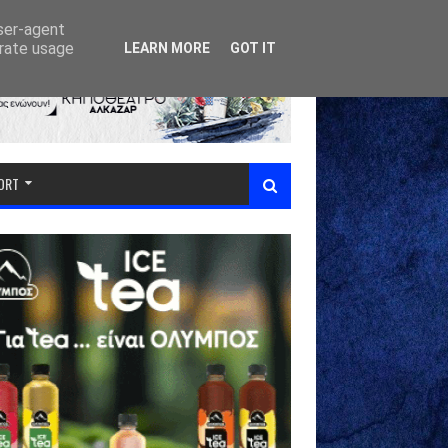
user-agent
erate usage
LEARN MORE
GOT IT
PORT