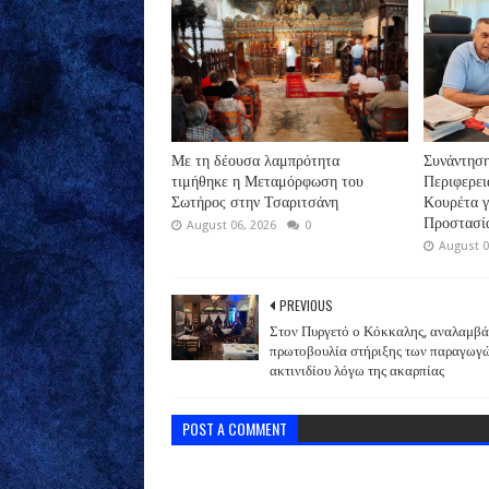
Με τη δέουσα λαμπρότητα
Συνάντηση
τιμήθηκε η Μεταμόρφωση του
Περιφερει
Σωτήρος στην Τσαριτσάνη
Κουρέτα γ
Προστασία
August 06, 2026
0
August 0
PREVIOUS
Στον Πυργετό ο Κόκκαλης, αναλαμβά
πρωτοβουλία στήριξης των παραγωγ
ακτινιδίου λόγω της ακαρπίας
POST A COMMENT