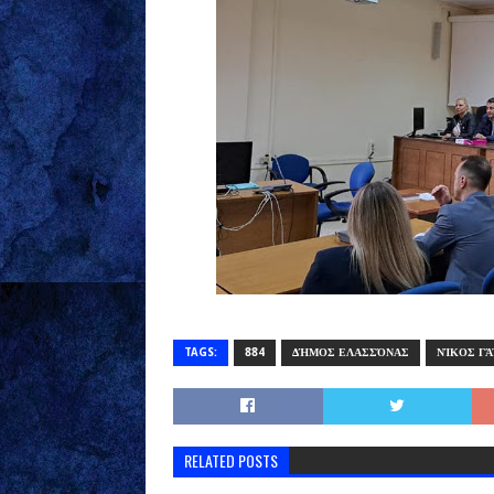
TAGS:
884
ΔΉΜΟΣ ΕΛΑΣΣΌΝΑΣ
ΝΊΚΟΣ ΓΆ
RELATED POSTS