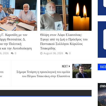
 Γ. Καριπίδη με τον
Θλίψη στον Λόφο Ελασσόνας:
άρχη Θεσσαλίας Δ.
Έφυγε από τη ζωή ο Πρόεδρος του
ια την Πολιτική
Ποντιακού Συλλόγου Κύριλλος
 και την Αυτοδιοίκηση
Τσακιρίδης
6, 2026
0
August 06, 2026
0
NEXT
FAC
νει
Σήμερα Τετάρτη η προεκλογική του ομιλία
ών
του Πέτρου Τσακνάκη στην Ελασσόνα