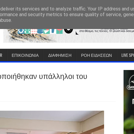
eliver its services and to analyze traffic. Your IP address and 
ormance and security metrics to ensure quality of service, gen
abuse.
IR
ΕΠΙΚΟΙΝΩΝΙΑ
ΔΙΑΦΗΜΙΣΗ
ΡΟΗ ΕΙΔΗΣΕΩΝ
LIVE S
οποιήθηκαν υπάλληλοι του