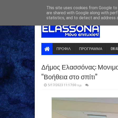
HOME
ABOUT
CONTACT US
This site uses cookies from Google to d
are shared with Google along with perf
statistics, and to detect and address 
ΠΡΟΦΙΛ
ΠΡΟΓΡΑΜΜΑ
ON A
Δήμος Ελασσόνας: Μονιμ
“Βοήθεια στο σπίτι”
5/17/2023 11:17:00 π.μ.