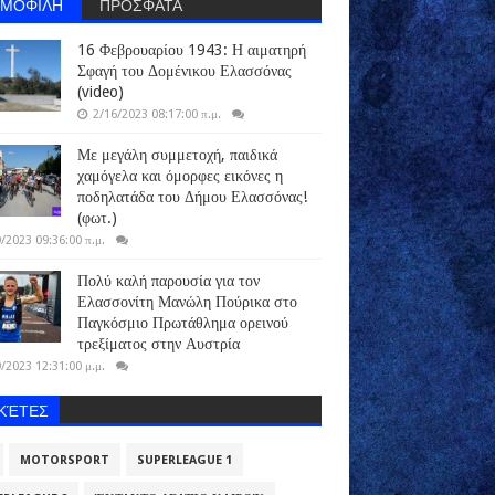
ΗΜΟΦΙΛΗ
ΠΡΟΣΦΑΤΑ
16 Φεβρουαρίου 1943: Η αιματηρή
Σφαγή του Δομένικου Ελασσόνας
(video)
2/16/2023 08:17:00 π.μ.
Με μεγάλη συμμετοχή, παιδικά
χαμόγελα και όμορφες εικόνες η
ποδηλατάδα του Δήμου Ελασσόνας!
(φωτ.)
/2023 09:36:00 π.μ.
Πολύ καλή παρουσία για τον
Ελασσονίτη Μανώλη Πούρικα στο
Παγκόσμιο Πρωτάθλημα ορεινού
τρεξίματος στην Αυστρία
/2023 12:31:00 μ.μ.
ΙΚΈΤΕΣ
MOTORSPORT
SUPERLEAGUE 1