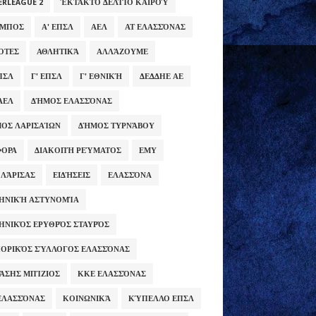
ERLEAGUE 2
ΈΚΤΑΚΤΟ ΔΕΛΤΊΟ ΚΑΙΡΟΎ
ΥΜΠΟΣ
Α' ΕΠΣΛ
ΑΕΛ
ΑΤ ΕΛΑΣΣΌΝΑΣ
ΌΤΕΣ
ΑΘΛΗΤΙΚΆ
ΑΛΛΆΖΟΥΜΕ
ΕΠΣΛ
Γ' ΕΠΣΛ
Γ' ΕΘΝΙΚΉ
ΔΕΔΔΗΕ ΑΕ
ΑΕΛ
ΔΉΜΟΣ ΕΛΑΣΣΌΝΑΣ
ΟΣ ΛΑΡΙΣΑΊΩΝ
ΔΉΜΟΣ ΤΥΡΝΆΒΟΥ
ΦΟΡΑ
ΔΙΑΚΟΠΉ ΡΕΎΜΑΤΟΣ
ΕΜΥ
 ΛΆΡΙΣΑΣ
ΕΙΔΉΣΕΙΣ
ΕΛΑΣΣΌΝΑ
ΗΝΙΚΉ ΑΣΤΥΝΟΜΊΑ
ΗΝΙΚΌΣ ΕΡΥΘΡΌΣ ΣΤΑΥΡΌΣ
ΟΡΙΚΌΣ ΣΎΛΛΟΓΟΣ ΕΛΑΣΣΌΝΑΣ
ΆΣΗΣ ΜΠΊΖΙΟΣ
ΚΚΕ ΕΛΑΣΣΌΝΑΣ
ΕΛΑΣΣΌΝΑΣ
ΚΟΙΝΩΝΙΚΆ
ΚΎΠΕΛΛΟ ΕΠΣΛ