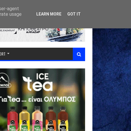
user-agent
erate usage
LEARN MORE
GOT IT
PORT