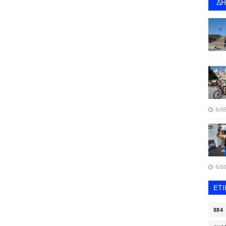
Δ
6/09
6/09
ΕΤ
884