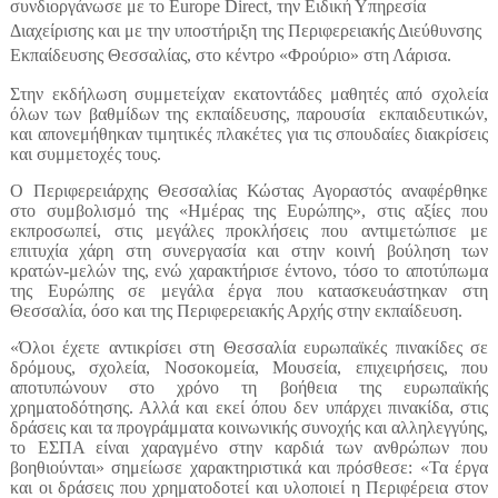
συνδιοργάνωσε με το Europe Direct, την Ειδική Υπηρεσία
Διαχείρισης και με την υποστήριξη της Περιφερειακής Διεύθυνσης
Εκπαίδευσης Θεσσαλίας, στο κέντρο «Φρούριο» στη Λάρισα.
Στην εκδήλωση συμμετείχαν εκατοντάδες μαθητές από σχολεία
όλων των βαθμίδων της εκπαίδευσης, παρουσία εκπαιδευτικών,
και απονεμήθηκαν τιμητικές πλακέτες για τις σπουδαίες διακρίσεις
και συμμετοχές τους.
Ο Περιφερειάρχης Θεσσαλίας Κώστας Αγοραστός αναφέρθηκε
στο συμβολισμό της «Ημέρας της Ευρώπης», στις αξίες που
εκπροσωπεί, στις μεγάλες προκλήσεις που αντιμετώπισε με
επιτυχία χάρη στη συνεργασία και στην κοινή βούληση των
κρατών-μελών της, ενώ χαρακτήρισε έντονο, τόσο το αποτύπωμα
της Ευρώπης σε μεγάλα έργα που κατασκευάστηκαν στη
Θεσσαλία, όσο και της Περιφερειακής Αρχής στην εκπαίδευση.
«Όλοι έχετε αντικρίσει στη Θεσσαλία ευρωπαϊκές πινακίδες σε
δρόμους, σχολεία, Νοσοκομεία, Μουσεία, επιχειρήσεις, που
αποτυπώνουν στο χρόνο τη βοήθεια της ευρωπαϊκής
χρηματοδότησης. Αλλά και εκεί όπου δεν υπάρχει πινακίδα, στις
δράσεις και τα προγράμματα κοινωνικής συνοχής και αλληλεγγύης,
το ΕΣΠΑ είναι χαραγμένο στην καρδιά των ανθρώπων που
βοηθιούνται» σημείωσε χαρακτηριστικά και πρόσθεσε: «Τα έργα
και οι δράσεις που χρηματοδοτεί και υλοποιεί η Περιφέρεια στον