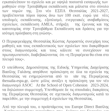
εγκαταλείπουν το σχολείο και με υψηλά ποσοστά εισαγωγής των
μαθητών στην Τριτοβάθμια εκπαίδευση και μάλιστα στο σύνολο
των νομών της. Στο νέο ΕΣΠΑ Θεσσαλίας 2021-2027,
προβλέπονται πόροι ύψους άνω των 100 εκατ. ευρώ για νέες
υποδομές εκπαίδευσης, εξοπλισμό, ενεργειακές αναβαθμίσεις
σχολείων, εκπαίδευση ΑΜΕΑ, στήριξη της έρευνας και της
καινοτομίας στην Τριτοβάθμια Εκπαίδευση και δράσεις για την
ισότιμη πρόσβαση στη γνώση».
Ο Περιφερειάρχης Θεσσαλίας Κώστας Αγοραστός συνεχάρη τους
μαθητές και τους εκπαιδευτικούς των σχολείων που διακρίθηκαν
στους διαγωνισμούς και τους κάλεσε να συνεχίσουν να
πρωταγωνιστούν, διαβεβαιώνοντας ότι «η Περιφέρεια θα είναι στο
πλευρό τους».
Ο υπεύθυνος Δημοσιότητας της Ειδικής Υπηρεσίας Διαχείρισης
Βασίλης Γαλάνης απηύθυνε πρόσκληση σε όλα τα σχολεία της
Θεσσαλίας να ενημερώνονται από το
site
της Περιφέρειας
thessalia
-
espa
.
gr
, ώστε μόλις ανοίξει η πρόσκληση για τον νέο
διαγωνισμό
ASOC
At
the
School
of
Open
Cohesion
2023-2024,
να δηλώσουν συμμετοχή. Υπενθύμισε δε τις σπουδαίες διακρίσεις
της Περιφέρειας Θεσσαλίας σε σχετικούς διαγωνισμούς κατά το
παρελθόν, με την συμμετοχή 4 σχολείων της Θεσσαλίας.
Από την πλευρά του, ο προϊστάμενος του Europe Direct Βασίλης