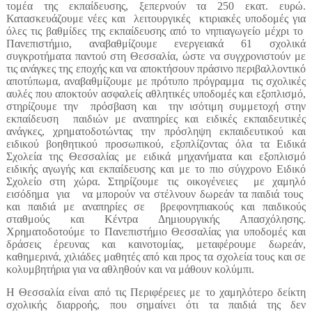
τομέα της εκπαίδευσης, ξεπερνούν τα 250 εκατ. ευρώ.
Κατασκευάζουμε νέες και λειτουργικές κτιριακές υποδομές για
όλες τις βαθμίδες της εκπαίδευσης από το νηπιαγωγείο μέχρι το
Πανεπιστήμιο, αναβαθμίζουμε ενεργειακά 61 σχολικά
συγκροτήματα παντού στη Θεσσαλία, ώστε να συγχρονιστούν με
τις ανάγκες της εποχής και να αποκτήσουν πράσινο περιβαλλοντικό
αποτύπωμα, αναβαθμίζουμε με πρότυπο πρόγραμμα τις σχολικές
αυλές που αποκτούν ασφαλείς αθλητικές υποδομές και εξοπλισμό,
στηρίζουμε την πρόσβαση και την ισότιμη συμμετοχή στην
εκπαίδευση παιδιών με αναπηρίες και ειδικές εκπαιδευτικές
ανάγκες, χρηματοδοτώντας την πρόσληψη εκπαιδευτικού και
ειδικού βοηθητικού προσωπικού, εξοπλίζοντας όλα τα Ειδικά
Σχολεία της Θεσσαλίας με ειδικά μηχανήματα και εξοπλισμό
ειδικής αγωγής και εκπαίδευσης και με το πιο σύγχρονο Ειδικό
Σχολείο στη χώρα. Στηρίζουμε τις οικογένειες με χαμηλό
εισόδημα για να μπορούν να στέλνουν δωρεάν τα παιδιά τους
και παιδιά με αναπηρίες σε βρεφονηπιακούς και παιδικούς
σταθμούς και Κέντρα Δημιουργικής Απασχόλησης.
Χρηματοδοτούμε το Πανεπιστήμιο Θεσσαλίας για υποδομές και
δράσεις έρευνας και καινοτομίας, μεταφέρουμε δωρεάν,
καθημερινά, χιλιάδες μαθητές από και προς τα σχολεία τους και σε
κολυμβητήρια για να αθληθούν και να μάθουν κολύμπι.
Η Θεσσαλία είναι από τις Περιφέρειες με το χαμηλότερο δείκτη
σχολικής διαρροής, που σημαίνει ότι τα παιδιά της δεν