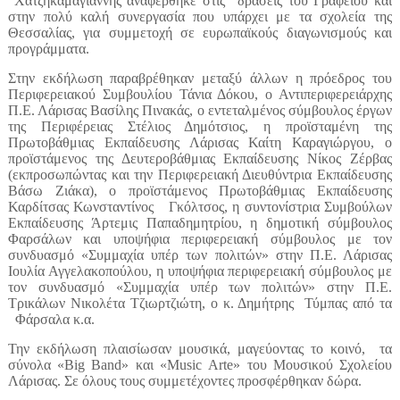
Χατζηκαμαγιάννης αναφέρθηκε στις δράσεις του Γραφείου και
στην πολύ καλή συνεργασία που υπάρχει με τα σχολεία της
Θεσσαλίας, για συμμετοχή σε ευρωπαϊκούς διαγωνισμούς και
προγράμματα.
Στην εκδήλωση παραβρέθηκαν μεταξύ άλλων η πρόεδρος του
Περιφερειακού Συμβουλίου Τάνια Δόκου, ο Αντιπεριφερειάρχης
Π.Ε. Λάρισας Βασίλης Πινακάς, ο εντεταλμένος σύμβουλος έργων
της Περιφέρειας Στέλιος Δημότσιος, η προϊσταμένη της
Πρωτοβάθμιας Εκπαίδευσης Λάρισας Καίτη Καραγιώργου, ο
προϊστάμενος της Δευτεροβάθμιας Εκπαίδευσης Νίκος Ζέρβας
(εκπροσωπώντας και την Περιφερειακή Διευθύντρια Εκπαίδευσης
Βάσω Ζιάκα), ο προϊστάμενος Πρωτοβάθμιας Εκπαίδευσης
Καρδίτσας Κωνσταντίνος Γκόλτσος, η συντονίστρια Συμβούλων
Εκπαίδευσης Άρτεμις Παπαδημητρίου, η δημοτική σύμβουλος
Φαρσάλων και υποψήφια περιφερειακή σύμβουλος με τον
συνδυασμό «Συμμαχία υπέρ των πολιτών» στην Π.Ε. Λάρισας
Ιουλία Αγγελακοπούλου, η
υποψήφια περιφερειακή σύμβουλος με
τον συνδυασμό «Συμμαχία υπέρ των πολιτών» στην Π.Ε.
Τρικάλων Νικολέτα Τζιωρτζιώτη, ο κ. Δημήτρης Τύμπας από τα
Φάρσαλα κ.α.
Την εκδήλωση πλαισίωσαν μουσικά, μαγεύοντας το κοινό, τα
σύνολα «
B
ig
B
and» και «
M
usic
A
rte» του Μουσικού Σχολείου
Λάρισας. Σε όλους τους συμμετέχοντες προσφέρθηκαν δώρα.