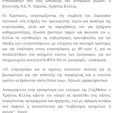
ενθουσιασμό από τους κατοίκους του δυναμικού χωριού, ο
βουλευτής ΝΔ, Ν. Λάρισας, Χρήστος Κέλλας.
Οι Κρανιώτες, αναγνωρίζοντας την συμβολή του Λαρισαίου
πολιτικού στη στήριξη του πρωτογενούς τομέα και ιδιαίτερα της
κτηνοτροφίας, αλλά και τις παρεμβάσεις του για ζητήματα
καθημερινότητας, έδωσαν βροντερό παρών και άκουσαν τον κ.
Κέλλα να υπενθυμίζει τις κυβερνητικές πρωτοβουλίες για την
πάταξη των ελληνοποιήσεων, με ελέγχους και αυστηρά πρόστιμα,
για την επιδότηση στους κτηνοτρόφους με 89 εκατ. €, για να
ανταπεξέλθουν στο αυξημένο κόστος των ζωοτροφών, για τον
υπερμειωμένο συντελεστή ΦΠΑ 6% σε ζωοτροφές - λιπάσματα.
«Οι κτηνοτρόφοι και οι αγρότες συνιστούν πυλώνα για τη
βιωσιμότητα και την ανάπτυξη της περιφέρειας και η πολιτεία
οφείλει να βρίσκεται πάντα δίπλα τους», δήλωσε χαρακτηριστικά.
Αναφερόμενος στην κρισιμότητα των εκλογών της 21ηςΜαίου, ο
Χρήστος Κέλλας κάλεσε τον κόσμο να προσέλθει στις κάλπες
συγκρίνοντας προγράμματα και αρχηγούς, ενώ με αφορμή σενάρια
που διακινεί η αντιπολίτευση για “κυβέρνηση ηττημένων ή
ανοχής”, τόνισε: