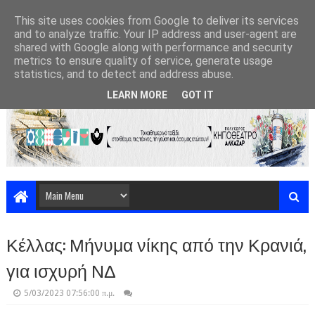
This site uses cookies from Google to deliver its services
and to analyze traffic. Your IP address and user-agent are
shared with Google along with performance and security
metrics to ensure quality of service, generate usage
statistics, and to detect and address abuse.
LEARN MORE
GOT IT
Κέλλας: Μήνυμα νίκης από την Κρανιά,
για ισχυρή ΝΔ
5/03/2023 07:56:00 π.μ.