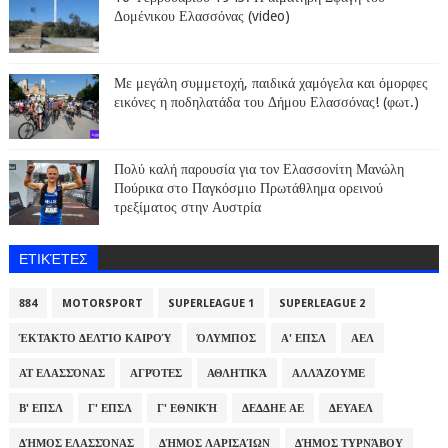
Δομένικου Ελασσόνας (video)
Με μεγάλη συμμετοχή, παιδικά χαμόγελα και όμορφες
εικόνες η ποδηλατάδα του Δήμου Ελασσόνας! (φωτ.)
Πολύ καλή παρουσία για τον Ελασσονίτη Μανώλη
Πούρικα στο Παγκόσμιο Πρωτάθλημα ορεινού
τρεξίματος στην Αυστρία
ΕΤΙΚΈΤΕΣ
884
MOTORSPORT
SUPERLEAGUE 1
SUPERLEAGUE 2
ΈΚΤΑΚΤΟ ΔΕΛΤΊΟ ΚΑΙΡΟΎ
ΌΛΥΜΠΟΣ
Α' ΕΠΣΛ
ΑΕΛ
ΑΤ ΕΛΑΣΣΌΝΑΣ
ΑΓΡΌΤΕΣ
ΑΘΛΗΤΙΚΆ
ΑΛΛΆΖΟΥΜΕ
Β' ΕΠΣΛ
Γ' ΕΠΣΛ
Γ' ΕΘΝΙΚΉ
ΔΕΔΔΗΕ ΑΕ
ΔΕΥΑΕΛ
ΔΉΜΟΣ ΕΛΑΣΣΌΝΑΣ
ΔΉΜΟΣ ΛΑΡΙΣΑΊΩΝ
ΔΉΜΟΣ ΤΥΡΝΆΒΟΥ