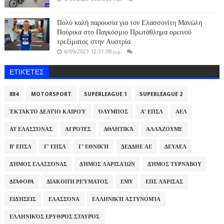
Πολύ καλή παρουσία για τον Ελασσονίτη Μανώλη
Πούρικα στο Παγκόσμιο Πρωτάθλημα ορεινού
τρεξίματος στην Αυστρία
6/09/2023 12:31:00 μ.μ.
ΕΤΙΚΈΤΕΣ
884
MOTORSPORT
SUPERLEAGUE 1
SUPERLEAGUE 2
ΈΚΤΑΚΤΟ ΔΕΛΤΊΟ ΚΑΙΡΟΎ
ΌΛΥΜΠΟΣ
Α' ΕΠΣΛ
ΑΕΛ
ΑΤ ΕΛΑΣΣΌΝΑΣ
ΑΓΡΌΤΕΣ
ΑΘΛΗΤΙΚΆ
ΑΛΛΆΖΟΥΜΕ
Β' ΕΠΣΛ
Γ' ΕΠΣΛ
Γ' ΕΘΝΙΚΉ
ΔΕΔΔΗΕ ΑΕ
ΔΕΥΑΕΛ
ΔΉΜΟΣ ΕΛΑΣΣΌΝΑΣ
ΔΉΜΟΣ ΛΑΡΙΣΑΊΩΝ
ΔΉΜΟΣ ΤΥΡΝΆΒΟΥ
ΔΙΆΦΟΡΑ
ΔΙΑΚΟΠΉ ΡΕΎΜΑΤΟΣ
ΕΜΥ
ΕΠΣ ΛΆΡΙΣΑΣ
ΕΙΔΉΣΕΙΣ
ΕΛΑΣΣΌΝΑ
ΕΛΛΗΝΙΚΉ ΑΣΤΥΝΟΜΊΑ
ΕΛΛΗΝΙΚΌΣ ΕΡΥΘΡΌΣ ΣΤΑΥΡΌΣ