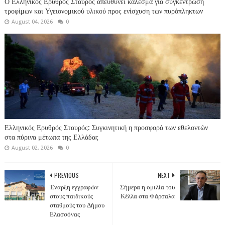
Ο Ελληνικός Ερυθρός Σταυρός απευθύνει κάλεσμα για συγκέντρωση
τροφίμων και Υγειονομικού υλικού προς ενίσχυση των πυρόπληκτων
August 04, 2026
0
Ελληνικός Ερυθρός Σταυρός: Συγκινητική η προσφορά των εθελοντών
στα πύρινα μέτωπα της Ελλάδας
August 02, 2026
0
PREVIOUS
NEXT
Έναρξη εγγραφών
Σήμερα η ομιλία του
στους παιδικούς
Κέλλα στα Φάρσαλα
σταθμούς του Δήμου
Ελασσόνας