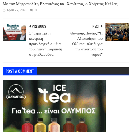
Με τον Μητροπολίτη Ελασσόνας κκ. Χαρίτωνα, ο Χρήστος Κέλλας
April 27, 2026
0
PREVIOUS
NEXT
Σήμερα Τρίτη η
Θανάσης Παιδής: “Η
κεντρική
Αξιοποίηση του
προεκλογική ομιλία
Ολύμπου κλειδί για
του Γιάννη Καριπίδη
την ανάπτυξη του
στην Ελασσόνα
νομού"
POST A COMMENT