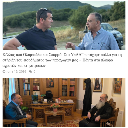
Κέλλας από Ολυμπιάδα και Σπαρμό: Στο ΥπΑΑΤ πετύχαμε πολλά για τη
στήριξη του εισοδήματος των παραγωγών μας – Πάντα στο πλευρό
αγροτών και κτηνοτρόφων
June 15, 2026
0