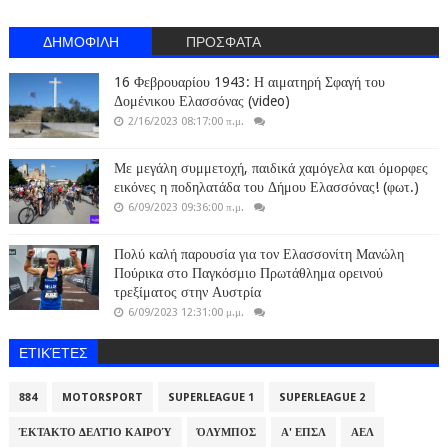
ΔΗΜΟΦΙΛΗ
ΠΡΟΣΦΑΤΑ
16 Φεβρουαρίου 1943: Η αιματηρή Σφαγή του
Δομένικου Ελασσόνας (video)
2/16/2023 08:17:00 π.μ.
Με μεγάλη συμμετοχή, παιδικά χαμόγελα και όμορφες
εικόνες η ποδηλατάδα του Δήμου Ελασσόνας! (φωτ.)
6/09/2023 09:36:00 π.μ.
Πολύ καλή παρουσία για τον Ελασσονίτη Μανώλη
Πούρικα στο Παγκόσμιο Πρωτάθλημα ορεινού
τρεξίματος στην Αυστρία
6/09/2023 12:31:00 μ.μ.
ΕΤΙΚΈΤΕΣ
884
MOTORSPORT
SUPERLEAGUE 1
SUPERLEAGUE 2
ΈΚΤΑΚΤΟ ΔΕΛΤΊΟ ΚΑΙΡΟΎ
ΌΛΥΜΠΟΣ
Α' ΕΠΣΛ
ΑΕΛ