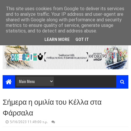
This site uses cookies from Google to deliver its services
and to analyze traffic. Your IP address and user-agent are
shared with Google along with performance and security
metrics to ensure quality of service, generate usage
statistics, and to detect and address abuse.
LEARN MORE
GOT IT
Σήμερα η ομιλία του Κέλλα στα
Φάρσαλα
5/16/2023 11:49:00 π.μ.