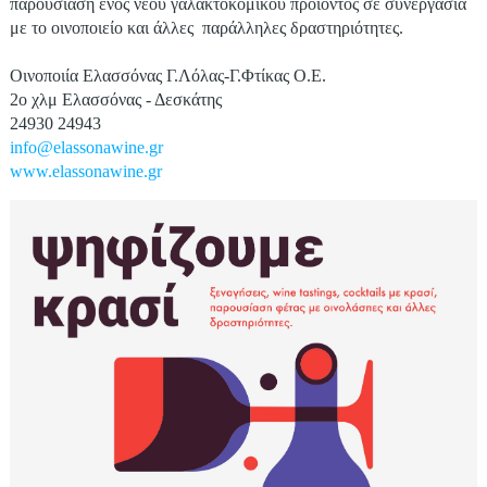
παρουσίαση ενός νέου γαλακτοκομικού προϊόντος σε συνεργασία
με το οινοποιείο και άλλες παράλληλες δραστηριότητες.
Οινοποιία Ελασσόνας Γ.Λόλας-Γ.Φτίκας Ο.Ε.
2ο χλμ Ελασσόνας - Δεσκάτης
24930 24943
info@elassonawine.gr
www.elassonawine.gr