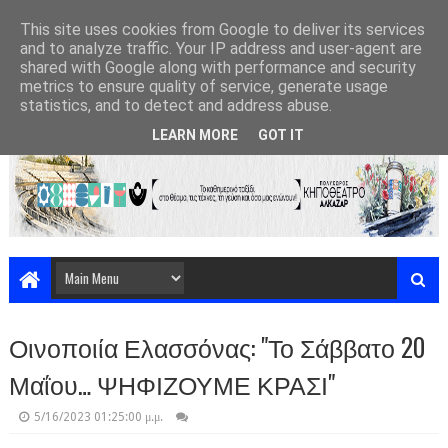
This site uses cookies from Google to deliver its services
and to analyze traffic. Your IP address and user-agent are
shared with Google along with performance and security
metrics to ensure quality of service, generate usage
statistics, and to detect and address abuse.
LEARN MORE
GOT IT
Οινοποιία Ελασσόνας: "Το Σάββατο 20
Μαΐου… ΨΗΦΙΖΟΥΜΕ ΚΡΑΣΙ"
5/16/2023 01:25:00 μ.μ.