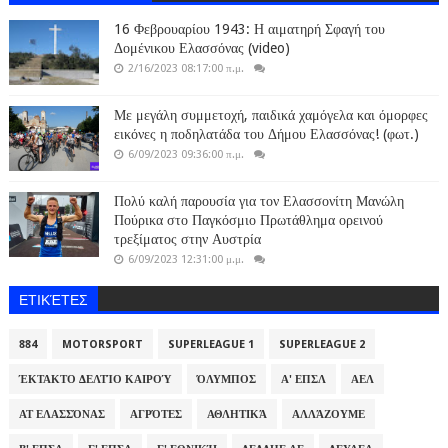
16 Φεβρουαρίου 1943: Η αιματηρή Σφαγή του
Δομένικου Ελασσόνας (video)
2/16/2023 08:17:00 π.μ.
Με μεγάλη συμμετοχή, παιδικά χαμόγελα και όμορφες
εικόνες η ποδηλατάδα του Δήμου Ελασσόνας! (φωτ.)
6/09/2023 09:36:00 π.μ.
Πολύ καλή παρουσία για τον Ελασσονίτη Μανώλη
Πούρικα στο Παγκόσμιο Πρωτάθλημα ορεινού
τρεξίματος στην Αυστρία
6/09/2023 12:31:00 μ.μ.
ΕΤΙΚΈΤΕΣ
884
MOTORSPORT
SUPERLEAGUE 1
SUPERLEAGUE 2
ΈΚΤΑΚΤΟ ΔΕΛΤΊΟ ΚΑΙΡΟΎ
ΌΛΥΜΠΟΣ
Α' ΕΠΣΛ
ΑΕΛ
ΑΤ ΕΛΑΣΣΌΝΑΣ
ΑΓΡΌΤΕΣ
ΑΘΛΗΤΙΚΆ
ΑΛΛΆΖΟΥΜΕ