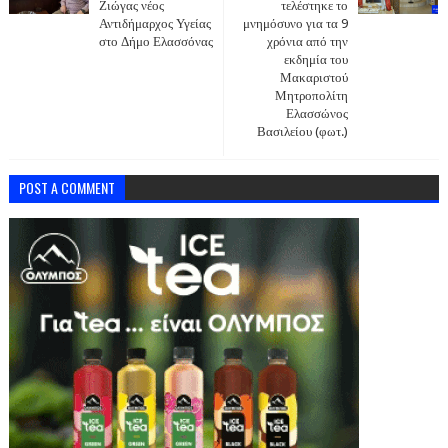
Ζιώγας νέος
τελέστηκε το
Αντιδήμαρχος Υγείας
μνημόσυνο για τα 9
στο Δήμο Ελασσόνας
χρόνια από την
εκδημία του
Μακαριστού
Μητροπολίτη
Ελασσώνος
Βασιλείου (φωτ.)
POST A COMMENT