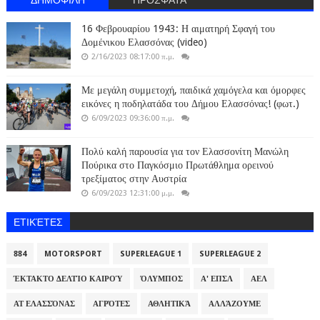
16 Φεβρουαρίου 1943: Η αιματηρή Σφαγή του
Δομένικου Ελασσόνας (video)
2/16/2023 08:17:00 π.μ.
Με μεγάλη συμμετοχή, παιδικά χαμόγελα και όμορφες
εικόνες η ποδηλατάδα του Δήμου Ελασσόνας! (φωτ.)
6/09/2023 09:36:00 π.μ.
Πολύ καλή παρουσία για τον Ελασσονίτη Μανώλη
Πούρικα στο Παγκόσμιο Πρωτάθλημα ορεινού
τρεξίματος στην Αυστρία
6/09/2023 12:31:00 μ.μ.
ΕΤΙΚΈΤΕΣ
884
MOTORSPORT
SUPERLEAGUE 1
SUPERLEAGUE 2
ΈΚΤΑΚΤΟ ΔΕΛΤΊΟ ΚΑΙΡΟΎ
ΌΛΥΜΠΟΣ
Α' ΕΠΣΛ
ΑΕΛ
ΑΤ ΕΛΑΣΣΌΝΑΣ
ΑΓΡΌΤΕΣ
ΑΘΛΗΤΙΚΆ
ΑΛΛΆΖΟΥΜΕ