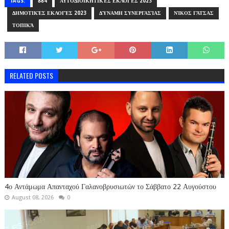
TAGS:
884
ΑΥΤΟΔΙΟΙΚΗΤΙΚΈΣ ΕΚΛΟΓΈΣ 2023
ΔΗΜΟΤΙΚΈΣ ΕΚΛΟΓΈΣ 2023
ΔΎΝΑΜΗ ΣΥΝΕΡΓΑΣΊΑΣ
ΝΊΚΟΣ ΓΆΤΣΑΣ
ΤΟΠΙΚΆ
RELATED POSTS
4ο Αντάμωμα Απανταχού Γαλανοβρυσιωτών το Σάββατο 22 Αυγούστου
August 08, 2026
0