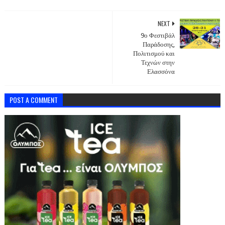
NEXT
9ο Φεστιβάλ
Παράδοσης,
Πολιτισμού και
Τεχνών στην
Ελασσόνα
POST A COMMENT