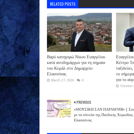
RELATED POSTS
Βαρύ κατηγορώ Νίκου Ευαγγέλου
Ευαγγέλου
κατά αντιδημάρχων για τη σημαία
Κέντρο Τσ
του Κεμάλ στο Δημαρχείο
ταξιδεύει,
Ελασσόνας
το σήμερα
για το αύρ
March 27, 2026
0
October 
PREVIOUS
«ΜΟΥΣΙΚΗ ΣΑΝ ΠΑΡΑΜΥΘΙ» | Συν
με τα σύνολα της Παιδικής Χορωδίας
Ελασσόνας