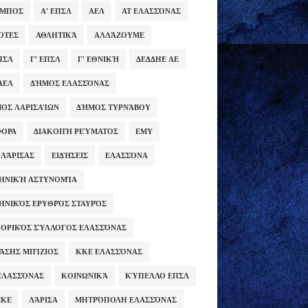
ΥΜΠΟΣ
Α' ΕΠΣΛ
ΑΕΛ
ΑΤ ΕΛΑΣΣΌΝΑΣ
ΌΤΕΣ
ΑΘΛΗΤΙΚΆ
ΑΛΛΆΖΟΥΜΕ
ΕΠΣΛ
Γ' ΕΠΣΛ
Γ' ΕΘΝΙΚΉ
ΔΕΔΔΗΕ ΑΕ
ΑΕΛ
ΔΉΜΟΣ ΕΛΑΣΣΌΝΑΣ
ΟΣ ΛΑΡΙΣΑΊΩΝ
ΔΉΜΟΣ ΤΥΡΝΆΒΟΥ
ΦΟΡΑ
ΔΙΑΚΟΠΉ ΡΕΎΜΑΤΟΣ
ΕΜΥ
 ΛΆΡΙΣΑΣ
ΕΙΔΉΣΕΙΣ
ΕΛΑΣΣΌΝΑ
ΗΝΙΚΉ ΑΣΤΥΝΟΜΊΑ
ΗΝΙΚΌΣ ΕΡΥΘΡΌΣ ΣΤΑΥΡΌΣ
ΟΡΙΚΌΣ ΣΎΛΛΟΓΟΣ ΕΛΑΣΣΌΝΑΣ
ΆΣΗΣ ΜΠΊΖΙΟΣ
ΚΚΕ ΕΛΑΣΣΌΝΑΣ
ΕΛΑΣΣΌΝΑΣ
ΚΟΙΝΩΝΙΚΆ
ΚΎΠΕΛΛΟ ΕΠΣΛ
ΜΚΕ
ΛΆΡΙΣΑ
ΜΗΤΡΌΠΟΛΗ ΕΛΑΣΣΌΝΑΣ