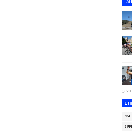
Δ
6/09
ΕΤ
884
SUP