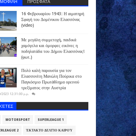
ΗΜΟΦΙΛΗ
ΠΡΟΣΦΑΤΑ
16 Φεβρουαρίου 1943: Η αιματηρή
Σφαγή του Δομένικου Ελασσόνας
(video)
Με μεγάλη συμμετοχή, παιδικά
χαμόγελα και όμορφες εικόνες η
ποδηλατάδα του Δήμου Ελασσόνας!
(φωτ.)
Πολύ καλή παρουσία για τον
Ελασσονίτη Μανώλη Πούρικα στο
Παγκόσμιο Πρωτάθλημα ορεινού
τρεξίματος στην Αυστρία
/2023 12:31:00 μ.μ.
ΙΚΈΤΕΣ
MOTORSPORT
SUPERLEAGUE 1
ERLEAGUE 2
ΈΚΤΑΚΤΟ ΔΕΛΤΊΟ ΚΑΙΡΟΎ