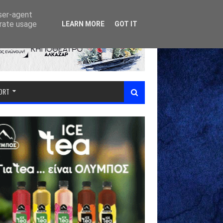
user-agent
erate usage
LEARN MORE
GOT IT
PORT