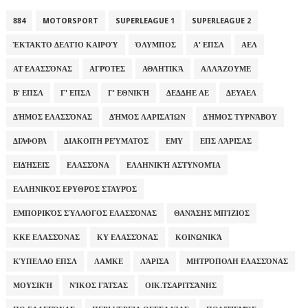
884
MOTORSPORT
SUPERLEAGUE 1
SUPERLEAGUE 2
ΈΚΤΑΚΤΟ ΔΕΛΤΊΟ ΚΑΙΡΟΎ
ΌΛΥΜΠΟΣ
Α' ΕΠΣΛ
ΑΕΛ
ΑΤ ΕΛΑΣΣΌΝΑΣ
ΑΓΡΌΤΕΣ
ΑΘΛΗΤΙΚΆ
ΑΛΛΆΖΟΥΜΕ
Β' ΕΠΣΛ
Γ' ΕΠΣΛ
Γ' ΕΘΝΙΚΉ
ΔΕΔΔΗΕ ΑΕ
ΔΕΥΑΕΛ
ΔΉΜΟΣ ΕΛΑΣΣΌΝΑΣ
ΔΉΜΟΣ ΛΑΡΙΣΑΊΩΝ
ΔΉΜΟΣ ΤΥΡΝΆΒΟΥ
ΔΙΆΦΟΡΑ
ΔΙΑΚΟΠΉ ΡΕΎΜΑΤΟΣ
ΕΜΥ
ΕΠΣ ΛΆΡΙΣΑΣ
ΕΙΔΉΣΕΙΣ
ΕΛΑΣΣΌΝΑ
ΕΛΛΗΝΙΚΉ ΑΣΤΥΝΟΜΊΑ
ΕΛΛΗΝΙΚΌΣ ΕΡΥΘΡΌΣ ΣΤΑΥΡΌΣ
ΕΜΠΟΡΙΚΌΣ ΣΎΛΛΟΓΟΣ ΕΛΑΣΣΌΝΑΣ
ΘΑΝΆΣΗΣ ΜΠΊΖΙΟΣ
ΚΚΕ ΕΛΑΣΣΌΝΑΣ
ΚΥ ΕΛΑΣΣΌΝΑΣ
ΚΟΙΝΩΝΙΚΆ
ΚΎΠΕΛΛΟ ΕΠΣΛ
ΛΑΜΚΕ
ΛΆΡΙΣΑ
ΜΗΤΡΌΠΟΛΗ ΕΛΑΣΣΌΝΑΣ
ΜΟΥΣΙΚΉ
ΝΊΚΟΣ ΓΆΤΣΑΣ
ΟΙΚ.ΤΣΑΡΙΤΣΆΝΗΣ