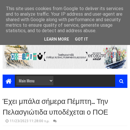
This site uses cookies from Google to deliver its services
and to analyze traffic. Your IP address and user-agent are
shared with Google along with performance and security
metrics to ensure quality of service, generate usage
statistics, and to detect and address abuse.
LEARN MORE
GOT IT
Έχει μπάλα σήμερα Πέμπτη... Την
Πελασγιώτιδα υποδέχεται ο ΠΟΕ
11/23/2023 11:28:00 π.μ.