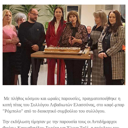
Με πλήθος κόσμου και ωραίες παρουσίες, πραγματοποιήθηκε η
κοπή πίτας του Συλλόγου Λιβαδιωτών Ελασσόνας, στο καφέ-μπαρ
"Ρόμπολο" από το διοικητικό συμβούλιο του συλλόγου.
Την εκδήλωση τίμησαν με την παρουσία τους οι Αντιδήμαρχοι
Φρόσω Καρκαβανίδου-Σκρέτα και Έλενα Ταζέ, η πρόεδρος του