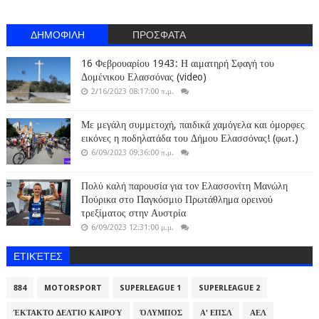
ΔΗΜΟΦΙΛΗ
ΠΡΟΣΦΑΤΑ
16 Φεβρουαρίου 1943: Η αιματηρή Σφαγή του
Δομένικου Ελασσόνας (video)
2/16/2023 08:17:00 π.μ.
Με μεγάλη συμμετοχή, παιδικά χαμόγελα και όμορφες
εικόνες η ποδηλατάδα του Δήμου Ελασσόνας! (φωτ.)
6/09/2023 09:36:00 π.μ.
Πολύ καλή παρουσία για τον Ελασσονίτη Μανώλη
Πούρικα στο Παγκόσμιο Πρωτάθλημα ορεινού
τρεξίματος στην Αυστρία
6/09/2023 12:31:00 μ.μ.
ΕΤΙΚΈΤΕΣ
884
MOTORSPORT
SUPERLEAGUE 1
SUPERLEAGUE 2
ΈΚΤΑΚΤΟ ΔΕΛΤΊΟ ΚΑΙΡΟΎ
ΌΛΥΜΠΟΣ
Α' ΕΠΣΛ
ΑΕΛ