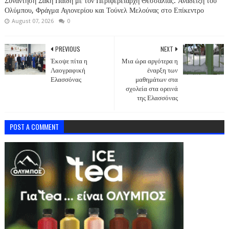
Συνάντηση Σάκη Παιδή με τον Περιφερειάρχη Θεσσαλίας: Ανάδειξη του
Ολύμπου, Φράγμα Αγιονερίου και Τούνελ Μελούνας στο Επίκεντρο
August 07, 2026
0
PREVIOUS
NEXT
Έκοψε πίτα η
Μια ώρα αργότερα η
Λαογραφική
έναρξη των
Ελασσόνας
μαθημάτων στα
σχολεία στα ορεινά
της Ελασσόνας
POST A COMMENT