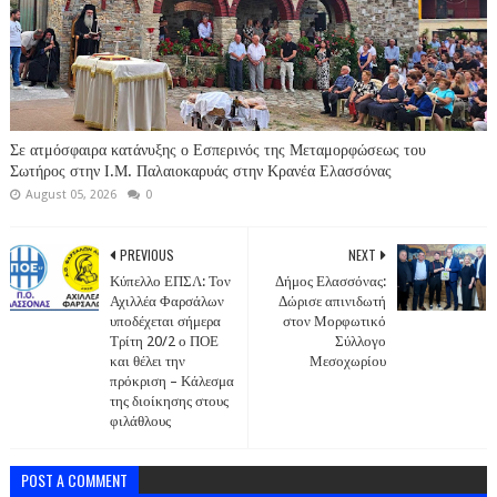
Σε ατμόσφαιρα κατάνυξης ο Εσπερινός της Μεταμορφώσεως του
Σωτήρος στην Ι.Μ. Παλαιοκαρυάς στην Κρανέα Ελασσόνας
August 05, 2026
0
PREVIOUS
NEXT
Κύπελλο ΕΠΣΛ: Τον
Δήμος Ελασσόνας:
Αχιλλέα Φαρσάλων
Δώρισε απινιδωτή
υποδέχεται σήμερα
στον Μορφωτικό
Τρίτη 20/2 ο ΠΟΕ
Σύλλογο
και θέλει την
Μεσοχωρίου
πρόκριση – Κάλεσμα
της διοίκησης στους
φιλάθλους
POST A COMMENT