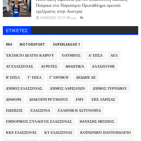
Πούρικα στο Παγκόσμιο Πρωτάθλημα ορεινού
τρεξίματος στην Αυστρία
6/09/2023 12:31:00 μ.μ.
ΕΤΙΚΈΤΕΣ
884
MOTORSPORT
SUPERLEAGUE 1
ΈΚΤΑΚΤΟ ΔΕΛΤΊΟ ΚΑΙΡΟΎ
ΌΛΥΜΠΟΣ
Α' ΕΠΣΛ
ΑΕΛ
ΑΤ ΕΛΑΣΣΌΝΑΣ
ΑΓΡΌΤΕΣ
ΑΘΛΗΤΙΚΆ
ΑΛΛΆΖΟΥΜΕ
Β' ΕΠΣΛ
Γ' ΕΠΣΛ
Γ' ΕΘΝΙΚΉ
ΔΕΔΔΗΕ ΑΕ
ΔΉΜΟΣ ΕΛΑΣΣΌΝΑΣ
ΔΉΜΟΣ ΛΑΡΙΣΑΊΩΝ
ΔΉΜΟΣ ΤΥΡΝΆΒΟΥ
ΔΙΆΦΟΡΑ
ΔΙΑΚΟΠΉ ΡΕΎΜΑΤΟΣ
ΕΜΥ
ΕΠΣ ΛΆΡΙΣΑΣ
ΕΙΔΉΣΕΙΣ
ΕΛΑΣΣΌΝΑ
ΕΛΛΗΝΙΚΉ ΑΣΤΥΝΟΜΊΑ
ΕΜΠΟΡΙΚΌΣ ΣΎΛΛΟΓΟΣ ΕΛΑΣΣΌΝΑΣ
ΘΑΝΆΣΗΣ ΜΠΊΖΙΟΣ
ΚΚΕ ΕΛΑΣΣΌΝΑΣ
ΚΥ ΕΛΑΣΣΌΝΑΣ
ΚΟΙΝΩΝΙΚΌ ΠΑΝΤΟΠΩΛΕΊΟ