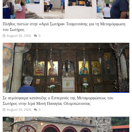
Πλήθος πιστών στην «Αγιά Σωτήρα» Τσαριτσάνης για τη Μεταμόρφωση
του Σωτήρος
August 05, 2026
0
Σε ατμόσφαιρα κατάνυξης ο Εσπερινός της Μεταμορφώσεως του
Σωτήρος στην Ιερά Μονή Παναγίας Ολυμπιώτισσας
August 05, 2026
0