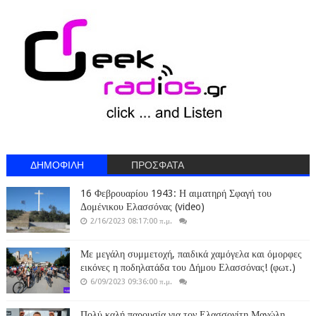
ΔΗΜΟΦΙΛΗ
ΠΡΟΣΦΑΤΑ
16 Φεβρουαρίου 1943: Η αιματηρή Σφαγή του
Δομένικου Ελασσόνας (video)
2/16/2023 08:17:00 π.μ.
Με μεγάλη συμμετοχή, παιδικά χαμόγελα και όμορφες
εικόνες η ποδηλατάδα του Δήμου Ελασσόνας! (φωτ.)
6/09/2023 09:36:00 π.μ.
Πολύ καλή παρουσία για τον Ελασσονίτη Μανώλη