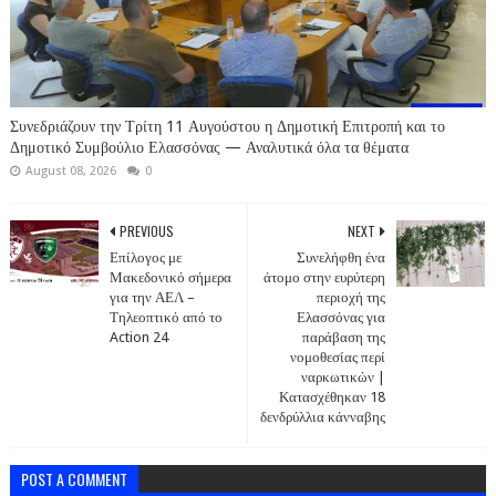
Συνεδριάζουν την Τρίτη 11 Αυγούστου η Δημοτική Επιτροπή και το
Δημοτικό Συμβούλιο Ελασσόνας — Αναλυτικά όλα τα θέματα
August 08, 2026
0
PREVIOUS
NEXT
Επίλογος με
Συνελήφθη ένα
Μακεδονικό σήμερα
άτομο στην ευρύτερη
για την ΑΕΛ –
περιοχή της
Τηλεοπτικό από το
Ελασσόνας για
Action 24
παράβαση της
νομοθεσίας περί
ναρκωτικών |
Κατασχέθηκαν 18
δενδρύλλια κάνναβης
POST A COMMENT