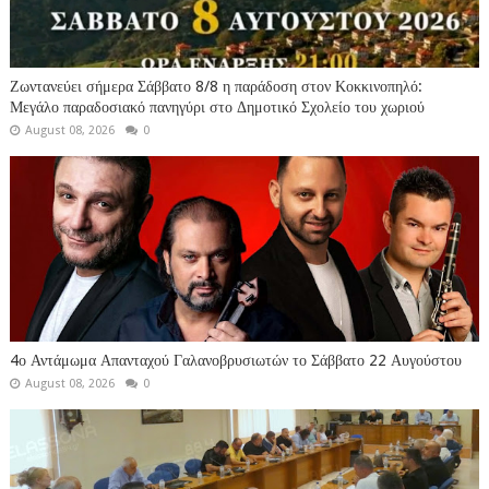
Ζωντανεύει σήμερα Σάββατο 8/8 η παράδοση στον Κοκκινοπηλό:
Μεγάλο παραδοσιακό πανηγύρι στο Δημοτικό Σχολείο του χωριού
August 08, 2026
0
4ο Αντάμωμα Απανταχού Γαλανοβρυσιωτών το Σάββατο 22 Αυγούστου
August 08, 2026
0