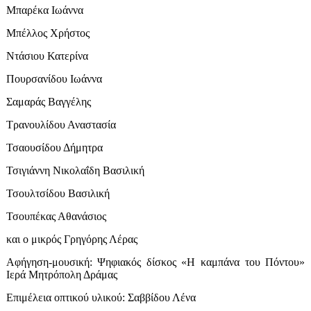
Μπαρέκα Ιωάννα
Μπέλλος Χρήστος
Ντάσιου Κατερίνα
Πουρσανίδου Ιωάννα
Σαμαράς Βαγγέλης
Τρανουλίδου Αναστασία
Τσαουσίδου Δήμητρα
Τσιγιάννη Νικολαΐδη Βασιλική
Τσουλτσίδου Βασιλική
Τσουπέκας Αθανάσιος
και ο μικρός Γρηγόρης Λέρας
Αφήγηση-μουσική: Ψηφιακός δίσκος «Η καμπάνα του Πόντου»
Ιερά Μητρόπολη Δράμας
Επιμέλεια οπτικού υλικού: Σαββίδου Λένα