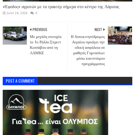
«Έφοδος» αγροτών με τα τρακτέρ σήμερα στο κέντρο της Λάρισας
June 24, 2026
0
PREVIOUS
NEXT
Με μεγάλη επιτυχία
Η Αυτοκινητόδρομος
το 1ο Ράλλυ Σπριντ
Αιγαίου προάγει την
Κισσάβου από τη
οδική ασφάλεια σε
ΛΑΜΚΕ
μαθητές Γυμνασίων
μέσω καινοτόμου
προγράμματος
POST A COMMENT