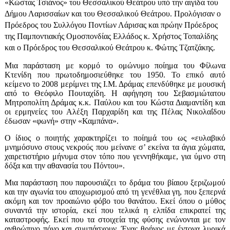
«Κώστας Τσιάνος» του Θεσσαλικού Θεάτρου υπό την αιγίδα του
Δήμου Λαρισσαίων και του Θεσσαλικού Θεάτρου. Προλόγισαν ο
Πρόεδρος του Συλλόγου Ποντίων Λάρισας και πρώην Πρόεδρος
της Παμποντιακής Ομοσπονδίας Ελλάδος κ. Χρήστος Τοπαλίδης
και ο Πρόεδρος του Θεσσαλικού Θεάτρου κ. Φώτης Τζατζάκης.
Μια παράσταση με κορμό το ομώνυμο ποίημα του Φίλωνα
Κτενίδη που πρωτοδημοσιεύθηκε του 1950. Το επικό αυτό
κείμενο το 2008 μερίμνει της Ι.Μ. Δράμας επενδύθηκε με μουσική
από το Θεόφιλο Πουταχίδη. Η αφήγηση του Σεβασμιώτατου
Μητροπολίτη Δράμας κ.κ. Παύλου και του Κώστα Διαμαντίδη και
οι ερμηνείες του Αλέξη Παρχαρίδη και της Πέλας Νικολαΐδου
έδωσαν «φωνή» στην «Καμπάνα».
Ο ίδιος ο ποιητής χαρακτηρίζει το ποίημά του ως «ευλαβικό
μνημόσυνο στους νεκρούς που μείνανε σ’ εκείνα τα άγια χώματα,
χαιρετιστήριο μήνυμα στον τόπο που γεννηθήκαμε, για ύμνο στη
δόξα και την αθανασία του Πόντου».
Μια παράσταση που παρουσιάζει το δράμα του βίαιου ξεριζωμού
και την αγωνία του αποχωρισμού από τη γενέθλια γη, που ξεπερνά
ακόμη και τον προαιώνιο φόβο του θανάτου. Εκεί όπου ο μύθος
συναντά την ιστορία, εκεί που τελικά η ελπίδα επικρατεί της
καταστροφής. Εκεί που τα στοιχεία της φύσης ενώνονται με τον
ανθρώπινο πόνο και συμπάσχουν. Ένας θρήνος με έντονα λυρικά