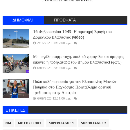
ΔΗΜΟΦΙΛΗ
ΠΡΟΣΦΑΤΑ
16 Φεβρουαρίου 1943: Η αιματηρή Σφαγή του
Δομένικου Ελασσόνας (video)
2/16/2023 08:17:00 π.μ.
Με μεγάλη συμμετοχή, παιδικά χαμόγελα και όμορφες
εικόνες η ποδηλατάδα του Δήμου Ελασσόνας! (φωτ.)
6/09/2023 09:36:00 π.μ.
Πολύ καλή παρουσία για τον Ελασσονίτη Μανώλη
Πούρικα στο Παγκόσμιο Πρωτάθλημα ορεινού
τρεξίματος στην Αυστρία
6/09/2023 12:31:00 μ.μ.
ΕΤΙΚΈΤΕΣ
884
MOTORSPORT
SUPERLEAGUE 1
SUPERLEAGUE 2