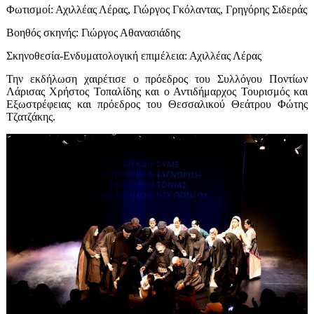
Φωτισμοί: Αχιλλέας Λέρας, Γιώργος Γκόλαντας, Γρηγόρης Σιδεράς
Βοηθός σκηνής: Γιώργος Αθανασιάδης
Σκηνοθεσία-Ενδυματολογική επιμέλεια: Αχιλλέας Λέρας
Την εκδήλωση χαιρέτισε ο πρόεδρος του Συλλόγου Ποντίων
Λάρισας Χρήστος Τοπαλίδης και ο Αντιδήμαρχος Τουρισμός και
Εξωστρέφειας και πρόεδρος του Θεσσαλικού Θεάτρου Φώτης
Τζατζάκης.