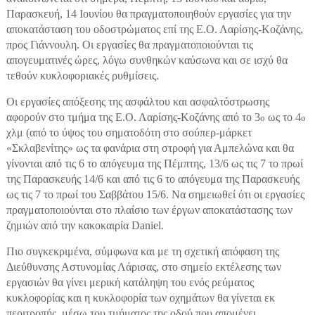
Παρασκευή, 14 Ιουνίου θα πραγματοποιηθούν εργασίες για την
αποκατάσταση του οδοστρώματος επί της Ε.Ο. Λαρίσης-Κοζάνης,
προς Γιάννουλη. Οι εργασίες θα πραγματοποιούνται τις
απογευματινές ώρες, λόγω συνθηκών καύσωνα και σε ισχύ θα
τεθούν κυκλοφοριακές ρυθμίσεις.
Οι εργασίες απόξεσης της ασφάλτου και ασφαλτόστρωσης
αφορούν στο τμήμα της Ε.Ο. Λαρίσης-Κοζάνης από το 3
ως το 4
ο
ο
χλμ (από το ύψος του σηματοδότη στο σούπερ-μάρκετ
«Σκλαβενίτης» ως τα φανάρια στη στροφή για Αμπελώνα και θα
γίνονται από τις 6 το απόγευμα της Πέμπτης, 13/6 ως τις 7 το πρωί
της Παρασκευής 14/6 και από τις 6 το απόγευμα της Παρασκευής
ως τις 7 το πρωί του Σαββάτου 15/6. Να σημειωθεί ότι οι εργασίες
πραγματοποιούνται στο πλαίσιο των έργων αποκατάστασης των
ζημιών από την κακοκαιρία
Daniel
.
Πιο συγκεκριμένα, σύμφωνα και με τη σχετική απόφαση της
Διεύθυνσης Αστυνομίας Λάρισας, στο σημείο εκτέλεσης των
εργασιών θα γίνει μερική κατάληψη του ενός ρεύματος
κυκλοφορίας και η κυκλοφορία των οχημάτων θα γίνεται εκ
περιτροπής, μέσω του τμήματος της οδού που απομένει.