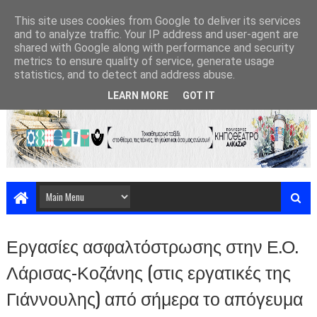
This site uses cookies from Google to deliver its services
and to analyze traffic. Your IP address and user-agent are
shared with Google along with performance and security
metrics to ensure quality of service, generate usage
statistics, and to detect and address abuse.
LEARN MORE
GOT IT
Εργασίες ασφαλτόστρωσης στην Ε.Ο.
Λάρισας-Κοζάνης (στις εργατικές της
Γιάννουλης) από σήμερα το απόγευμα