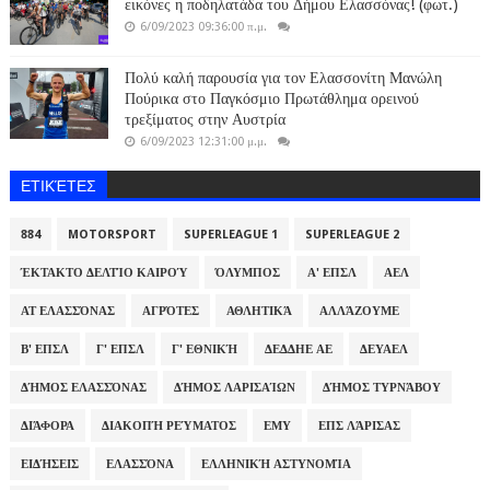
εικόνες η ποδηλατάδα του Δήμου Ελασσόνας! (φωτ.)
6/09/2023 09:36:00 π.μ.
Πολύ καλή παρουσία για τον Ελασσονίτη Μανώλη
Πούρικα στο Παγκόσμιο Πρωτάθλημα ορεινού
τρεξίματος στην Αυστρία
6/09/2023 12:31:00 μ.μ.
ΕΤΙΚΈΤΕΣ
884
MOTORSPORT
SUPERLEAGUE 1
SUPERLEAGUE 2
ΈΚΤΑΚΤΟ ΔΕΛΤΊΟ ΚΑΙΡΟΎ
ΌΛΥΜΠΟΣ
Α' ΕΠΣΛ
ΑΕΛ
ΑΤ ΕΛΑΣΣΌΝΑΣ
ΑΓΡΌΤΕΣ
ΑΘΛΗΤΙΚΆ
ΑΛΛΆΖΟΥΜΕ
Β' ΕΠΣΛ
Γ' ΕΠΣΛ
Γ' ΕΘΝΙΚΉ
ΔΕΔΔΗΕ ΑΕ
ΔΕΥΑΕΛ
ΔΉΜΟΣ ΕΛΑΣΣΌΝΑΣ
ΔΉΜΟΣ ΛΑΡΙΣΑΊΩΝ
ΔΉΜΟΣ ΤΥΡΝΆΒΟΥ
ΔΙΆΦΟΡΑ
ΔΙΑΚΟΠΉ ΡΕΎΜΑΤΟΣ
ΕΜΥ
ΕΠΣ ΛΆΡΙΣΑΣ
ΕΙΔΉΣΕΙΣ
ΕΛΑΣΣΌΝΑ
ΕΛΛΗΝΙΚΉ ΑΣΤΥΝΟΜΊΑ