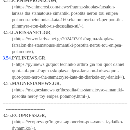
3.52.
E
-
ENIMEROSI
.
COM
,
(«
https
://
e
-
enimerosi
.
com
/
news
/
fragma
-
skopias
-
farsalon
-
larisas
-
tha
-
stamatouse
-
simantiki
-
posotita
-
nerou
-
tou
-
enipea
-
potamou
-
meionontas
-
kata
-160-
ekatommyria
-
m
3-
peripou
-
tin
-
plimmyra
-
ston
-
kabo
-
tis
-
thessalias
-
sti
/»),
3.53.
LARISSA
NET
.
GR
,
(«https://www.larissanet.gr/2024/07/01/fragma-skopias-
farsalon-tha-stamatouse-simantiki-posotita-nerou-tou-enipea-
potamou/»),
3.54.
PYLINEWS
.
GR
,
(«https://pylinews.gr/quot-techniko-arthro-gia-ton-quot-daniel-
quot-kai-quot-fragma-skopias-enipea-farsalon-larisas-quot-
quot-poso-nero-tha-stamatoyse-kata-tin-diarkeia-toy-daniel/»),
3.55.
MAGNESIANEWS
.
GR
,
(«https://magnesianews.gr/thessalia/tha-stamatoyse-simantiki-
posotita-neroy-toy-enipea-potamoy.html»),
--------------------------------------------------------------------------------------
---------------------------
3.56.
ECOPRESS
.
GR
,
(«https://ecopress.gr/fragmat-agioneriou-pos-xanetai-ydatiko-
dynamiko/»),