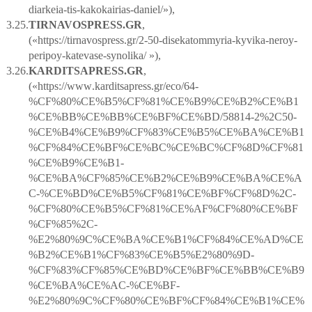
diarkeia-tis-kakokairias-daniel/»),
3.25.
TIRNAVOSPRESS
.
GR
,
(«
https
://
tirnavospress
.
gr
/2-50-
disekatommyria
-
kyvika
-
neroy
-
peripoy
-
katevase
-
synolika
/ »),
3.26.
KARDITSAPRESS
.
GR
,
(«
https
://
www
.
karditsapress
.
gr
/
eco
/64-
%
CF
%80%
CE
%
B
5%
CF
%81%
CE
%
B
9%
CE
%
B
2%
CE
%
B
1
%
CE
%
BB
%
CE
%
BB
%
CE
%
BF
%
CE
%
BD
/58814-2%2
C
50-
%
CE
%
B
4%
CE
%
B
9%
CF
%83%
CE
%
B
5%
CE
%
BA
%
CE
%
B
1
%
CF
%84%
CE
%
BF
%
CE
%
BC
%
CE
%
BC
%
CF
%8
D
%
CF
%81
%
CE
%
B
9%
CE
%
B
1-
%
CE
%
BA
%
CF
%85%
CE
%
B
2%
CE
%
B
9%
CE
%
BA
%
CE
%
A
C
-%
CE
%
BD
%
CE
%
B
5%
CF
%81%
CE
%
BF
%
CF
%8
D
%2
C
-
%
CF
%80%
CE
%
B
5%
CF
%81%
CE
%
AF
%
CF
%80%
CE
%
BF
%
CF
%85%2
C
-
%
E
2%80%9
C
%
CE
%
BA
%
CE
%
B
1%
CF
%84%
CE
%
AD
%
CE
%
B
2%
CE
%
B
1%
CF
%83%
CE
%
B
5%
E
2%80%9
D
-
%
CF
%83%
CF
%85%
CE
%
BD
%
CE
%
BF
%
CE
%
BB
%
CE
%
B
9
%
CE
%
BA
%
CE
%
AC
-%
CE
%
BF
-
%
E
2%80%9
C
%
CF
%80%
CE
%
BF
%
CF
%84%
CE
%
B
1%
CE
%