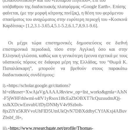
(Ελασσονίτικου)» και του «Ποταμού Πηνειού», επί του
υπόβαθρου της διαδικτυακής πλατφόρμας «Google Earth». Επίσης
φαίνεται, (με την μορφή κίτρινης πινέζας), η θέση του φερόμενου
σπασίματος του αναχώματος στην ευρύτερη περιοχή του «Κοσκινά
Καρδίτσας» [1,2,3.1-3.65,4,5.1-5.2,6.1,7,8,9.1-9.6].
Οι μέχρι τώρα επιστημονικές δημοσιεύσεις σε διεθνή
επιστημονικά περιοδικά, τόσο στην Αγγλική όσο και στην
Ελληνική γλώσσα, καθώς και η γενικότερη έρευνα σχετικά με τους
υδατικούς πόρους σε διάφορα μέρη της Ελλάδας, του “Θωμά Κ.
Παπαλάσκαρη”, μπορούν να βρεθούν στους παρακάτω
διαδικτυακούς συνδέσμους:
i
).«https://scholar.google.gr/citations?
hl=el&user=XwAjaVgAAAAJ&view_op=list_works&gmla=AJsN
-F5jWHFrhlwml-s4fV1yRsox1l8cEaZbOBXT7lcQuzuudmJQj-
xsJkXDcwEnvubUfDyDNMyV4v9Szboh-
8jxZlYn5KRVvoUhFID5UtnUkQvN7DBXddbyCYfAKxj4ABuv
Zbsbf_0l»,
ii
).«
https://www.researchgate.net/profile/Thomas-