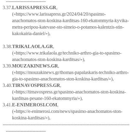
---------------------------
3.37.
LARISSAPRESS
.
GR
,
(«
https://www.larissapress.gr/2024/04/20/spasimo-
anachomatos-ston-koskina-karditsas-160-ekatommyria-kyvika-
metra-peripou-katevase-sto-simeio-o-potamos-kalentzis-stin-
kakokairia-daniel/
»),
3.38.
TRIKALAOLA
.
GR
,
(«
https://www.trikalaola.gr/techniko-arthro-gia-to-spasimo-
anachomatos-ston-koskina-karditsas/
»),
3.39.
MOUZAKINEWS
.
GR
,
(«
https://mouzakinews.gr/thomas-papalaskaris-techniko-arthro-
gia-to-spasimo-anachomatos-ston-koskina-karditsas/
»),
3.40.
TIRNAVOSPRESS
.
GR
,
(«
https
://
tirnavospress
.
gr
/
spasimo
-
anachomatos
-
ston
-
koskina
-
karditsas
-
pesane
-160-
ekatommyria
/
»),
3.41.
E
-
ENIMEROSI
.
COM
,
(«
https
://
e
-
enimerosi
.
com
/
news
/
spasimo
-
anachomatos
-
ston
-
koskina
-
karditsas
/»),
--------------------------------------------------------------------------------------
---------------------------