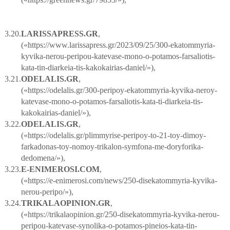
3.20.
LARISSAPRESS
.
GR
,
(«https://www.larissapress.gr/2023/09/25/300-ekatommyria-
kyvika-nerou-peripou-katevase-mono-o-potamos-farsaliotis-
kata-tin-diarkeia-tis-kakokairias-daniel/»),
3.21.
ODELALIS
.
GR
,
(«https://odelalis.gr/300-peripoy-ekatommyria-kyvika-neroy-
katevase-mono-o-potamos-farsaliotis-kata-ti-diarkeia-tis-
kakokairias-daniel/»),
3.22.
ODELALIS
.
GR
,
(«https://odelalis.gr/plimmyrise-peripoy-to-21-toy-dimoy-
farkadonas-toy-nomoy-trikalon-symfona-me-doryforika-
dedomena/»),
3.23.
E
-
ENIMEROSI
.
COM
,
(«https://e-enimerosi.com/news/250-disekatommyria-kyvika-
nerou-peripo/»),
3.24.
TRIKALAOPINION
.
GR
,
(«https://trikalaopinion.gr/250-disekatommyria-kyvika-nerou-
peripou-katevase-synolika-o-potamos-pineios-kata-tin-