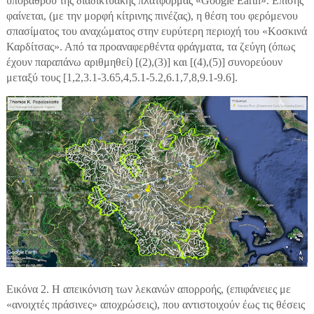
υπόβαθρου της διαδικτυακής πλατφόρμας «Google Earth». Επίσης
φαίνεται, (με την μορφή κίτρινης πινέζας), η θέση του φερόμενου
σπασίματος του αναχώματος στην ευρύτερη περιοχή του «Κοσκινά
Καρδίτσας». Από τα προαναφερθέντα φράγματα, τα ζεύγη (όπως
έχουν παραπάνω αριθμηθεί) [(2),(3)] και [(4),(5)] συνορεύουν
μεταξύ τους [1,2,3.1-3.65,4,5.1-5.2,6.1,7,8,9.1-9.6].
Εικόνα 2. Η απεικόνιση των λεκανών απορροής, (επιφάνειες με
«ανοιχτές πράσινες» αποχρώσεις), που αντιστοιχούν έως τις θέσεις