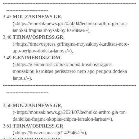
--------------------------------------------------------------------------------------
---------------------------
3.47.
MOUZAKINEWS
.
GR
,
(«https://mouzakinews.gr/2024/04/techniko-arthro-gia-ton-
ianokai-fragma-moyzakioy-karditsas/»),
3.48.
TIRNAVOSPRESS
.
GR
,
(«https://tirnavospress.gr/fragma-moyzakioy-karditsas-nero-
apo-peripoy-dodeka-ianoys/»),
3.49.
E
-
ENIMEROSI
.
COM
,
(«https://e-enimerosi.com/koinonia-kosmos/fragma-
mouzakiou-karditsas-perissotero-nero-apo-peripou-dodeka-
ianous/»),
--------------------------------------------------------------------------------------
---------------------------
3.50.
MOUZAKINEWS
.
GR
,
(«
https
://
mouzakinews
.
gr
/2024/07/
techniko
-
arthro
-
gia
-
ton
-
danielkai
-
fragma
-
skopias
-
enipea
-
farsalon
-
larisas
/»),
3.51.
TIRNAVOSPRESS
.
GR
,
(«
https
://
tirnavospress
.
gr
/142546-2/»),