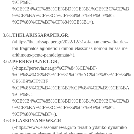
%CF%8C-
%CE%B4%CF%85%CE%BD%CE%B1%CE%BC%CE%B
9%CE%BA%CF%8C-%CF%84%CE%BF%CF%85-
%CF%80%CE%BF%CF%84%CE%B1»),
3.61.
THELARISSAPAPER
.
GR
,
(«https://thelarissapaper.gr/2022/12/31/oi-chamenes-efkairies-
tou-fragmatos-agioneriou-dimou-elassonas-nomou-larisas-me-
arithmous-pente-paradeigmata/»),
3.62.
PERREVIA
.
NET
.
GR
,
(«https://perrevia.net.gr/%CF%84%CE%BF-
%CF%84%CE%B5%CF%81%CE%AC%CF%83%CF%84%
CE%B9%CE%BF-
%CF%85%CE%B4%CE%B1%CF%84%CE%B9%CE%BA
%CF%8C-
%CE%B4%CF%85%CE%BD%CE%B1%CE%BC%CE%B
9%CE%BA%CF%8C-%CF%84%CE%BF%CF%85-
%CF%80%CE%BF/»),
3.63.
ELASSONANEWS
.
GR
,
(«https://www.elassonanews.gr/to-terastio-ydatiko-dynamiko-
tou-potamou-elassoniti-kai-oi-chamenes-efkairies-tou-