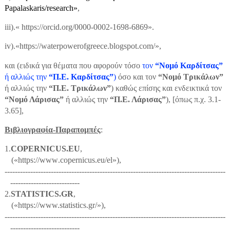
Papalaskaris/research»
,
iii
).« https://orcid.org/0000-0002-1698-6869».
iv
).«https://waterpowerofgreece.blogspot.com/»,
και (ειδικά για θέματα που αφορούν τόσο
τον
“Νομό Καρδίτσας”
ή αλλιώς την
“Π.Ε. Καρδίτσας”
)
όσο και τον
“Νομό Τρικάλων”
ή αλλιώς την
“Π.Ε. Τρικάλων”
) καθώς επίσης και ενδεικτικά τον
“Νομό Λάρισας”
ή αλλιώς την
“Π.Ε. Λάρισας”
), [όπως π.χ. 3.1-
3.65],
Βιβλιογραφία-Παραπομπές
:
1.
COPERNICUS
.
EU
,
(«
https
://
www
.
copernicus
.
eu
/
el
»),
--------------------------------------------------------------------------------------
---------------------------
2.
STATISTICS
.
GR
,
(«https://www.statistics.gr/»),
--------------------------------------------------------------------------------------
---------------------------