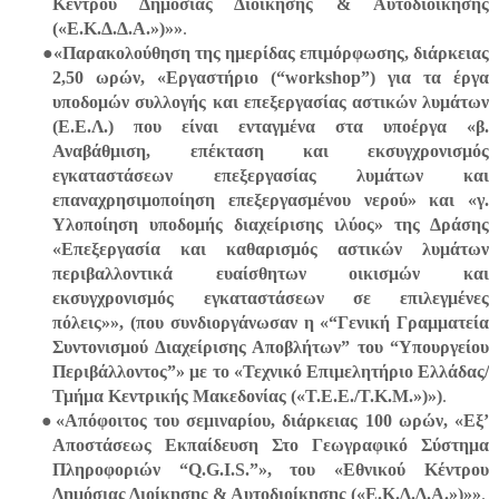
Κέντρου Δημόσιας Διοίκησης & Αυτοδιοίκησης
(«Ε.Κ.Δ.Δ.Α.»)»»
.
●«Παρακολούθηση της ημερίδας επιμόρφωσης, διάρκειας
2,50 ωρών, «Εργαστήριο (“
workshop
”) για τα έργα
υποδομών συλλογής και επεξεργασίας αστικών λυμάτων
(Ε.Ε.Λ.) που είναι ενταγμένα στα υποέργα «β.
Αναβάθμιση, επέκταση και εκσυγχρονισμός
εγκαταστάσεων επεξεργασίας λυμάτων και
επαναχρησιμοποίηση επεξεργασμένου νερού» και «γ.
Υλοποίηση υποδομής διαχείρισης ιλύος» της Δράσης
«Επεξεργασία και καθαρισμός αστικών λυμάτων
περιβαλλοντικά ευαίσθητων οικισμών και
εκσυγχρονισμός εγκαταστάσεων σε επιλεγμένες
πόλεις»», (που συνδιοργάνωσαν η «“Γενική Γραμματεία
Συντονισμού Διαχείρισης Αποβλήτων” του “Υπουργείου
Περιβάλλοντος”» με το «Τεχνικό Επιμελητήριο Ελλάδας/
Τμήμα Κεντρικής Μακεδονίας («Τ.Ε.Ε./Τ.Κ.Μ.»)»)
.
●«Απόφοιτος του σεμιναρίου, διάρκειας 100 ωρών, «Εξ’
Αποστάσεως Εκπαίδευση Στο Γεωγραφικό Σύστημα
Πληροφοριών “
Q
.
G
.
I
.
S
.”», του «Εθνικού Κέντρου
Δημόσιας Διοίκησης & Αυτοδιοίκησης («Ε.Κ.Δ.Δ.Α.»)»»
.