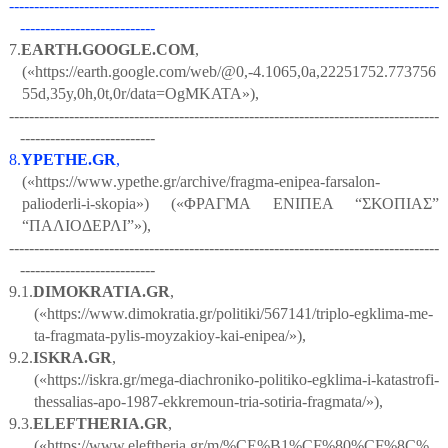
--------------------------------------------------------------------------------------
---------------------------
7.
EARTH.GOOGLE.COM
,
(«https://earth.google.com/web/@0,-4.1065,0a,22251752.773756
55d,35y,0h,0t,0r/data=OgMKATA»),
--------------------------------------------------------------------------------------
---------------------------
8.
YPETHE.GR
,
(«
https
://
www
.
ypethe
.
gr
/
archive
/
fragma
-
enipea
-
farsalon
-
palioderli
-
i
-
skopia
»)
(«ΦΡΑΓΜΑ ΕΝΙΠΕΑ “ΣΚΟΠΙΑΣ”
“ΠΑΛΙΟΔΕΡΛΙ”»),
--------------------------------------------------------------------------------------
---------------------------
9.1.
DIMOKRATIA.GR
,
(«https://www.dimokratia.gr/politiki/567141/triplo-egklima-me-
ta-fragmata-pylis-moyzakioy-kai-enipea/
»),
9.2.
ISKRA.GR
,
(«https://iskra.gr/mega-diachroniko-politiko-egklima-i-katastrofi-
thessalias-apo-1987-ekkremoun-tria-sotiria-fragmata/
»),
9.3.
ELEFTHERIA.GR
,
(«https://www.eleftheria.gr/m/%CE%B1%CF%80%CF%8C%