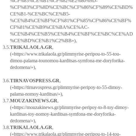
%
CF
%83%
CE
%
B
1%
CF
%82%
E
2%80%9
D
-
%
CF
%83%
CF
%8
D
%
CE
%
BC
%
CF
%86%
CF
%89%
CE
%
BD
%
CE
%
B
1-%
CE
%
BC
%
CE
%
B
5-
%
CE
%
B
4%
CE
%
BF
%
CF
%81%
CF
%85%
CF
%86%
CE
%
BF
%
CF
%81%
CE
%
B
9%
CE
%
BA
%
CE
%
AC
-
%
CE
%
B
4%
CE
%
B
5%
CE
%
B
4%
CE
%
BF
%
CE
%
BC
%
CE
%
AD
%
CE
%
BD
%
CE
%
B
1%
C
2%
BB
»),
3.5.
TRIKALAOLA
.
GR
,
(«https://www.trikalaola.gr/plimmyrise-peripou-to-55-tou-
dimou-palama-tounomou-karditsas-symfona-me-doryforika-
dedomena/»),
3.6.
TIRNAVOSPRESS
.
GR
,
(«https://tirnavospress.gr/plimmyrise-peripoy-to-55-dimoy-
palama-nomoy-karditsas/»),
3.7.
MOUZAKINEWS
.
GR
,
(«https://mouzakinews.gr/plimmyrise-peripoy-to-8-toy-dimoy-
karditsas-toy-nomoy-karditsas-symfona-me-doryforika-
dedomena/»),
3.8.
TRIKALAOLA
.
GR
,
(«https://www.trikalaola.gr/plimmyrise-peripou-to-14-tou-