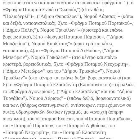
όπου πρόκειται να κατασκευαστούν τα παρακάτω φράγματα: 1).το
«Φράγμα Ποταμού Ενιπέα (“Σκοπιάς”) (στην θέση
“Παλιοδερλί”)», (“Δήμου Φαρσάλων”), Νομού Λάρισας”» (κάτω
και δεξιά, νοτιοανατολικά), 2).το «Φράγμα Ποταμού Πορταϊκού»,
(“Δήμου Πύλης”), Νομού Τρικάλων”» (αριστερά και επάνω,
βορειοδυτικά), 3).το «Φράγμα Ποταμού Πάμισου», (“Δήμου
Μουζακίου”), Νομού Καρδίτσας”» (αριστερά και κάτω,
νοτιοδυτικά), 4).το «Φράγμα Ποταμού Ληθαίου», (“Δήμου
Μετεώρων”), Νομού Τρικάλων”» (στο κέντρο και επάνω
αριστερά, βορειοδυτικά), 5).το «Φράγμα Ποταμού Νεοχωρίτη»,
(“Δήμου Μετεώρων” και του “Δήμου Τρικκαίων”), Νομού
Τρικάλων”» (στο κέντρο και επάνω δεξιά, βορειοανατολικά) και
6).το «Φράγμα Ποταμού Ελασσονίτη (Ελασσονίτικου)» (ή αλλιώς
το «Φράγμα Αγιονερίου»), (“Δήμου Ελασσόνας” και του “Δήμου
Τυρνάβου”), Νομού Λάρισας”» (επάνω δεξιά, βορειοανατολικά)
και των, (πλήρως ανεπτυγμένων), αντίστοιχων, περιεχόμενων σε
αυτές, υδρογραφικών δικτύων (γραμμές με «ανοιχτή άσπρη»
απόχρωση), του «Ποταμού Ενιπέα», του «Ποταμού Πορταϊκού»,
του «Ποταμού Πάμισου», του «Ποταμού Ληθαίου», του
«Ποταμού Νεοχωρίτη», του «Ποταμού Ελασσονίτη