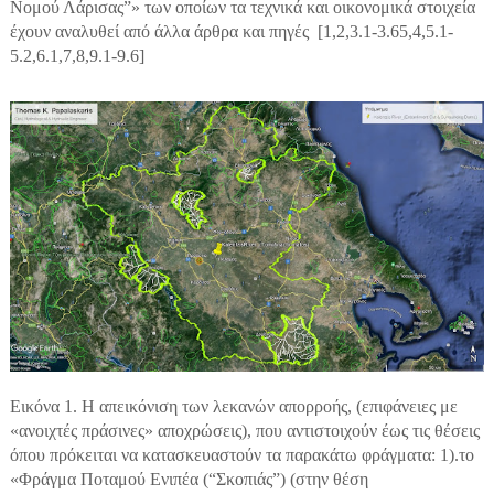
Νομού Λάρισας”» των οποίων τα τεχνικά και οικονομικά στοιχεία
έχουν αναλυθεί από άλλα άρθρα και πηγές [1,2,3.1-3.65,4,5.1-
5.2,6.1,7,8,9.1-9.6]
Εικόνα 1. Η απεικόνιση των λεκανών απορροής, (επιφάνειες με
«ανοιχτές πράσινες» αποχρώσεις), που αντιστοιχούν έως τις θέσεις
όπου πρόκειται να κατασκευαστούν τα παρακάτω φράγματα: 1).το
«Φράγμα Ποταμού Ενιπέα (“Σκοπιάς”) (στην θέση