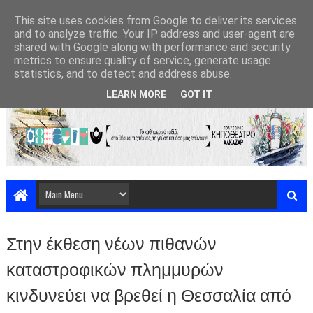
This site uses cookies from Google to deliver its services
and to analyze traffic. Your IP address and user-agent are
shared with Google along with performance and security
metrics to ensure quality of service, generate usage
statistics, and to detect and address abuse.
LEARN MORE
GOT IT
Στην έκθεση νέων πιθανών
καταστροφικών πλημμυρών
κινδυνεύει να βρεθεί η Θεσσαλία από