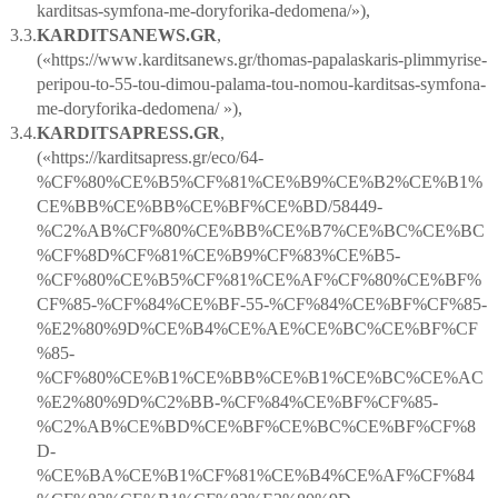
karditsas
-
symfona
-
me
-
doryforika
-
dedomena
/»),
3.3.
KARDITSANEWS
.
GR
,
(«
https
://
www
.
karditsanews
.
gr
/
thomas
-
papalaskaris
-
plimmyrise
-
peripou
-
to
-55-
tou
-
dimou
-
palama
-
tou
-
nomou
-
karditsas
-
symfona
-
me
-
doryforika
-
dedomena
/ »),
3.4.
KARDITSAPRESS
.
GR
,
(«
https
://
karditsapress
.
gr
/
eco
/64-
%
CF
%80%
CE
%
B
5%
CF
%81%
CE
%
B
9%
CE
%
B
2%
CE
%
B
1%
CE
%
BB
%
CE
%
BB
%
CE
%
BF
%
CE
%
BD
/58449-
%
C
2%
AB
%
CF
%80%
CE
%
BB
%
CE
%
B
7%
CE
%
BC
%
CE
%
BC
%
CF
%8
D
%
CF
%81%
CE
%
B
9%
CF
%83%
CE
%
B
5-
%
CF
%80%
CE
%
B
5%
CF
%81%
CE
%
AF
%
CF
%80%
CE
%
BF
%
CF
%85-%
CF
%84%
CE
%
BF
-55-%
CF
%84%
CE
%
BF
%
CF
%85-
%
E
2%80%9
D
%
CE
%
B
4%
CE
%
AE
%
CE
%
BC
%
CE
%
BF
%
CF
%85-
%
CF
%80%
CE
%
B
1%
CE
%
BB
%
CE
%
B
1%
CE
%
BC
%
CE
%
AC
%
E
2%80%9
D
%
C
2%
BB
-%
CF
%84%
CE
%
BF
%
CF
%85-
%
C
2%
AB
%
CE
%
BD
%
CE
%
BF
%
CE
%
BC
%
CE
%
BF
%
CF
%8
D
-
%
CE
%
BA
%
CE
%
B
1%
CF
%81%
CE
%
B
4%
CE
%
AF
%
CF
%84