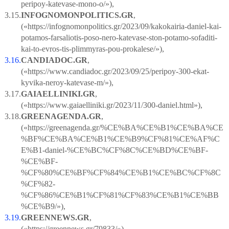
peripoy-katevase-mono-o/»),
3.15.
INFOGNOMONPOLITIC
S
.
GR
,
(«https://infognomonpolitics.gr/2023/09/kakokairia-daniel-kai-
potamos-farsaliotis-poso-nero-katevase-ston-potamo-sofaditi-
kai-to-evros-tis-plimmyras-pou-prokalese/»),
3.16.
CANDIADOC
.
GR
,
(«https://www.candiadoc.gr/2023/09/25/peripoy-300-ekat-
kyvika-neroy-katevase-m/»),
3.17.
GAIAELLINIKI
.
GR
,
(«https://www.gaiaelliniki.gr/2023/11/300-daniel.html»),
3.18.
GREENAGENDA
.
GR
,
(«https://greenagenda.gr/%CE%BA%CE%B1%CE%BA%CE
%BF%CE%BA%CE%B1%CE%B9%CF%81%CE%AF%C
E%B1-daniel-%CE%BC%CF%8C%CE%BD%CE%BF-
%CE%BF-
%CF%80%CE%BF%CF%84%CE%B1%CE%BC%CF%8C
%CF%82-
%CF%86%CE%B1%CF%81%CF%83%CE%B1%CE%BB
%CE%B9/»),
3.19.
GREENNEWS
.
GR
,
(«https://greennews.gr/79833/»),