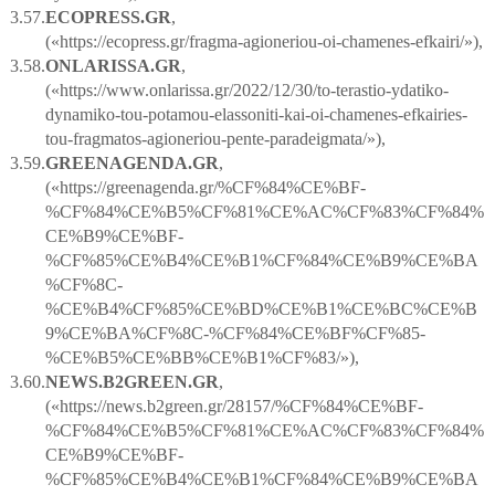
3.57.
ECOPRESS
.
GR
,
(«https://ecopress.gr/fragma-agioneriou-oi-chamenes-efkairi/»),
3.58.
ONLARISSA
.
GR
,
(«https://www.onlarissa.gr/2022/12/30/to-terastio-ydatiko-
dynamiko-tou-potamou-elassoniti-kai-oi-chamenes-efkairies-
tou-fragmatos-agioneriou-pente-paradeigmata/»),
3.59.
GREENAGENDA
.
GR
,
(«https://greenagenda.gr/%CF%84%CE%BF-
%CF%84%CE%B5%CF%81%CE%AC%CF%83%CF%84%
CE%B9%CE%BF-
%CF%85%CE%B4%CE%B1%CF%84%CE%B9%CE%BA
%CF%8C-
%CE%B4%CF%85%CE%BD%CE%B1%CE%BC%CE%B
9%CE%BA%CF%8C-%CF%84%CE%BF%CF%85-
%CE%B5%CE%BB%CE%B1%CF%83/»),
3.60.
NEWS
.
B
2
GREEN
.
GR
,
(«https://news.b2green.gr/28157/%CF%84%CE%BF-
%CF%84%CE%B5%CF%81%CE%AC%CF%83%CF%84%
CE%B9%CE%BF-
%CF%85%CE%B4%CE%B1%CF%84%CE%B9%CE%BA