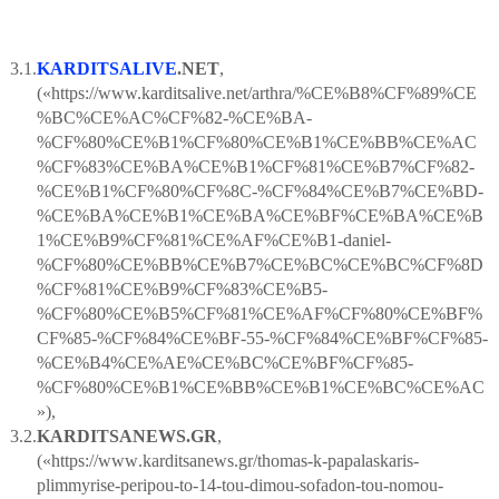
3.1.
KARDITSALIVE
.
NET
,
(«https://www.karditsalive.net/arthra/%CE%B8%CF%89%CE
%BC%CE%AC%CF%82-%CE%BA-
%CF%80%CE%B1%CF%80%CE%B1%CE%BB%CE%AC
%CF%83%CE%BA%CE%B1%CF%81%CE%B7%CF%82-
%CE%B1%CF%80%CF%8C-%CF%84%CE%B7%CE%BD-
%CE%BA%CE%B1%CE%BA%CE%BF%CE%BA%CE%B
1%CE%B9%CF%81%CE%AF%CE%B1-daniel-
%CF%80%CE%BB%CE%B7%CE%BC%CE%BC%CF%8D
%CF%81%CE%B9%CF%83%CE%B5-
%CF%80%CE%B5%CF%81%CE%AF%CF%80%CE%BF%
CF%85-%CF%84%CE%BF-55-%CF%84%CE%BF%CF%85-
%CE%B4%CE%AE%CE%BC%CE%BF%CF%85-
%CF%80%CE%B1%CE%BB%CE%B1%CE%BC%CE%AC
»),
3.2.
KARDITSANEWS
.
GR
,
(«
https
://
www
.
karditsanews
.
gr
/
thomas
-
k
-
papalaskaris
-
plimmyrise
-
peripou
-
to
-14-
tou
-
dimou
-
sofadon
-
tou
-
nomou
-