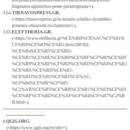
fragmatos-agioneriou-pente-paradeigmata/»),
3.64.
TIRNAVOSPRESS
.
GR
,
(«https://tirnavospress.gr/to-terastio-ydatiko-dynamiko-
potamoy-elassoniti-oi-chamenes/»),
3.65.
ELEFTHERIA
.
GR
,
(«https://www.eleftheria.gr/%CE%BB%CE%AC%CF%81%
CE%B9%CF%83%CE%B1/item/288392-
%CE%B4%CE%B5%CE%BD-
%CE%B1%CE%BE%CE%B9%CE%BF%CF%80%CE%BF
%CE%B9%CE%BF%CF%8D%CE%BD%CF%84%CE%B1
%CE%B9-%CE%BD%CE%B1-
%CE%BD%CE%B5%CF%81%CE%AC-
%CF%84%CE%BF%CF%85-
%C2%AB%CE%B5%CE%BB%CE%B1%CF%83%CF%83
%CE%BF%CE%BD%CE%AF%CF%84%CE%B7%C2%B
B.html»),
--------------------------------------------------------------------------------------
---------------------------
4.
QGIS
.
ORG
,
(«
https
://
www
.
qgis
.
org
/
en
/
site
/»),