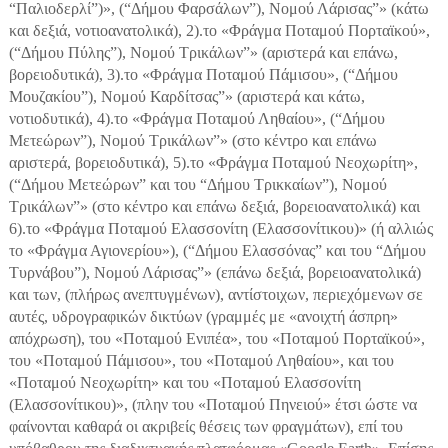
“Παλιοδερλί”)», (“Δήμου Φαρσάλων”), Νομού Λάρισας”» (κάτω
και δεξιά, νοτιοανατολικά), 2).το «Φράγμα Ποταμού Πορταϊκού»,
(“Δήμου Πύλης”), Νομού Τρικάλων”» (αριστερά και επάνω,
βορειοδυτικά), 3).το «Φράγμα Ποταμού Πάμισου», (“Δήμου
Μουζακίου”), Νομού Καρδίτσας”» (αριστερά και κάτω,
νοτιοδυτικά), 4).το «Φράγμα Ποταμού Ληθαίου», (“Δήμου
Μετεώρων”), Νομού Τρικάλων”» (στο κέντρο και επάνω
αριστερά, βορειοδυτικά), 5).το «Φράγμα Ποταμού Νεοχωρίτη»,
(“Δήμου Μετεώρων” και του “Δήμου Τρικκαίων”), Νομού
Τρικάλων”» (στο κέντρο και επάνω δεξιά, βορειοανατολικά) και
6).το «Φράγμα Ποταμού Ελασσονίτη (Ελασσονίτικου)» (ή αλλιώς
το «Φράγμα Αγιονερίου»), (“Δήμου Ελασσόνας” και του “Δήμου
Τυρνάβου”), Νομού Λάρισας”» (επάνω δεξιά, βορειοανατολικά)
και των, (πλήρως ανεπτυγμένων), αντίστοιχων, περιεχόμενων σε
αυτές, υδρογραφικών δικτύων (γραμμές με «ανοιχτή άσπρη»
απόχρωση), του «Ποταμού Ενιπέα», του «Ποταμού Πορταϊκού»,
του «Ποταμού Πάμισου», του «Ποταμού Ληθαίου», και του
«Ποταμού Νεοχωρίτη» και του «Ποταμού Ελασσονίτη
(Ελασσονίτικου)», (πλην του «Ποταμού Πηνειού» έτσι ώστε να
φαίνονται καθαρά οι ακριβείς θέσεις των φραγμάτων), επί του