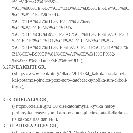
BC
%
CF
%8
C
%
CF
%82-
%
CF
%80%
CE
%
B
7%
CE
%
BD
%
CE
%
B
5%
CE
%
B
9%
CF
%8
C
%
CF
%82%
E
2%80%9
D
-
%
CE
%
BA
%
CE
%
B
1%
CF
%84%
CE
%
AC
-
%
CF
%84%
CE
%
B
7%
CE
%
BD
-
%
CE
%
B
4%
CE
%
B
9%
CE
%
AC
%
CF
%81%
CE
%
BA
%
CE
%
B
5%
CE
%
B
9%
CE
%
B
1-%
CF
%84%
CE
%
B
7%
CF
%82-
%
CE
%
BA
%
CE
%
B
1%
CE
%
BA
%
CE
%
BF
%
CE
%
BA
%
CE
%
B
1%
CE
%
B
9%
CF
%81%
CE
%
AF
%
CE
%
B
1%
CF
%82-
%
E
2%80%9
Cdaniel
%
E
2%80%9
D
»),
3.27.
NEAKRITI
.
GR
,
(«
https
://
www
.
neakriti
.
gr
/
ellada
/2019734_
kakokairia
-
daniel
-
kai
-
potamos
-
pineios
-
poso
-
nero
-
katebase
-
synolika
-
stin
-
ekboli
-
toy
»),
3.28.
ODELALIS
.
GR
,
(«
https
://
odelalis
.
gr
/2-50-
disekatommyria
-
kyvika
-
neroy
-
peripoy
-
katevase
-
synolika
-
o
-
potamos
-
pineios
-
kata
-
ti
-
diarkeia
-
tis
-
kakokairias
-
daniel
/»),
3.29.
LARISSAPRESS
.
GR
,
(«
https
://
www
.
larissapress
.
gr
/2023/09/27/
kakokairia
-
daniel
-