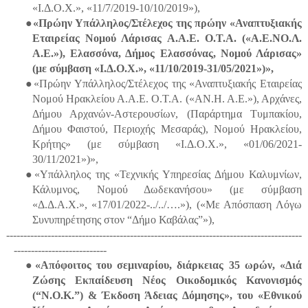
«Ι.Δ.Ο.Χ.», «11/7/2019-10/10/2019»),
●
«Πρώην Υπάλληλος/Στέλεχος της πρώην «Αναπτυξιακής
Εταιρείας Νομού Λάρισας Α.Α.Ε. Ο.Τ.Α. («Α.Ε.ΝΟ.Λ.
Α.Ε.»), Ελασσόνα, Δήμος Ελασσόνας, Νομού Λάρισας»
(με σύμβαση «Ι.Δ.Ο.Χ.», «11/10/2019-31/05/2021»)»,
●«Πρώην Υπάλληλος/Στέλεχος της «Αναπτυξιακής Εταιρείας
Νομού Ηρακλείου Α.Α.Ε. Ο.Τ.Α. («ΑΝ.Η. Α.Ε.»), Αρχάνες,
Δήμου Αρχανών-Αστερουσίων, (Παράρτημα Τυμπακίου,
Δήμου Φαιστού, Περιοχής Μεσαράς), Νομού Ηρακλείου,
Κρήτης» (με σύμβαση «Ι.Δ.Ο.Χ.», «01/06/2021-
30/11/2021»)»,
●«Υπάλληλος της «Τεχνικής Υπηρεσίας Δήμου Καλυμνίων,
Κάλυμνος, Νομού Δωδεκανήσου» (με σύμβαση
«Δ.Δ.Α.Χ.», «17/01/2022-../../….»), («Με Απόσπαση Λόγω
Συνυπηρέτησης στον “Δήμο Καβάλας”»),
--------------------------------------------------------------------------------------
---------------------------
●«Απόφοιτος του σεμιναρίου, διάρκειας 35 ωρών, «Διά
Ζώσης Εκπαίδευση Νέος Οικοδομικός Κανονισμός
(“Ν.Ο.Κ.”) & Έκδοση Άδειας Δόμησης», του «Εθνικού