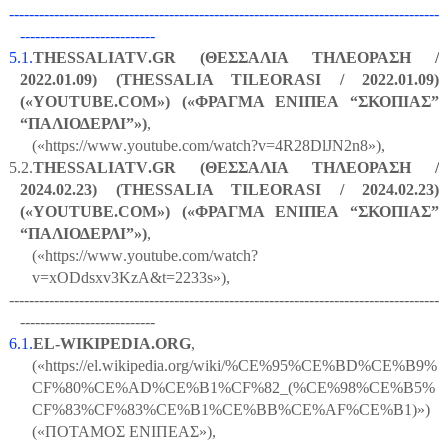
--------------------------------------------------------------------------------------
---------------------------
5.1.
THESSALIATV
.
GR
(ΘΕΣΣΑΛΙΑ ΤΗΛΕΟΡΑΣΗ /
2022.01.09) (
THESSALIA
TILEORASI
/ 2022.01.09)
(«
YOUTUBE
.
COM
») («ΦΡΑΓΜΑ ΕΝΙΠΕΑ “ΣΚΟΠΙΑΣ”
“ΠΑΛΙΟΔΕΡΛΙ”»)
,
(«
https
://
www
.
youtube
.
com
/
watch
?
v
=4
R
28
DlJN
2
n
8»),
5.2.
THESSALIATV
.
GR
(ΘΕΣΣΑΛΙΑ ΤΗΛΕΟΡΑΣΗ /
2024.02.23) (
THESSALIA
TILEORASI
/ 2024.02.23)
(«
YOUTUBE
.
COM
») («ΦΡΑΓΜΑ ΕΝΙΠΕΑ “ΣΚΟΠΙΑΣ”
“ΠΑΛΙΟΔΕΡΛΙ”»)
,
(«
https
://
www
.
youtube
.
com
/
watch
?
v
=
xODdsxv
3
KzA
&
t
=2233
s
»),
--------------------------------------------------------------------------------------
---------------------------
6.1.
EL
-
WIKIPEDIA
.
ORG
,
(«
https
://
el
.
wikipedia
.
org
/
wiki
/%
CE
%95%
CE
%
BD
%
CE
%
B
9%
CF
%80%
CE
%
AD
%
CE
%
B
1%
CF
%82_(%
CE
%98%
CE
%
B
5%
CF
%83%
CF
%83%
CE
%
B
1%
CE
%
BB
%
CE
%
AF
%
CE
%
B
1)»)
(«ΠΟΤΑΜΟΣ ΕΝΙΠΕΑΣ»),