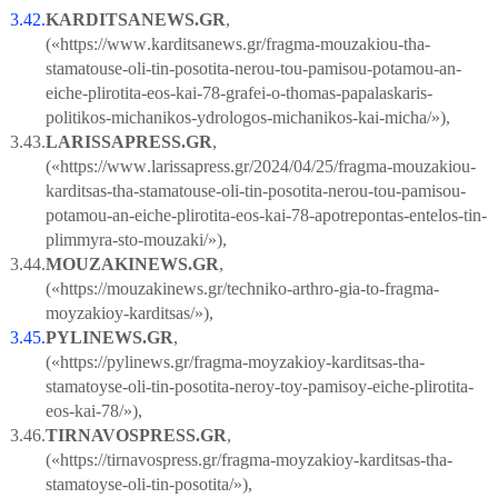
3.42.
KARDITSANEWS
.
GR
,
(«
https
://
www
.
karditsanews
.
gr
/
fragma
-
mouzakiou
-
tha
-
stamatouse
-
oli
-
tin
-
posotita
-
nerou
-
tou
-
pamisou
-
potamou
-
an
-
eiche
-
plirotita
-
eos
-
kai
-78-
grafei
-
o
-
thomas
-
papalaskaris
-
politikos
-
michanikos
-
ydrologos
-
michanikos
-
kai
-
micha
/»),
3.43.
LARISSAPRESS
.
GR
,
(«
https
://
www
.
larissapress
.
gr
/2024/04/25/
fragma
-
mouzakiou
-
karditsas
-
tha
-
stamatouse
-
oli
-
tin
-
posotita
-
nerou
-
tou
-
pamisou
-
potamou
-
an
-
eiche
-
plirotita
-
eos
-
kai
-78-
apotrepontas
-
entelos
-
tin
-
plimmyra
-
sto
-
mouzaki
/
»),
3.44.
MOUZAKINEWS
.
GR
,
(«
https
://
mouzakinews
.
gr
/
techniko
-
arthro
-
gia
-
to
-
fragma
-
moyzakioy
-
karditsas
/
»),
3.45.
PYLINEWS
.
GR
,
(«
https
://
pylinews
.
gr
/
fragma
-
moyzakioy
-
karditsas
-
tha
-
stamatoyse
-
oli
-
tin
-
posotita
-
neroy
-
toy
-
pamisoy
-
eiche
-
plirotita
-
eos
-
kai
-78/
»),
3.46.
TIRNAVOSPRESS
.
GR
,
(«
https
://
tirnavospress
.
gr
/
fragma
-
moyzakioy
-
karditsas
-
tha
-
stamatoyse
-
oli
-
tin
-
posotita
/»),