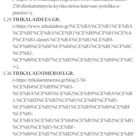
250-
disekatommyria
-
kyvika
-
nerou
-
katevase
-
synolika
-
o
-
pineios
/»),
3.29.
TRIKALAIDEES
.
GR
,
(«
https
://
www
.
trikalaidees
.
gr
/%
CE
%
BA
%
CE
%
B
1%
CE
%
BA
%
CE
%
BF
%
CE
%
BA
%
CE
%
B
1%
CE
%
B
9%
CF
%81%
CE
%
A
F
%
CE
%
B
1-
daniel
-%
CE
%
BA
%
CE
%
B
1%
CE
%
B
9-
%
CF
%80%
CE
%
BF
%
CF
%84%
CE
%
B
1%
CE
%
BC
%
CF
%8
C
%
CF
%82-
%
CF
%80%
CE
%
B
7%
CE
%
BD
%
CE
%
B
5%
CE
%
B
9%
CF
%8
C
/»),
3.30.
TRIKALAENIMEROSI
.
GR
,
(«
https
://
trikalaenimerosi
.
gr
/
blog
/2-50-
%
CE
%
B
4%
CE
%
B
9%
CF
%83-
%
CE
%
BA
%
CF
%85%
CE
%
B
2%
CE
%
B
9%
CE
%
BA
%
CE
%
B
1-%
CE
%
BD
%
CE
%
B
5%
CF
%81%
CE
%
BF
%
CF
%85-
%
CF
%80%
CE
%
B
5%
CF
%81%
CE
%
B
9%
CF
%80%
CE
%
BF
%
CF
%85-
%
CE
%
BA
%
CE
%
B
1%
CF
%84%
CE
%
B
5%
CE
%
B
2%
CE
%
B
1
%
CF
%83%
CE
%
B
5-%
CE
%
BF
-
%
CF
%80%
CE
%
B
7%
CE
%
BD
%
CE
%
B
5%
CE
%
B
9%
CE
%
BF