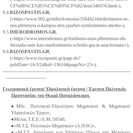
CF%88%CE%B5%CE%B9%CF%82/item/346976.html
»),
9.4.
RIZOSPASTIS.GR
,
(«https://www.902.gr/eidisi/koinonia/358442/ektetheimenos-se-
nea-plimmyra-o-kampos-den-yparhei-symfonimeno-shedio
»),
9.5.
IMERODROMOS.GR
,
(«https://www.imerodromos.gr/kindunos-neas-plhmmuras-sth-
thessalia-oute-kan-sumfonhmeno-schedio-gia-ta-anachomata/
»),
9.6.
RIZOSPASTIS.GR
,
(«https://www.rizospastis.gr/page.do?
publDate=16/3/24&id=19616&pageNo=23
»),
--------------------------------------------------------------------------------------
---------------------------
Γεωγραφική έρευνα/ Υδρολογική έρευνα / Έρευνα Πολιτικής
Προστασίας του Θωμά Παπαλάσκαρη
,
●MSc. Πολιτικού-Υδρολόγου Μηχανικού & Μηχανικού
Υδραυλικών Έργων,
●Μέλος Τ.Ε.Ε./Α.Μ.:58540,
●«Μ.Τ.Σ. Πολιτικών Μηχανικών (Α.Π.Θ.)»,
●«Μ.Τ.Σ. Διαχείριση των Υδάτινων Πόρων στη Μεσόγειο