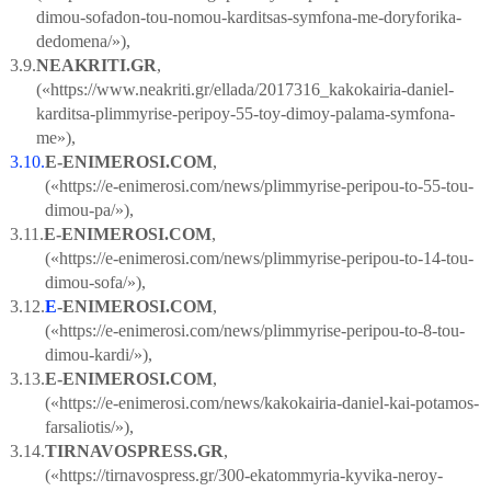
dimou-sofadon-tou-nomou-karditsas-symfona-me-doryforika-
dedomena/»),
3.9.
NEAKRITI
.
GR
,
(«https://www.neakriti.gr/ellada/2017316_kakokairia-daniel-
karditsa-plimmyrise-peripoy-55-toy-dimoy-palama-symfona-
me»),
3.10.
E
-
ENIMEROSI
.
COM
,
(«https://e-enimerosi.com/news/plimmyrise-peripou-to-55-tou-
dimou-pa/»),
3.11.
E
-
ENIMEROSI
.
COM
,
(«https://e-enimerosi.com/news/plimmyrise-peripou-to-14-tou-
dimou-sofa/»),
3.12.
E
-
ENIMEROSI
.
COM
,
(«https://e-enimerosi.com/news/plimmyrise-peripou-to-8-tou-
dimou-kardi/»),
3.13.
E
-
ENIMEROSI
.
COM
,
(«https://e-enimerosi.com/news/kakokairia-daniel-kai-potamos-
farsaliotis/»),
3.14.
TIRNAVOSPRESS
.
GR
,
(«https://tirnavospress.gr/300-ekatommyria-kyvika-neroy-