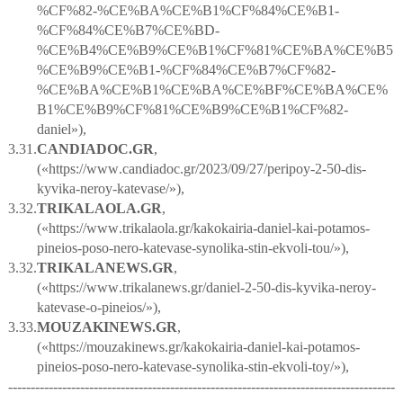
%
CF
%82-%
CE
%
BA
%
CE
%
B
1%
CF
%84%
CE
%
B
1-
%
CF
%84%
CE
%
B
7%
CE
%
BD
-
%
CE
%
B
4%
CE
%
B
9%
CE
%
B
1%
CF
%81%
CE
%
BA
%
CE
%
B
5
%
CE
%
B
9%
CE
%
B
1-%
CF
%84%
CE
%
B
7%
CF
%82-
%
CE
%
BA
%
CE
%
B
1%
CE
%
BA
%
CE
%
BF
%
CE
%
BA
%
CE
%
B
1%
CE
%
B
9%
CF
%81%
CE
%
B
9%
CE
%
B
1%
CF
%82-
daniel
»),
3.31.
CANDIADOC
.
GR
,
(«
https
://
www
.
candiadoc
.
gr
/2023/09/27/
peripoy
-2-50-
dis
-
kyvika
-
neroy
-
katevase
/»),
3.32.
TRIKALAOLA
.
GR
,
(«
https
://
www
.
trikalaola
.
gr
/
kakokairia
-
daniel
-
kai
-
potamos
-
pineios
-
poso
-
nero
-
katevase
-
synolika
-
stin
-
ekvoli
-
tou
/»),
3.32.
TRIKALANEWS
.
GR
,
(«
https
://
www
.
trikalanews
.
gr
/
daniel
-2-50-
dis
-
kyvika
-
neroy
-
katevase
-
o
-
pineios
/»),
3.33.
MOUZAKINEWS
.
GR
,
(«
https
://
mouzakinews
.
gr
/
kakokairia
-
daniel
-
kai
-
potamos
-
pineios
-
poso
-
nero
-
katevase
-
synolika
-
stin
-
ekvoli
-
toy
/»),
--------------------------------------------------------------------------------------