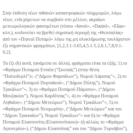
Στην έκθεση νέων πιθανών καταστροφικών πλημμυρών, λόγω
νέων, ενδεχόμενων να συμβούν στο μέλλον, ακραίων
μετεωρολογικών φαινομένων (τύπου «Ιανού», «Daniel», «Elias»
κλπ.), κινδυνεύει να βρεθεί σηματική περιοχή της «Θεσσαλίας»
από τον «Πηνειό Ποταμό» λόγω της μη ολοκλήρωσης τουλάχιστον
έξι σημαντικών φραγμάτων, [1,2,3.1-3.65,4,5.1-5.2,6.1,7,8,9.1-
9.2].
Τα έξι (6) αυτά, (ανάμεσα σε άλλα), φράγματα είναι τα εξής: 1).το
«Φράγμα Ποταμού Ενιπέα (“Σκοπιάς”) (στην θέση
“Παλιοδερλί”)», (“Δήμου Φαρσάλων”), Νομού Λάρισας”», 2).το
«Φράγμα Ποταμού Πορταϊκού», (“Δήμου Πύλης”), Νομού
Τρικάλων”», 3).το «Φράγμα Ποταμού Πάμισου», (“Δήμου
Μουζακίου”), Νομού Καρδίτσας”», 4).το «Φράγμα Ποταμού
Ληθαίου», (“Δήμου Μετεώρων”), Νομού Τρικάλων”», 5).το
«Φράγμα Ποταμού Νεοχωρίτη», (“Δήμου Μετεώρων” και του
“Δήμου Τρικκαίων”), Νομού Τρικάλων”» και 6).το «Φράγμα
Ποταμού Ελασσονίτη (Ελασσονίτικου)» (ή αλλιώς το «Φράγμα
Αγιονερίου»), (“Δήμου Ελασσόνας” και του “Δήμου Τυρνάβου”),