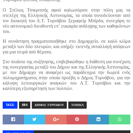
Ο Στέλιος Τσικριτσής αφού καλωσόρισε στην πόλη μας τα
στελέχη της Ελληνικής Αστυνομίας, τα οποία συνοδεύονταν από
τον διοικητή του Α.Τ. Τυρνάβου Σεραφείμ Μπίρδα, συνεχάρη το
νέο αστυνομικό διευθυντή επ΄ ευκαιρία ανάληψης των καθηκόντων
του.
Η συνάντηση πραγματοποιήθηκε στο Δημαρχείο, σε καλό κλίμα
μεταξύ των δύο πλευρών, και υπήρξε εκτενής ανταλλαγή απόψεων
για μια σειρά από θέματα.
Στο πλαίσιο της συζήτησης, επιβεβαιώθηκε η διάθεση για συνέχιση
της συνεργασίας μεταξύ του Δήμου και της Ελληνικής Αστυνομίας,
με τον Δήμαρχο να αναφέρει ως παράδειγμα την δωρεά ενός
πολυμηχανήματος στην οποία προέβη ο Δήμος Τυρνάβου, για την
κάλυψη λειτουργικών αναγκών του Α.Τ. Τυρνάβου και την
καλύτερη εξυπηρέτηση των πολιτών.
TAGS:
884
ΔΉΜΟΣ ΤΥΡΝΆΒΟΥ
ΤΟΠΙΚΆ