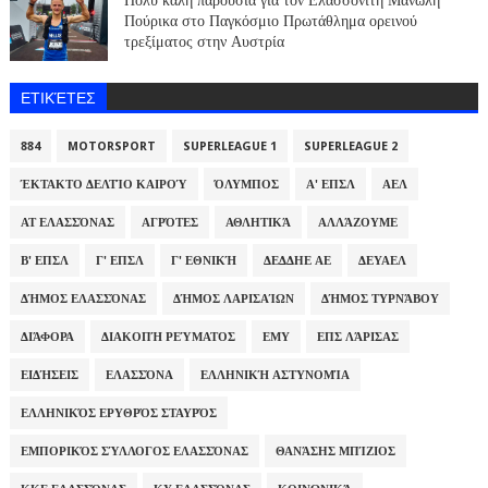
Πούρικα στο Παγκόσμιο Πρωτάθλημα ορεινού
τρεξίματος στην Αυστρία
ΕΤΙΚΈΤΕΣ
884
MOTORSPORT
SUPERLEAGUE 1
SUPERLEAGUE 2
ΈΚΤΑΚΤΟ ΔΕΛΤΊΟ ΚΑΙΡΟΎ
ΌΛΥΜΠΟΣ
Α' ΕΠΣΛ
ΑΕΛ
ΑΤ ΕΛΑΣΣΌΝΑΣ
ΑΓΡΌΤΕΣ
ΑΘΛΗΤΙΚΆ
ΑΛΛΆΖΟΥΜΕ
Β' ΕΠΣΛ
Γ' ΕΠΣΛ
Γ' ΕΘΝΙΚΉ
ΔΕΔΔΗΕ ΑΕ
ΔΕΥΑΕΛ
ΔΉΜΟΣ ΕΛΑΣΣΌΝΑΣ
ΔΉΜΟΣ ΛΑΡΙΣΑΊΩΝ
ΔΉΜΟΣ ΤΥΡΝΆΒΟΥ
ΔΙΆΦΟΡΑ
ΔΙΑΚΟΠΉ ΡΕΎΜΑΤΟΣ
ΕΜΥ
ΕΠΣ ΛΆΡΙΣΑΣ
ΕΙΔΉΣΕΙΣ
ΕΛΑΣΣΌΝΑ
ΕΛΛΗΝΙΚΉ ΑΣΤΥΝΟΜΊΑ
ΕΛΛΗΝΙΚΌΣ ΕΡΥΘΡΌΣ ΣΤΑΥΡΌΣ
ΕΜΠΟΡΙΚΌΣ ΣΎΛΛΟΓΟΣ ΕΛΑΣΣΌΝΑΣ
ΘΑΝΆΣΗΣ ΜΠΊΖΙΟΣ