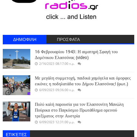
ΔΗΜΟΦΙΛΗ
ΠΡΟΣΦΑΤΑ
16 Φεβρουαρίου 1943: Η αιματηρή Σφαγή του
Δομένικου Ελασσόνας (video)
2/16/2023 08:17:00 π.μ.
Με μεγάλη συμμετοχή, παιδικά χαμόγελα και όμορφες
εικόνες η ποδηλατάδα του Δήμου Ελασσόνας! (φωτ.)
6/09/2023 09:36:00 π.μ.
Πολύ καλή παρουσία για τον Ελασσονίτη Μανώλη
Πούρικα στο Παγκόσμιο Πρωτάθλημα ορεινού
τρεξίματος στην Αυστρία
6/09/2023 12:31:00 μ.μ.
ΕΤΙΚΈΤΕΣ