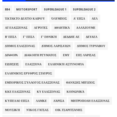
884
MOTORSPORT
SUPERLEAGUE 1
SUPERLEAGUE 2
ΈΚΤΑΚΤΟ ΔΕΛΤΊΟ ΚΑΙΡΟΎ
ΌΛΥΜΠΟΣ
Α' ΕΠΣΛ
ΑΕΛ
ΑΤ ΕΛΑΣΣΌΝΑΣ
ΑΓΡΌΤΕΣ
ΑΘΛΗΤΙΚΆ
ΑΛΛΆΖΟΥΜΕ
Β' ΕΠΣΛ
Γ' ΕΠΣΛ
Γ' ΕΘΝΙΚΉ
ΔΕΔΔΗΕ ΑΕ
ΔΕΥΑΕΛ
ΔΉΜΟΣ ΕΛΑΣΣΌΝΑΣ
ΔΉΜΟΣ ΛΑΡΙΣΑΊΩΝ
ΔΉΜΟΣ ΤΥΡΝΆΒΟΥ
ΔΙΆΦΟΡΑ
ΔΙΑΚΟΠΉ ΡΕΎΜΑΤΟΣ
ΕΜΥ
ΕΠΣ ΛΆΡΙΣΑΣ
ΕΙΔΉΣΕΙΣ
ΕΛΑΣΣΌΝΑ
ΕΛΛΗΝΙΚΉ ΑΣΤΥΝΟΜΊΑ
ΕΛΛΗΝΙΚΌΣ ΕΡΥΘΡΌΣ ΣΤΑΥΡΌΣ
ΕΜΠΟΡΙΚΌΣ ΣΎΛΛΟΓΟΣ ΕΛΑΣΣΌΝΑΣ
ΘΑΝΆΣΗΣ ΜΠΊΖΙΟΣ
ΚΚΕ ΕΛΑΣΣΌΝΑΣ
ΚΥ ΕΛΑΣΣΌΝΑΣ
ΚΟΙΝΩΝΙΚΆ
ΚΎΠΕΛΛΟ ΕΠΣΛ
ΛΑΜΚΕ
ΛΆΡΙΣΑ
ΜΗΤΡΌΠΟΛΗ ΕΛΑΣΣΌΝΑΣ
ΜΟΥΣΙΚΉ
ΝΊΚΟΣ ΓΆΤΣΑΣ
ΟΙΚ.ΤΣΑΡΙΤΣΆΝΗΣ