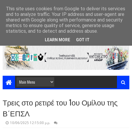
This site uses cookies from Google to deliver its services
and to analyze traffic. Your IP address and user-agent are
shared with Google along with performance and security
metrics to ensure quality of service, generate usage
statistics, and to detect and address abuse.
LEARN MORE
GOT IT
Τρεις στο ρετιρέ του 1ου Ομίλου της
Β΄ΕΠΣΛ
10/06/2025 12:15:00 μ.μ.