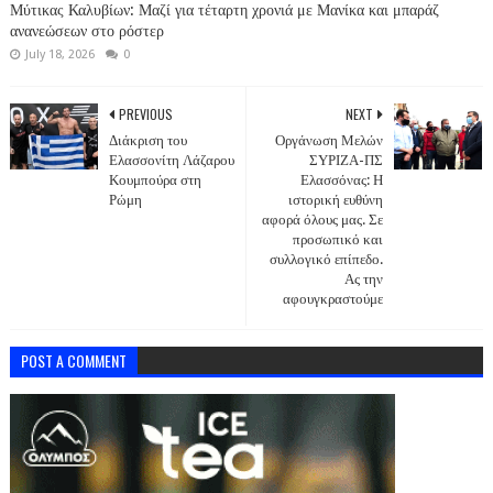
Μύτικας Καλυβίων: Μαζί για τέταρτη χρονιά με Μανίκα και μπαράζ
ανανεώσεων στο ρόστερ
July 18, 2026
0
PREVIOUS
NEXT
Διάκριση του
Οργάνωση Μελών
Ελασσονίτη Λάζαρου
ΣΥΡΙΖΑ-ΠΣ
Κουμπούρα στη
Ελασσόνας: Η
Ρώμη
ιστορική ευθύνη
αφορά όλους μας. Σε
προσωπικό και
συλλογικό επίπεδο.
Ας την
αφουγκραστούμε
POST A COMMENT