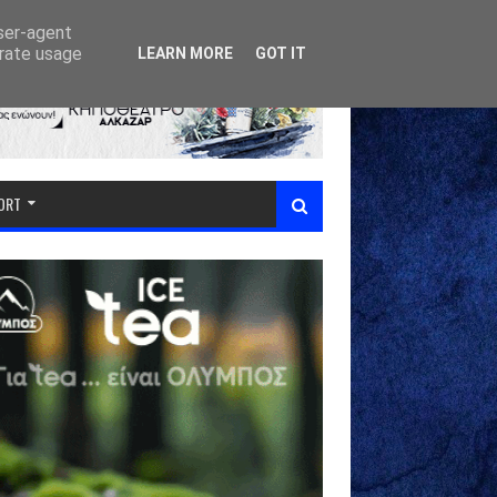
user-agent
erate usage
LEARN MORE
GOT IT
PORT