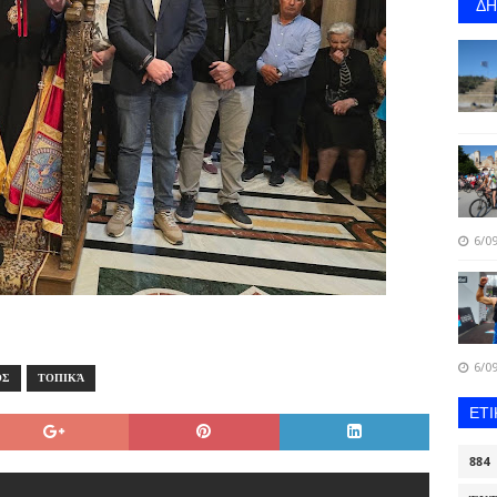
Δ
6/09
6/09
ΟΣ
ΤΟΠΙΚΆ
ΕΤ
884