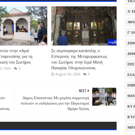
ΈΚΤ
Α' 
ΑΘΛ
Γ' 
ΔΉΜ
στών στην «Αγιά
Σε ατμόσφαιρα κατάνυξης ο
ΔΙΆ
σαριτσάνης για τη
Εσπερινός της Μεταμορφώσεως
ωση του Σωτήρος
του Σωτήρος στην Ιερά Μονή
ΕΠΣ
Παναγίας Ολυμπιώτισσας
5, 2026
0
August 05, 2026
0
ΕΛΛ
ΕΜΠ
NEXT
ΘΑΝ
τών
Δήμος Ελασσόνας: Με μεγάλη συμμετοχή
πολιτών οι εκδηλώσεις για την Παγκόσμια
ΚΥ 
σσόνας
Ημέρα Υγείας
ΚΎΠ
ΜΗΤ