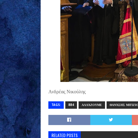
Ανδρέας Νικούλης
TAGS:
884
ΑΛΛΆΖΟΥΜΕ
ΘΑΝΆΣΗΣ ΜΠΊΖΙ
RELATED POSTS