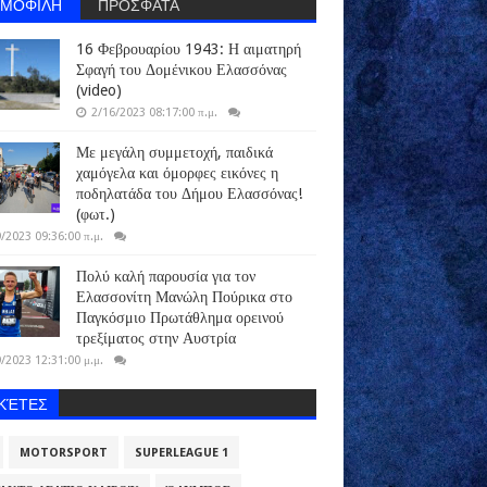
ΗΜΟΦΙΛΗ
ΠΡΟΣΦΑΤΑ
16 Φεβρουαρίου 1943: Η αιματηρή
Σφαγή του Δομένικου Ελασσόνας
(video)
2/16/2023 08:17:00 π.μ.
Με μεγάλη συμμετοχή, παιδικά
χαμόγελα και όμορφες εικόνες η
ποδηλατάδα του Δήμου Ελασσόνας!
(φωτ.)
/2023 09:36:00 π.μ.
Πολύ καλή παρουσία για τον
Ελασσονίτη Μανώλη Πούρικα στο
Παγκόσμιο Πρωτάθλημα ορεινού
τρεξίματος στην Αυστρία
/2023 12:31:00 μ.μ.
ΙΚΈΤΕΣ
MOTORSPORT
SUPERLEAGUE 1