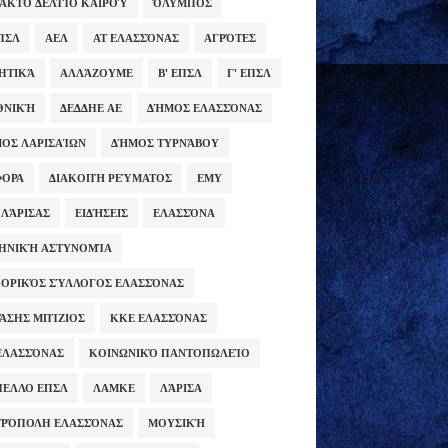
ΑΚΤΟ ΔΕΛΤΊΟ ΚΑΙΡΟΎ
ΌΛΥΜΠΟΣ
ΕΠΣΛ
ΑΕΛ
ΑΤ ΕΛΑΣΣΌΝΑΣ
ΑΓΡΌΤΕΣ
ΗΤΙΚΆ
ΑΛΛΆΖΟΥΜΕ
Β' ΕΠΣΛ
Γ' ΕΠΣΛ
ΕΘΝΙΚΉ
ΔΕΔΔΗΕ ΑΕ
ΔΉΜΟΣ ΕΛΑΣΣΌΝΑΣ
ΟΣ ΛΑΡΙΣΑΊΩΝ
ΔΉΜΟΣ ΤΥΡΝΆΒΟΥ
ΦΟΡΑ
ΔΙΑΚΟΠΉ ΡΕΎΜΑΤΟΣ
ΕΜΥ
 ΛΆΡΙΣΑΣ
ΕΙΔΉΣΕΙΣ
ΕΛΑΣΣΌΝΑ
ΗΝΙΚΉ ΑΣΤΥΝΟΜΊΑ
ΟΡΙΚΌΣ ΣΎΛΛΟΓΟΣ ΕΛΑΣΣΌΝΑΣ
ΆΣΗΣ ΜΠΊΖΙΟΣ
ΚΚΕ ΕΛΑΣΣΌΝΑΣ
ΕΛΑΣΣΌΝΑΣ
ΚΟΙΝΩΝΙΚΌ ΠΑΝΤΟΠΩΛΕΊΟ
ΕΛΛΟ ΕΠΣΛ
ΛΑΜΚΕ
ΛΆΡΙΣΑ
ΡΌΠΟΛΗ ΕΛΑΣΣΌΝΑΣ
ΜΟΥΣΙΚΉ