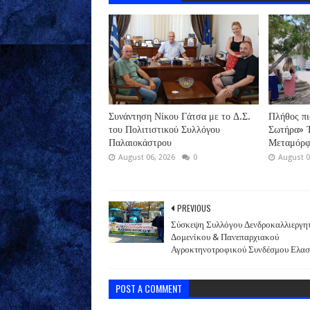
Συνάντηση Νίκου Γάτσα με το Δ.Σ.
Πλήθος πι
του Πολιτιστικού Συλλόγου
Σωτήρα» Τ
Παλαιοκάστρου
Μεταμόρφ
August 06, 2026
0
August 0
PREVIOUS
Σύσκεψη Συλλόγου Δενδροκαλλιεργη
Δομενίκου & Πανεπαρχιακού
Αγροκτηνοτροφικού Συνδέσμου Ελα
POST A COMMENT