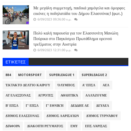
Με μεγάλη συμμετοχή, παιδικά χαμόγελα και όμορφες
εικόνες η ποδηλατάδα του Δήμου Ελασσόνας! (φωτ.)
6/09/2023 09:36:00 π.μ.
Πολύ καλή παρουσία για τον Ελασσονίτη Μανώλη
Πούρικα στο Παγκόσμιο Πρωτάθλημα ορεινού
τρεξίματος στην Αυστρία
6/09/2023 12:31:00 μ.μ.
ΕΤΙΚΈΤΕΣ
884
MOTORSPORT
SUPERLEAGUE 1
SUPERLEAGUE 2
ΈΚΤΑΚΤΟ ΔΕΛΤΊΟ ΚΑΙΡΟΎ
ΌΛΥΜΠΟΣ
Α' ΕΠΣΛ
ΑΕΛ
ΑΤ ΕΛΑΣΣΌΝΑΣ
ΑΓΡΌΤΕΣ
ΑΘΛΗΤΙΚΆ
ΑΛΛΆΖΟΥΜΕ
Β' ΕΠΣΛ
Γ' ΕΠΣΛ
Γ' ΕΘΝΙΚΉ
ΔΕΔΔΗΕ ΑΕ
ΔΕΥΑΕΛ
ΔΉΜΟΣ ΕΛΑΣΣΌΝΑΣ
ΔΉΜΟΣ ΛΑΡΙΣΑΊΩΝ
ΔΉΜΟΣ ΤΥΡΝΆΒΟΥ
ΔΙΆΦΟΡΑ
ΔΙΑΚΟΠΉ ΡΕΎΜΑΤΟΣ
ΕΜΥ
ΕΠΣ ΛΆΡΙΣΑΣ