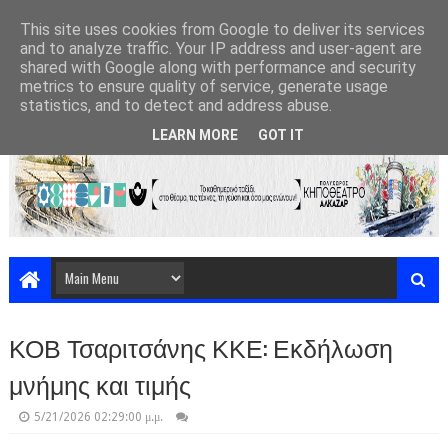
This site uses cookies from Google to deliver its services
and to analyze traffic. Your IP address and user-agent are
shared with Google along with performance and security
metrics to ensure quality of service, generate usage
statistics, and to detect and address abuse.
LEARN MORE
GOT IT
ΚΟΒ Τσαριτσάνης ΚΚΕ: Εκδήλωση
μνήμης και τιμής
5/21/2026 02:29:00 μ.μ.