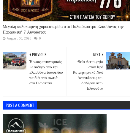
Μεγάλη καλοκαιρινή χοροεσπερίδα στο Παλαιόκαστρο Ελασσόνας την
Παρασκευή 7 Αυγούστου
August 06, 2026
0
PREVIOUS
NEXT
Ήρωας αστυνομικός
Θεία Λειτουργία
με σύζυγο από την
στον Ιερό
Ελασσόνα έσωσε δύο
Κοιμητηριακό Ναό
παιδιά από φωτιά
Αναστάσεως του
στα Γιαννιτσα
Λαζάρου στην
Ελασσόνα
POST A COMMENT