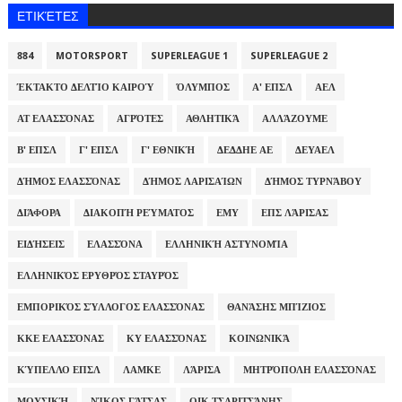
ΕΤΙΚΈΤΕΣ
884
MOTORSPORT
SUPERLEAGUE 1
SUPERLEAGUE 2
ΈΚΤΑΚΤΟ ΔΕΛΤΊΟ ΚΑΙΡΟΎ
ΌΛΥΜΠΟΣ
Α' ΕΠΣΛ
ΑΕΛ
ΑΤ ΕΛΑΣΣΌΝΑΣ
ΑΓΡΌΤΕΣ
ΑΘΛΗΤΙΚΆ
ΑΛΛΆΖΟΥΜΕ
Β' ΕΠΣΛ
Γ' ΕΠΣΛ
Γ' ΕΘΝΙΚΉ
ΔΕΔΔΗΕ ΑΕ
ΔΕΥΑΕΛ
ΔΉΜΟΣ ΕΛΑΣΣΌΝΑΣ
ΔΉΜΟΣ ΛΑΡΙΣΑΊΩΝ
ΔΉΜΟΣ ΤΥΡΝΆΒΟΥ
ΔΙΆΦΟΡΑ
ΔΙΑΚΟΠΉ ΡΕΎΜΑΤΟΣ
ΕΜΥ
ΕΠΣ ΛΆΡΙΣΑΣ
ΕΙΔΉΣΕΙΣ
ΕΛΑΣΣΌΝΑ
ΕΛΛΗΝΙΚΉ ΑΣΤΥΝΟΜΊΑ
ΕΛΛΗΝΙΚΌΣ ΕΡΥΘΡΌΣ ΣΤΑΥΡΌΣ
ΕΜΠΟΡΙΚΌΣ ΣΎΛΛΟΓΟΣ ΕΛΑΣΣΌΝΑΣ
ΘΑΝΆΣΗΣ ΜΠΊΖΙΟΣ
ΚΚΕ ΕΛΑΣΣΌΝΑΣ
ΚΥ ΕΛΑΣΣΌΝΑΣ
ΚΟΙΝΩΝΙΚΆ
ΚΎΠΕΛΛΟ ΕΠΣΛ
ΛΑΜΚΕ
ΛΆΡΙΣΑ
ΜΗΤΡΌΠΟΛΗ ΕΛΑΣΣΌΝΑΣ
ΜΟΥΣΙΚΉ
ΝΊΚΟΣ ΓΆΤΣΑΣ
ΟΙΚ.ΤΣΑΡΙΤΣΆΝΗΣ