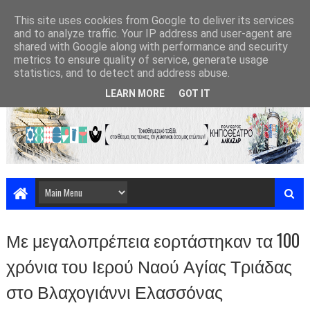
This site uses cookies from Google to deliver its services
and to analyze traffic. Your IP address and user-agent are
shared with Google along with performance and security
metrics to ensure quality of service, generate usage
statistics, and to detect and address abuse.
LEARN MORE
GOT IT
Με μεγαλοπρέπεια εορτάστηκαν τα 100
χρόνια του Ιερού Ναού Αγίας Τριάδας
στο Βλαχογιάννι Ελασσόνας