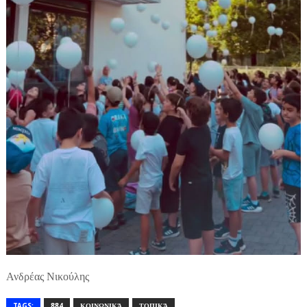
Ανδρέας Νικούλης
TAGS:
884
ΚΟΙΝΩΝΙΚΆ
ΤΟΠΙΚΆ