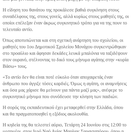
Η είδηση του θανάτου της προκάλεσε βαθιά συγκίνηση στους
συναδέλφους της, στους γονείς, αλλά κυρίως στους μαθητές της, οι
οποίοι επέλεξαν έναν άκρως συγκινητικό τρόπο για να της πουν το
τελευταίο αντίο.
Όπως αποτυπώνεται και στη σχετική ανάρτηση του σχολείου, οι
μαθητές του 1ου Δημοτικού Σχολείου Μονάχου συγκεντρώθηκαν
στο προαύλιο και άφησαν δεκάδες λευκά μπαλόνια να ταξιδέψουν
στον ουρανό, στέλνοντας το δικό τους μήνυμα αγάπης στην «κυρία
Βάσω» τους.
«Το αντίο δεν θα είναι ποτέ εύκολο όταν αποχαιρετάς έναν
άνθρωπο που άγγιξε τόσες καρδιές. Όμως η αγάπη, οι αναμνήσεις
και όσα μας χάρισε θα μείνουν για πάντα μαζί μας», ανέφερε το
συγκινητικό μήνυμα που συνόδευσε την κίνηση των παιδιών.
Η σορός της εκπαιδευτικού έχει μεταφερθεί στην Ελλάδα, όπου
και θα πραγματοποιηθεί η εξόδιος ακολουθία.
Η κηδεία της θα τελεστεί αύριο, Τετάρτη 24 Ιουνίου στις 12:00 το
μεσημέρι, στον Ιερό Ναό Αγίας Μαρίνας Σαρανταπόρου, όπου η