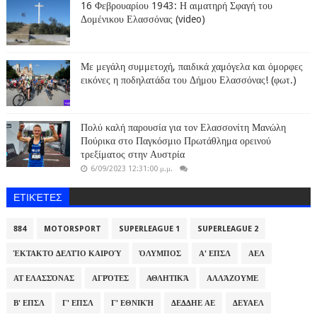
16 Φεβρουαρίου 1943: Η αιματηρή Σφαγή του
Δομένικου Ελασσόνας (video)
Με μεγάλη συμμετοχή, παιδικά χαμόγελα και όμορφες
εικόνες η ποδηλατάδα του Δήμου Ελασσόνας! (φωτ.)
Πολύ καλή παρουσία για τον Ελασσονίτη Μανώλη
Πούρικα στο Παγκόσμιο Πρωτάθλημα ορεινού
τρεξίματος στην Αυστρία
6/09/2023 12:31:00 μ.μ.
ΕΤΙΚΈΤΕΣ
884
MOTORSPORT
SUPERLEAGUE 1
SUPERLEAGUE 2
ΈΚΤΑΚΤΟ ΔΕΛΤΊΟ ΚΑΙΡΟΎ
ΌΛΥΜΠΟΣ
Α' ΕΠΣΛ
ΑΕΛ
ΑΤ ΕΛΑΣΣΌΝΑΣ
ΑΓΡΌΤΕΣ
ΑΘΛΗΤΙΚΆ
ΑΛΛΆΖΟΥΜΕ
Β' ΕΠΣΛ
Γ' ΕΠΣΛ
Γ' ΕΘΝΙΚΉ
ΔΕΔΔΗΕ ΑΕ
ΔΕΥΑΕΛ